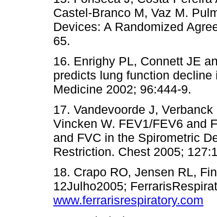
Castel-Branco M, Vaz M. Pulm
Devices: A Randomized Agree
65.
16. Enrighy PL, Connett JE 
predicts lung function decline
Medicine 2002; 96:444-9.
17. Vandevoorde J, Verbanck 
Vincken W. FEV1/FEV6 and FE
and FVC in the Spirometric De
Restriction. Chest 2005; 127:
18. Crapo RO, Jensen RL, Fina
12Julho2005; FerrarisRespira
www.ferrarisrespiratory.com