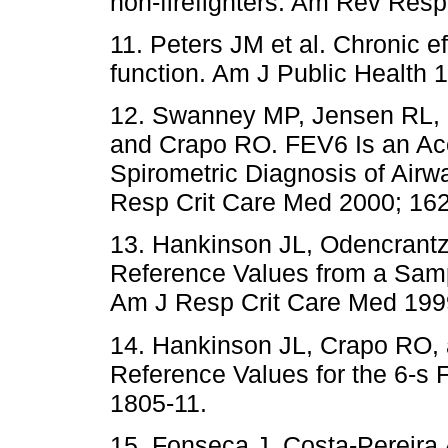
non-firefighters. Am Rev Resp
11. Peters JM et al. Chronic ef
function. Am J Public Health 
12. Swanney MP, Jensen RL, 
and Crapo RO. FEV6 Is an Acc
Spirometric Diagnosis of Airw
Resp Crit Care Med 2000; 162
13. Hankinson JL, Odencrantz
Reference Values from a Samp
Am J Resp Crit Care Med 199
14. Hankinson JL, Crapo RO, 
Reference Values for the 6-s
1805-11.
15. Fonseca J, Costa-Pereira 