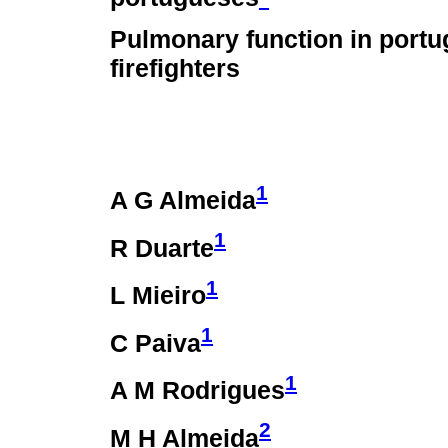
Pulmonary function in port
firefighters
1
A G Almeida
1
R Duarte
1
L Mieiro
1
C Paiva
1
A M Rodrigues
2
M H Almeida