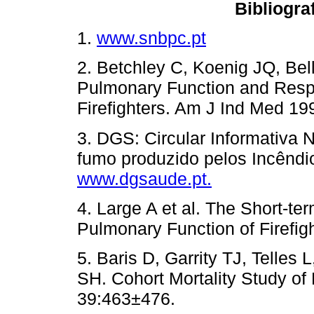
Bibliogra
1.
www.snbpc.pt
2. Betchley C, Koenig JQ, Be
Pulmonary Function and Resp
Firefighters. Am J Ind Med 
3. DGS: Circular Informativa
fumo produzido pelos Incêndi
www.dgsaude.pt.
4. Large A et al. The Short-t
Pulmonary Function of Firefig
5. Baris D, Garrity TJ, Telle
SH. Cohort Mortality Study of
39:463±476.