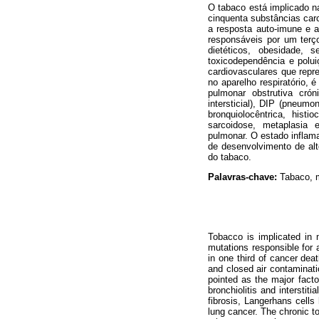
O tabaco está implicado n
cinquenta substâncias carc
a resposta auto-imune e a
responsáveis por um terç
dietéticos, obesidade, 
toxicodependência e polui
cardiovasculares que repr
no aparelho respiratório, 
pulmonar obstrutiva crón
intersticial), DIP (pneumoni
bronquiolocêntrica, histi
sarcoidose, metaplasia e
pulmonar. O estado inflama
de desenvolvimento de al
do tabaco.
Palavras-chave:
Tabaco, m
Tobacco is implicated in 
mutations responsible for a
in one third of cancer dea
and closed air contaminati
pointed as the major fact
bronchiolitis and interstiti
fibrosis, Langerhans cells
lung cancer. The chronic to