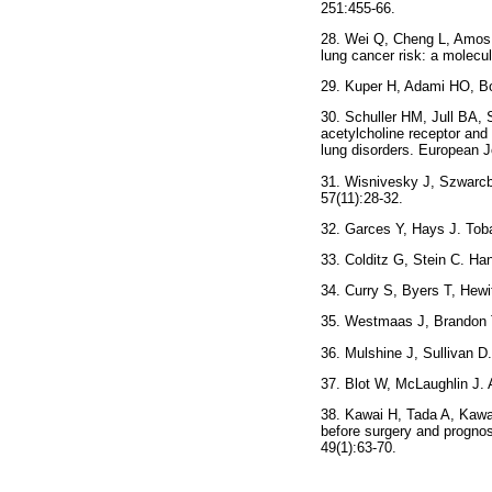
251:455-66.
28. Wei Q, Cheng L, Amos
lung cancer risk: a molecul
29. Kuper H, Adami HO, Bof
30. Schuller HM, Jull BA, 
acetylcholine receptor and 
lung disorders. European J
31. Wisnivesky J, Szwarcbe
57(11):28-32.
32. Garces Y, Hays J. Tob
33. Colditz G, Stein C. H
34. Curry S, Byers T, Hew
35. Westmaas J, Brandon T
36. Mulshine J, Sullivan D
37. Blot W, McLaughlin J. 
38. Kawai H, Tada A, Kawa
before surgery and prognos
49(1):63-70.