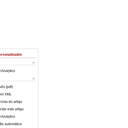
ersonalizados
 Analytics
uês (pdf)
 em XML
cias do artigo
itar este artigo
 Analytics
ão automática