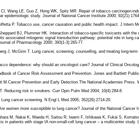
 CI, Wang LE, Guo Z, Hong WK, Spitz MR. Repair of tobacco carcinogen-in
ar epidemiologic study. Journal of National Cancer Institute 2000; 92(21):1764
fetta P. Tobacco use, cancer causation and public health impact. J Intern M
Sheppard BJ, Plummer HK. Interaction of tobacco-specific toxicants with the n
its associated mitogenic signal transduction pathway: potential role in lung c
ournal of Pharmacology 2000; 393(1-3):265-77.
rg J, McGinn T. Lung cancer, screening, counselling, and treating long-term
acco dependence: why should an oncologist care? Journal of Clinical Oncolog
andbook of Cancer Risk Assessment and Prevention. Jones and Bartlett Publis
itt M.Cancer Prevention and Early Detection.The National Academies Press. 
. Reducing risk in smokers. Curr Opin Pulm Med 2004; 10(4):284-8.
. Lung cancer screening. N Engl L Med 2005; 352(26):2714-20.
Are women more susceptible to lung cancer? Journal of the National Cancer In
hara M, Nakai K, Maeda H, Saitou R, Iwami F, Ishikawa K, Fukai S, Komats
is in patients with stage IA non-small-cell lung cancer – a multicenter study.