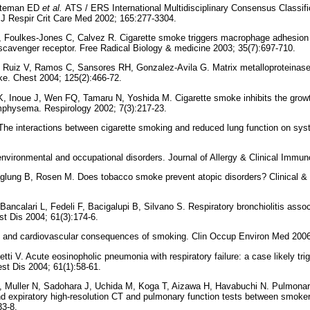
Bateman ED
et al.
ATS / ERS International Multidisciplinary Consensus Classific
 J Respir Crit Care Med 2002; 165:277-3304.
Foulkes-Jones C, Calvez R. Cigarette smoke triggers macrophage adhesion and
scavenger receptor. Free Radical Biology & medicine 2003; 35(7):697-710.
, Ruiz V, Ramos C, Sansores RH, Gonzalez-Avila G. Matrix metalloproteinase
e. Chest 2004; 125(2):466-72.
 Inoue J, Wen FQ, Tamaru N, Yoshida M. Cigarette smoke inhibits the growth
mphysema. Respirology 2002; 7(3):217-23.
The interactions between cigarette smoking and reduced lung function on sys
nvironmental and occupational disorders. Journal of Allergy & Clinical Immun
aglung B, Rosen M. Does tobacco smoke prevent atopic disorders? Clinical & 
Bancalari L, Fedeli F, Bacigalupi B, Silvano S. Respiratory bronchiolitis associa
t Dis 2004; 61(3):174-6.
and cardiovascular consequences of smoking. Clin Occup Environ Med 2006;
letti V. Acute eosinopholic pneumonia with respiratory failure: a case likely tri
st Dis 2004; 61(1):58-61.
K, Muller N, Sadohara J, Uchida M, Koga T, Aizawa H, Havabuchi N. Pulmonar
 and expiratory high-resolution CT and pulmonary function tests between smo
33-8.