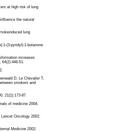
rs at high risk of lung
nfluence the natural
smokeinduced lung
(-1-(3-pyridyl)-1-butanone
sformation increases
 64(2):446-51.
2.
nenwald D, Le Chevalier T,
y between smokers and
0; 21(1):173-87.
nals of medicine 2004;
. Lancet Oncology 2002;
nternal Medicine 2002;