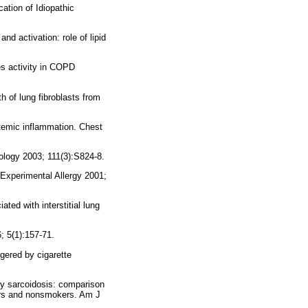
ation of Idiopathic
 activation: role of lipid
s activity in COPD
 of lung fibroblasts from
temic inflammation. Chest
ology 2003; 111(3):S824-8.
Experimental Allergy 2001;
ted with interstitial lung
 5(1):157-71.
ggered by cigarette
y sarcoidosis: comparison
kers and nonsmokers. Am J