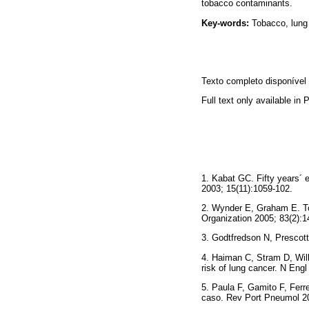
tobacco contaminants.
Key-words:
Tobacco, lung
Texto completo disponíve
Full text only available in
1. Kabat GC. Fifty years´ 
2003; 15(11):1059-102
2. Wynder E, Graham E. Tob
Organization 2005; 83(2):1
3. Godtfredson N, Prescott
4. Haiman C, Stram D, Wilk
risk of lung cancer. N Eng
5. Paula F, Gamito F, Ferr
caso. Rev Port Pneumol 20