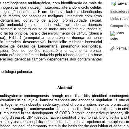
a carcinogénese multiorgânica, com identificação de mais de
Enviar 
inogénicas que induzem mutações, alterando o ciclo celular,
 regulação endócrina. É um dos nove factores identificados
Indicadore
o de mortes por neoplasias malignas juntamente com erros
Links rela
sedentarismo, consumo de álcool, promiscuidade sexual,
ção ambiental geral e limitada. Está implicado nas doenças
Compartilh
esentam a primeira causa de morte nos países civilizados e,
é o factor principal para o desenvolvimento de DPOC (doença
Mais
ica), RB-ILD (bronquiolite respiratória e doença pulmonar
Mais
a intersticial descamativa), bronquiolite e fibrose intersticial
ocitose de células de Langerhans, pneumonia eosinofílica,
Permali
pidermóide do epitélio respiratório e carcinoma bronco-
tório crónico sistémico induzido pelo tabaco constitui a base
terações genéticas também dependentes dos contaminantes
orfologia pulmonar.
Abstract
multisystemic carcinogenesis through more than fifty identified carcinogeni
lterations in cell cycle, immune response and endocrine regulation. Is one of 
ths together with obesity, sedentary, alcohol consumption, sexual promiscuit
on. Answering for cardiovascular diseases as the first cause of death in civil
or implicated in the development of COPD (chronic obstructive pulmonary dis
al lung disease), DIP (desquamative interstitial pneumonia), bronchiolitis and b
 histiocytosis, eosinophilic pneumonia, sarcoidosis, epidermoid metaplasia in
bacco induced inflammatory state is the basis for the acquisition of genetic 