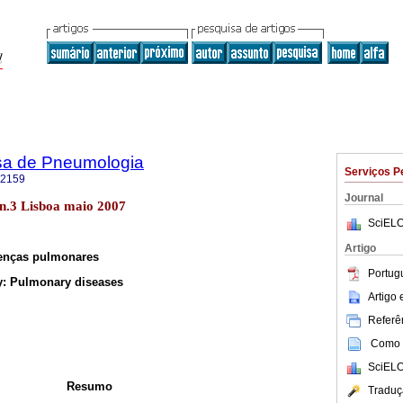
sa de Pneumologia
Serviços P
-2159
Journal
n.3 Lisboa maio 2007
SciELO
Artigo
oenças pulmonares
Portug
: Pulmonary diseases
Artigo
Referên
Como c
SciELO
Resumo
Traduç