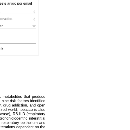
este artigo por email
s
cionados
ar
nk
c metabolites that produce
nine risk factors identified
y, drug addiction, and open
ized world, tobacco is also
ease), RB-ILD (respiratory
ronchiolocentric interstitial
 respiratory epithelium and
alterations dependent on the