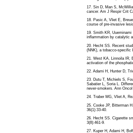
17. Sin D, Man S, McWillia
cancer. Am J Respir Crit C
18. Pasic A, Vliet E, Breu
course of pre-invasive les
19. Smith KR, Uueminami D
inflammation by catalytic 
20. Hecht SS. Recent studi
(NNK), a tobacco-specific 
21. West KA, Linnoila IR, 
activation of the phosphati
22. Adami H, Hunter D, Tr
23. Dutu T, Michiels S, Fo
Sabatier L, Soria L. Diffe
never-smokers. Ann Oncol 
24. Traber MG, Vliet A, Re
25. Cooke JP, Bitterman H.
36(1):33-40.
26. Hecht SS. Cigarette s
3(8):461-9.
27. Kuper H, Adami H, Boff