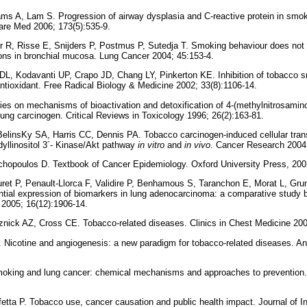
ms A, Lam S. Progression of airway dysplasia and C-reactive protein in smoke
are Med 2006; 173(5):535-9.
er R, Risse E, Snijders P, Postmus P, Sutedja T. Smoking behaviour does not i
ions in bronchial mucosa. Lung Cancer 2004; 45:153-4.
L, Kodavanti UP, Crapo JD, Chang LY, Pinkerton KE. Inhibition of tobacco 
antioxidant. Free Radical Biology & Medicine 2002; 33(8):1106-14.
es on mechanisms of bioactivation and detoxification of 4-(methylnitrosamino
lung carcinogen. Critical Reviews in Toxicology 1996; 26(2):163-81.
BelinsKy SA, Harris CC, Dennis PA. Tobacco carcinogen-induced cellular tran
dyllinositol 3´- Kinase/Akt pathway
in vitro
and
in vivo
. Cancer Research 2004;
ichopoulos D. Textbook of Cancer Epidemiology. Oxford University Press, 200
uret P, Penault-Llorca F, Validire P, Benhamous S, Taranchon E, Morat L, Gru
rential expression of biomarkers in lung adenocarcinoma: a comparative stud
2005; 16(12):1906-14.
znick AZ, Cross CE. Tobacco-related diseases. Clinics in Chest Medicine 200
 Nicotine and angiogenesis: a new paradigm for tobacco-related diseases. An
moking and lung cancer: chemical mechanisms and approaches to prevention
etta P. Tobacco use, cancer causation and public health impact. Journal of I