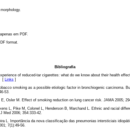
 morphology.
l apenas em PDF.
 PDF format.
Bibliografia
experience of reduced-tar cigarettes: what do we know about their health effec
. [
Links
]
acco smoking as a possible etiologic factor in bronchiogenic carcinoma. Bul
46-53.
 E, Osler M. Effect of smoking reduction on lung cancer risk. JAMA 2005; 29
ens L, Pike M, Colonel L, Henderson B, Marchand L. Ethnic and racial differ
l J Med 2006; 354:333-42.
eira L. Importância da nova classificação das pneumonias intersticiais idiopát
01; 7(1):49-56.