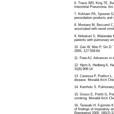
6. Travis WD, King TE, 
Interstitial Pneumonia. Am
7. Kirkham PA, Spooner G, 
peroxidation products and 
8. Montano M, Beccerril C
associated with wood smok
9. Nobukuni S, Watanabe K,
patients with pulmonary e
10. Gan W, Man P, Sin D. 
2005; 127:558-64.
11. Frew AJ. Advances in e
12. Hjern A, Hedberg A, H
31(6):908-14.
13. Canessa P, Prattico L, 
disease. Monaldi Arch Ches
14. Kamholz S. Pulmonary 
15. Grossi E, Polrtti G, Po
smoking. Monaldi Arch Che
16. Terasaki H, Fujimoto 
of findings of inspiratory
Roentgenol 2005; 185(2):3