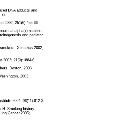
duced DNA adducts and
-72.
ed 2002; 251(6):455-66.
euronal alpha(7) nicotinic
arcinogenesis and pediatric
 smokers. Geriatrics 2002;
y 2003; 21(9):1884-6.
hers. Boston, 2003.
Washington, 2003.
stitute 2004; 96(11):812-3.
u H. Smoking history
 Lung Cancer 2005;