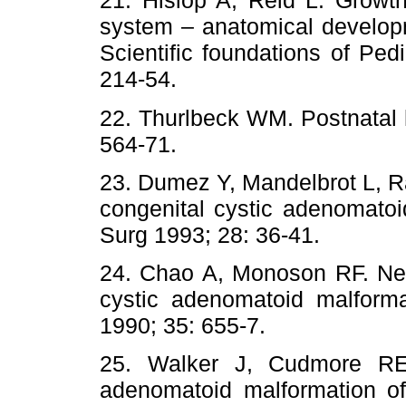
21. Hislop A, Reid L. Growth
system – anatomical develo
Scientific foundations of Ped
214-54.
22. Thurlbeck WM. Postnatal 
564-71.
23. Dumez Y, Mandelbrot L, 
congenital cystic adenomatoi
Surg 1993; 28: 36-41.
24. Chao A, Monoson RF. Neon
cystic adenomatoid malform
1990; 35: 655-7.
25. Walker J, Cudmore RE.
adenomatoid malformation of