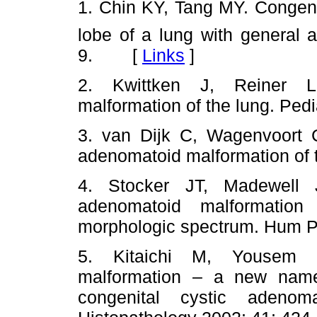
1. Chin KY, Tang MY. Congen
lobe of a lung with general 
9. [
Links
]
2. Kwittken J, Reiner L.
malformation of the lung. Pedi
3. van Dijk C, Wagenvoort C
adenomatoid malformation of t
4. Stocker JT, Madewell 
adenomatoid malformation
morphologic spectrum. Hum Pa
5. Kitaichi M, Yousem S
malformation – a new name 
congenital cystic adenom