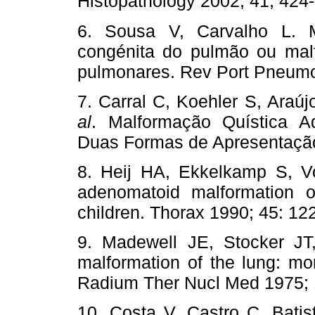
Histopathology 2002; 41; 424-
6. Sousa V, Carvalho L. M
congénita do pulmão ou mal
pulmonares. Rev Port Pneumol
7. Carral C, Koehler S, Araúj
al
. Malformação Quística A
Duas Formas de Apresentação.
8. Heij HA, Ekkelkamp S, Vo
adenomatoid malformation o
children. Thorax 1990; 45: 122
9. Madewell JE, Stocker JT
malformation of the lung: mo
Radium Ther Nucl Med 1975; 
10. Costa V, Castro C, Bati