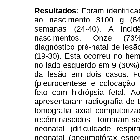
Resultados
: Foram identifi
ao nascimento 3100 g (64
semanas (24-40). A inci
nascimentos. Onze (73%
diagnóstico pré-natal de les
(19-30). Esta ocorreu no hem
no lado esquerdo em 9 (60%)
da lesão em dois casos. Foi
(pleurocentese e colocação 
feto com hidrópsia fetal. A
apresentaram radiografia de 
tomografia axial computoriza
recém-nascidos tornaram-s
neonatal (dificuldade resp
neonatal (pneumotórax espon