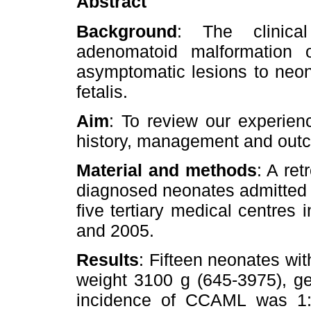
Abstract
Background
: The clinica
adenomatoid malformation
asymptomatic lesions to neon
fetalis.
Aim
: To review our experie
history, management and out
Material and methods
: A re
diagnosed neonates admitted t
five tertiary medical centres
and 2005.
Results
: Fifteen neonates wi
weight 3100 g (645-3975), ge
incidence of CCAML was 1: