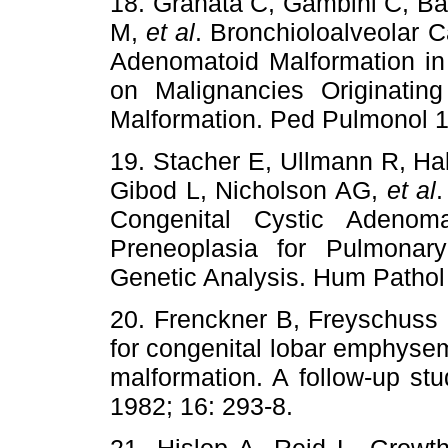
18. Granata C, Gambini C, Ba
M,
et al
. Bronchioloalveolar C
Adenomatoid Malformation in
on Malignancies Originatin
Malformation. Ped Pulmonol 1
19. Stacher E, Ullmann R, H
Gibod L, Nicholson AG,
et al
.
Congenital Cystic Adenom
Preneoplasia for Pulmonar
Genetic Analysis. Hum Pathol
20. Frenckner B, Freyschuss 
for congenital lobar emphyse
malformation. A follow-up st
1982; 16: 293-8.