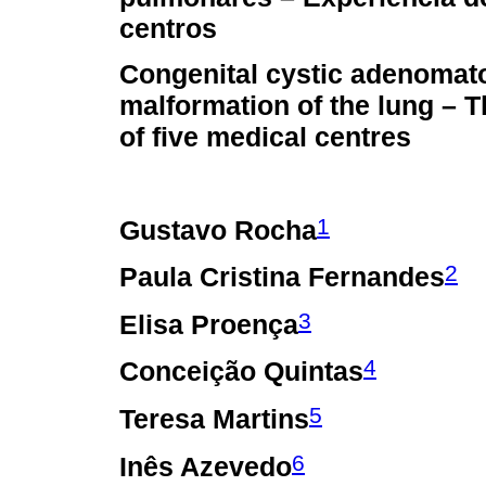
centros
Congenital cystic adenomat
malformation of the lung – 
of five medical centres
1
Gustavo Rocha
2
Paula Cristina Fernandes
3
Elisa Proença
4
Conceição Quintas
5
Teresa Martins
6
Inês Azevedo