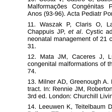
Malformações Congénitas P
Anos (93-96). Acta Pediatr Por
11. Waszak P, Claris O, L
Chappuis JP,
et al
. Cystic a
neonatal management of 21 ca
31.
12. Mata JM, Caceres J, L
congenital malformations of t
74.
13. Milner AD, Greenough A. M
tract. In: Rennie JM, Robert
3rd ed. London: Churchill Liv
14. Leeuwen K, Teitelbaum D