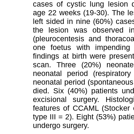
cases of cystic lung lesion
age 22 weeks (19-30). The le
left sided in nine (60%) case
the lesion was observed in
(pleurocentesis and thoraco
one foetus with impending 
findings at birth were prese
scan. Three (20%) neonat
neonatal period (respirator
neonatal period (spontaneou
died. Six (40%) patients un
excisional surgery. Histolo
features of CCAML (Stocker cl
type III = 2). Eight (53%) pa
undergo surgery.