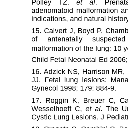
Polley TZ,
et al
. Prenat
adenomatoid malformation and
indications, and natural histor
15. Calvert J, Boyd P, Chamb
of antenatally suspected
malformation of the lung: 10 
Child Fetal Neonatal Ed 2006;
16. Adzick NS, Harrison MR,
JJ. Fetal lung lesions: Ma
Gynecol 1998; 179: 884-9.
17. Roggin K, Breuer C, C
Wesselhoeft C,
et al
. The U
Cystic Lung Lesions. J Pediat