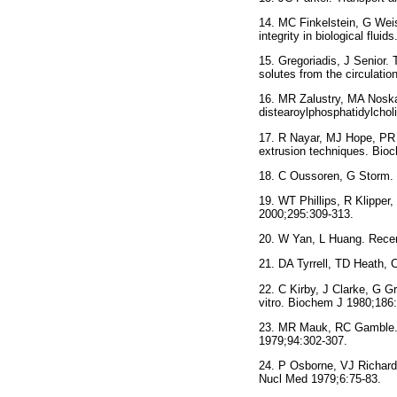
14. MC Finkelstein, G Wei
integrity in biological flu
15. Gregoriadis, J Senior.
solutes from the circulati
16. MR Zalustry, MA Noska,
distearoylphosphatidylchol
17. R Nayar, MJ Hope, PR C
extrusion techniques. Bio
18. C Oussoren, G Storm. 
19. WT Phillips, R Klipper
2000;295:309-313.
20. W Yan, L Huang. Recen
21. DA Tyrrell, TD Heath,
22. C Kirby, J Clarke, G Gr
vitro. Biochem J 1980;186
23. MR Mauk, RC Gamble. Pr
1979;94:302-307.
24. P Osborne, VJ Richard
Nucl Med 1979;6:75-83.