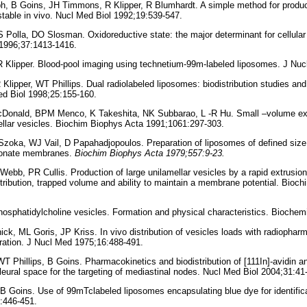
ph, B Goins, JH Timmons, R Klipper, R Blumhardt. A simple method for produ
stable in vivo. Nucl Med Biol 1992;19:539-547.
S Polla, DO Slosman. Oxidoreductive state: the major determinant for cellular 
996;37:1413-1416.
 R Klipper. Blood-pool imaging using technetium-99m-labeled liposomes. J Nu
lipper, WT Phillips. Dual radiolabeled liposomes: biodistribution studies and l
Med Biol 1998;25:155-160.
Donald, BPM Menco, K Takeshita, NK Subbarao, L -R Hu. Small –volume ext
mellar vesicles. Biochim Biophys Acta 1991;1061:297-303.
zoka, WJ Vail, D Papahadjopoulos. Preparation of liposomes of defined size 
rbonate membranes.
Biochim Biophys Acta 1979;557:9-23.
ebb, PR Cullis. Production of large unilamellar vesicles by a rapid extrusio
istribution, trapped volume and ability to maintain a membrane potential. Bioc
osphatidylcholine vesicles. Formation and physical characteristics. Biochem
ck, ML Goris, JP Kriss. In vivo distribution of vesicles loads with radiopharm
stration. J Nucl Med 1975;16:488-491.
T Phillips, B Goins. Pharmacokinetics and biodistribution of [111In]-avidin a
leural space for the targeting of mediastinal nodes. Nucl Med Biol 2004;31:41
, B Goins. Use of 99mTclabeled liposomes encapsulating blue dye for identifica
:446-451.