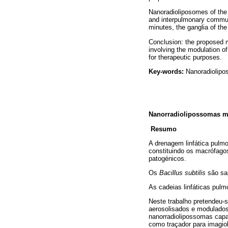
Nanoradioliposomes of the
and interpulmonary communi
minutes, the ganglia of the
Conclusion: the proposed m
involving the modulation o
for therapeutic purposes.
Key-words:
Nanoradiolipos
Nanorradiolipossomas mo
Resumo
A drenagem linfática pulm
constituindo os macrófagos
patogénicos.
Os
Bacillus subtilis
são sa
As cadeias linfáticas pul
Neste trabalho pretendeu-
aerosolisados e modulados
nanorradiolipossomas capa
como traçador para imagiol