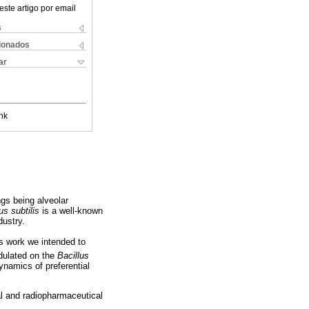
este artigo por email
s
cionados
ar
nk
ngs being alveolar
us subtilis
is a well-known
dustry.
is work we intended to
dulated on the
Bacillus
ynamics of preferential
l and radiopharmaceutical