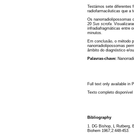
Testámos sete diferentes 
radiofarmacêuticas que a t
Os nanorradiolipossomas 
20
Sus scrofa
. Visualizar
infradiafragmáticas entre 
minutos.
Em conclusão, o método pro
nanorradiolipossomas permi
âmbito do diagnóstico e/ou
Palavras-chave:
Nanorradi
Full text only available in
Texto completo disponíve
Bibliography
1. DG Bishop, L Rutberg,
Biohem 1967;2:448-45