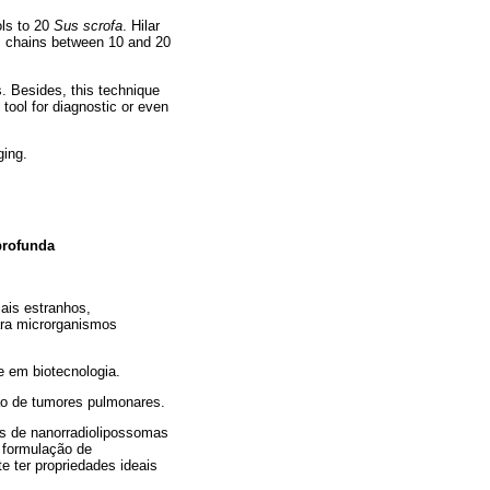
ols to 20
Sus scrofa
. Hilar
ic chains between 10 and 20
. Besides, this technique
tool for diagnostic or even
ging.
profunda
ais estranhos,
para microrganismos
e em biotecnologia.
ão de tumores pulmonares.
és de nanorradiolipossomas
a formulação de
 ter propriedades ideais