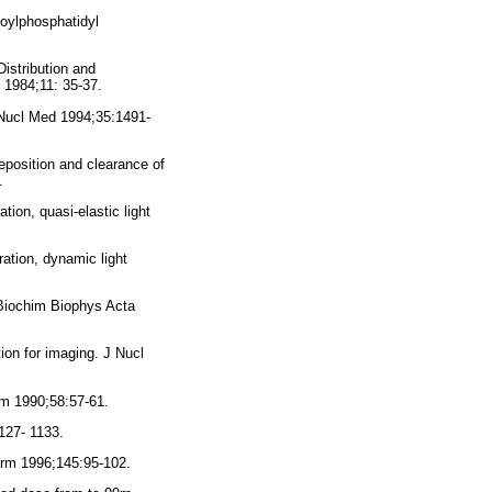
toylphosphatidyl
istribution and
 1984;11: 35-37.
 Nucl Med 1994;35:1491-
osition and clearance of
.
tion, quasi-elastic light
ation, dynamic light
 Biochim Biophys Acta
ion for imaging. J Nucl
rm 1990;58:57-61.
127- 1133.
harm 1996;145:95-102.