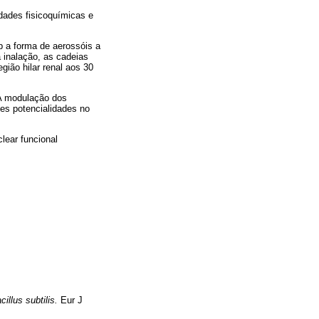
dades fisicoquímicas e
a forma de aerossóis a
 inalação, as cadeias
gião hilar renal aos 30
 A modulação dos
tes potencialidades no
lear funcional
cillus subtilis.
Eur J