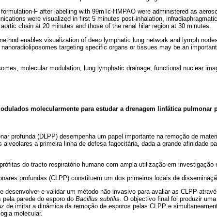
 formulation-F after labelling with 99mTc-HMPAO were administered as aeros
cations were visualized in first 5 minutes post-inhalation, infradiaphragmat
 aortic chain at 20 minutes and those of the renal hilar region at 30 minutes.
ethod enables visualization of deep lymphatic lung network and lymph nodes
f nanoradioliposomes targeting specific organs or tissues may be an important 
omes, molecular modulation, lung lymphatic drainage, functional nuclear ima
dulados molecularmente para estudar a drenagem linfática pulmonar 
onar profunda (DLPP) desempenha um papel importante na remoção de materi
 alveolares a primeira linha de defesa fagocitária, dada a grande afinidade 
prófitas do tracto respiratório humano com ampla utilização em investigação 
monares profundas (CLPP) constituem um dos primeiros locais de disseminaç
se desenvolver e validar um método não invasivo para avaliar as CLPP atrav
 pela parede do esporo do
Bacillus subtilis
. O objectivo final foi produzir um
z de imitar a dinâmica da remoção de esporos pelas CLPP e simultaneamente
ogia molecular.