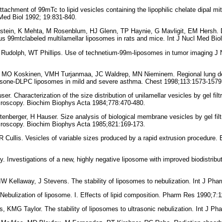
tachment of 99mTc to lipid vesicles containing the lipophilic chelate dipal mi
ed Biol 1992; 19:831-840.
stein, K Mehta, M Rosenblum, HJ Glenn, TP Haynie, G Mavligit, EM Hersh. D
s 99mtclabeled multilamellar liposomes in rats and mice. Int J Nucl Med Biol
S Rudolph, WT Phillips. Use of technetium-99m-liposomes in tumor imaging J
, MO Koskinen, VMH Turjanmaa, JC Waldrep, MN Nieminem. Regional lung dep
sone-DLPC liposomes in mild and severe asthma. Chest 1998;113:1573-1579
r. Characterization of the size distribution of unilamellar vesicles by gel filtra
icroscopy. Biochim Biophys Acta 1984;778:470-480.
enberger, H Hauser. Size analysis of biological membrane vesicles by gel filtr
icroscopy. Biochim Biophys Acta 1985;821:169-173.
Cullis. Vesicles of variable sizes produced by a rapid extrusion procedure.
. Investigations of a new, highly negative liposome with improved biodistribut
IW Kellaway, J Stevens. The stability of liposomes to nebulization. Int J Pha
Nebulization of liposome. I. Effects of lipid composition. Pharm Res 1990;7:1
 KMG Taylor. The stability of liposomes to ultrasonic nebulization. Int J P