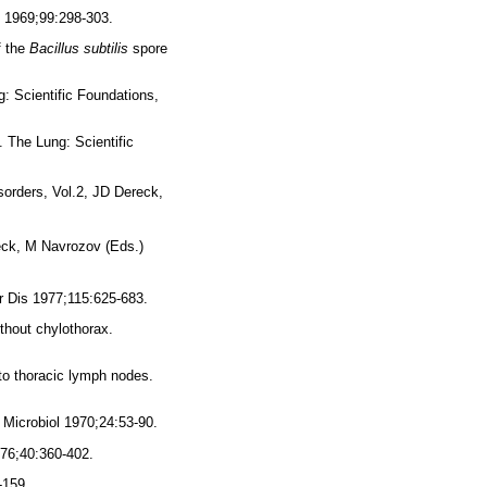
l 1969;99:298-303.
f the
Bacillus subtilis
spore
g: Scientific Foundations,
. The Lung: Scientific
orders, Vol.2, JD Dereck,
eck, M Navrozov (Eds.)
r Dis 1977;115:625-683.
thout chylothorax.
to thoracic lymph nodes.
 Microbiol 1970;24:53-90.
976;40:360-402.
-159.