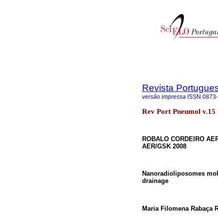
Revista Portugue
versão impressa
ISSN
0873
Rev Port Pneumol v.15 
ROBALO CORDEIRO AER
AER/GSK 2008
Nanoradioliposomes mole
drainage
Maria Filomena Rabaça 