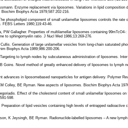
ssmann. Enzyme replacement via liposomes. Variations in lipid composition 
ids. Biochim Biophys Acta 1979;587:202-216.
 The phospholipid component of small unilamellar liposomes controls the rate 
on. FEBS Letters 1980;119:43-46.
 PW Gallagher. Properties of multilamellar liposomes containing 99mTcO4-: 
ine to sphingomyelin ratio. J Nucl Med 1986;13:269-276.
ullis. Generation of large unilamellar vesicles from long-chain saturated pho
chim Biophys Acta 1989;986:200-206.
Targeting to lymph nodes by subcutaneous administration of liposomes. Inte
, B Goins. Novel method of greatly enhanced delivery of liposomes to lymph
t advances in liposomebased nanoparticles for antigen delivery. Polymer Re
 CM Colley, BE Ryman. New aspects of liposomes. Biochim Biophys Acta 197
egoriadis. Effect of the cholesterol content of small unilamellar liposomes on th
:591-598.
eparation of lipid vesicles containing high levels of entrapped radioactive 
son, K Jeysingh, BE Ryman. Radionuclide-labelled liposomes – A new lymph 