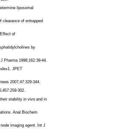
determine liposomal
of clearance of entrapped
Effect of
sphatidylcholines by
r J Pharma 1998;162:39-44.
 nodes1. JPET
views 2007;47:329-344.
6;457:259-302.
eir stability in vivo and in
cations. Anal Biochem
node imaging agent. Int J