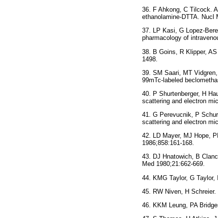
36. F Ahkong, C Tilcock. At
ethanolamine-DTTA. Nucl M
37. LP Kasi, G Lopez-Bere
pharmacology of intravenou
38. B Goins, R Klipper, A
1498.
39. SM Saari, MT Vidgren
99mTc-labeled beclometha
40. P Shurtenberger, H Hause
scattering and electron m
41. G Perevucnik, P Schurt
scattering and electron m
42. LD Mayer, MJ Hope, PR 
1986;858:161-168.
43. DJ Hnatowich, B Clancy
Med 1980;21:662-669.
44. KMG Taylor, G Taylor, 
45. RW Niven, H Schreier. 
46. KKM Leung, PA Bridges,