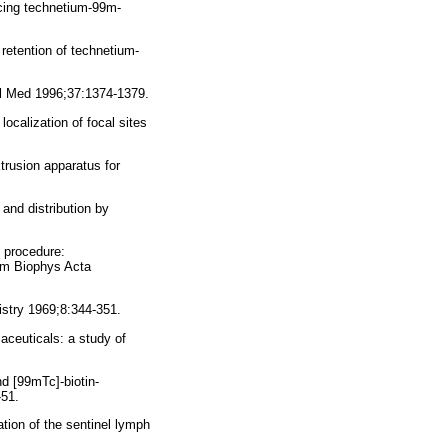
cing technetium-99m-
retention of technetium-
cl Med 1996;37:1374-1379.
ocalization of focal sites
rusion apparatus for
and distribution by
n procedure:
him Biophys Acta
istry 1969;8:344-351.
aceuticals: a study of
nd [99mTc]-biotin-
-51.
tion of the sentinel lymph