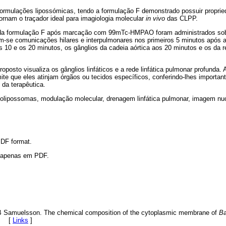
formulações lipossómicas, tendo a formulação F demonstrado possuir proprie
ornam o traçador ideal para imagiologia molecular
in vivo
das CLPP.
da formulação F após marcação com 99mTc-HMPAO foram administrados sob 
am-se comunicações hilares e interpulmonares nos primeiros 5 minutos após a
os 10 e os 20 minutos, os gânglios da cadeia aórtica aos 20 minutos e os da re
posto visualiza os gânglios linfáticos e a rede linfática pulmonar profunda.
te que eles atinjam órgãos ou tecidos específicos, conferindo-lhes importan
 da terapêutica.
olipossomas, modulação molecular, drenagem linfática pulmonar, imagem nuc
 PDF format.
l apenas em PDF.
 B Samuelsson. The chemical composition of the cytoplasmic membrane of
Ba
3. [
Links
]