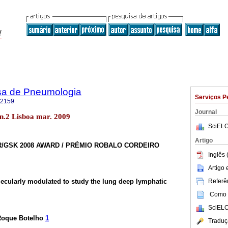
sa de Pneumologia
Serviços P
-2159
Journal
n.2 Lisboa mar. 2009
SciELO
Artigo
/GSK 2008 AWARD / PRÉMIO ROBALO CORDEIRO
Inglês 
Artigo
Referên
cularly modulated to study the lung deep lymphatic
Como c
SciELO
Roque Botelho
1
Traduç