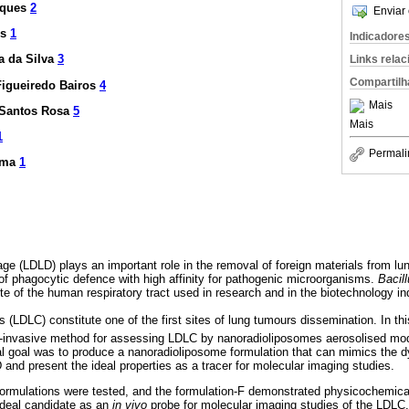
rques
2
Enviar 
es
1
Indicadore
a da Silva
3
Links rela
Compartilh
Figueiredo Bairos
4
Mais
 Santos Rosa
5
Mais
1
Permali
ima
1
ge (LDLD) plays an important role in the removal of foreign materials from lu
 of phagocytic defence with high affinity for pathogenic microorganisms.
Bacill
of the human respiratory tract used in research and in the biotechnology in
(LDLC) constitute one of the first sites of lung tumours dissemination. In th
n-invasive method for assessing LDLC by nanoradioliposomes aerosolised mo
al goal was to produce a nanoradioliposome formulation that can mimics the d
and present the ideal properties as a tracer for molecular imaging studies.
formulations were tested, and the formulation-F demonstrated physicochemica
 ideal candidate as an
in vivo
probe for molecular imaging studies of the LDLC.