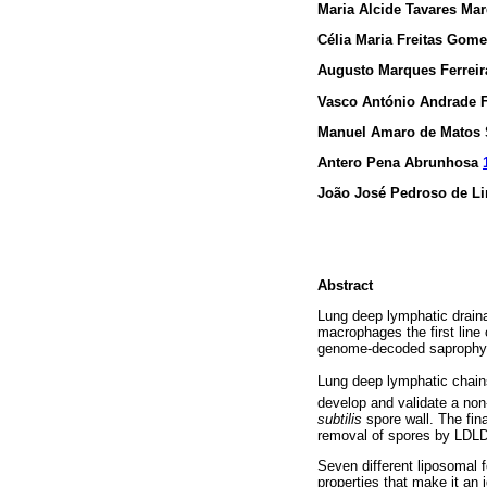
Maria Alcide Tavares Ma
Célia Maria Freitas Gom
Augusto Marques Ferreir
Vasco António Andrade 
Manuel Amaro de Matos
Antero Pena Abrunhosa
João José Pedroso de L
Abstract
Lung deep lymphatic draina
macrophages the first line
genome-decoded saprophyte 
Lung deep lymphatic chains 
develop and validate a no
subtilis
spore wall. The fin
removal of spores by LDLD 
Seven different liposomal 
properties that make it an