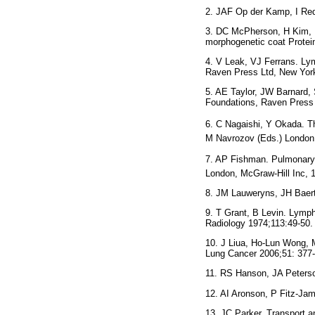
2. JAF Op der Kamp, I Red
3. DC McPherson, H Kim, M
morphogenetic coat Protei
4. V Leak, VJ Ferrans. Ly
Raven Press Ltd, New York
5. AE Taylor, JW Barnard
Foundations, Raven Press 
6. C Nagaishi, Y Okada. 
M Navrozov (Eds.) London,
7. AP Fishman. Pulmonar
London, McGraw-Hill Inc, 
8. JM Lauweryns, JH Baert
9. T Grant, B Levin. Lymph
Radiology 1974;113:49-50.
10. J Liua, Ho-Lun Wong, 
Lung Cancer 2006;51: 377
11. RS Hanson, JA Peterson
12. AI Aronson, P Fitz-Jam
13. JC Parker. Transport a