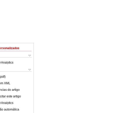
ersonalizados
 Analytics
(pdf)
 em XML
cias do artigo
itar este artigo
 Analytics
ão automática