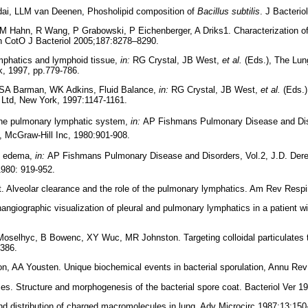
ai, LLM van Deenen, Phosholipid composition of
Bacillus subtilis
. J Bacterio
 Hahn, R Wang, P Grabowski, P Eichenberger, A Driks1. Characterization o
n CotO J Bacteriol 2005;187:8278–8290.
mphatics and lymphoid tissue,
in:
RG Crystal, JB West,
et al.
(Eds.), The Lun
, 1997, pp.779-786.
, SA Barman, WK Adkins, Fluid Balance,
in:
RG Crystal, JB West,
et al.
(Eds.)
Ltd, New York, 1997:1147-1161.
The pulmonary lymphatic system,
in:
AP Fishmans Pulmonary Disease and Dis
 McGraw-Hill Inc, 1980:901-908.
y edema,
in:
AP Fishmans Pulmonary Disease and Disorders, Vol.2, J.D. Der
1980: 919-952.
. Alveolar clearance and the role of the pulmonary lymphatics. Am Rev Respi
angiographic visualization of pleural and pulmonary lymphatics in a patient wi
Moselhyc, B Bowenc, XY Wuc, MR Johnston. Targeting colloidal particulates 
-386.
, AA Yousten. Unique biochemical events in bacterial sporulation, Annu Rev
es. Structure and morphogenesis of the bacterial spore coat. Bacteriol Ver 1
nd distribution of charged macromolecules in lung. Adv Microcirc 1987;13:150