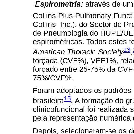
 Espirometria:
através de um
Collins Plus Pulmonary Funct
Collins, Inc.), do Sector de 
de Pneumologia do HUPE/UER
espirométricas. Todos estes 
13
American Thoracic Society
,
forçada (CVF%), VEF1%, rela
forçado entre 25-75% da CVF
75%/CVF%.
Foram adoptados os padrões 
15
brasileira
. A formação do g
clinicofuncional foi realizada 
pela representação numérica
Depois, selecionaram-se os d