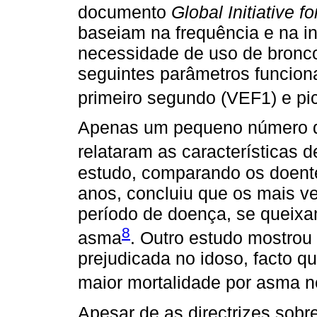
documento
Global Initiative 
baseiam na frequência e na i
necessidade de uso de bronco
seguintes parâmetros funciona
primeiro segundo (VEF1) e pic
Apenas um pequeno número de
relataram as características
estudo, comparando os doent
anos, concluiu que os mais ve
período de doença, se queix
8
asma
. Outro estudo mostrou
prejudicada no idoso, facto q
maior mortalidade por asma ne
Apesar de as directrizes sobr