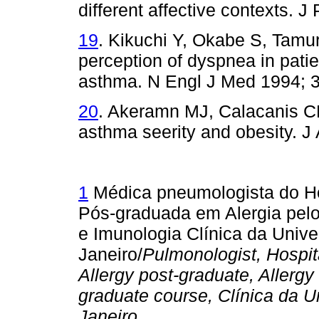
different affective contexts.
19
. Kikuchi Y, Okabe S, Tamu
perception of dyspnea in patien
asthma. N Engl J Med 1994; 
20
. Akeramn MJ, Calacanis 
asthma seerity and obesity. J
1
Médica pneumologista do Hos
Pós-graduada em Alergia pel
e Imunologia Clínica da Univ
Janeiro/
Pulmonologist, Hospit
Allergy post-graduate, Allerg
graduate course, Clínica da
U
Janeiro