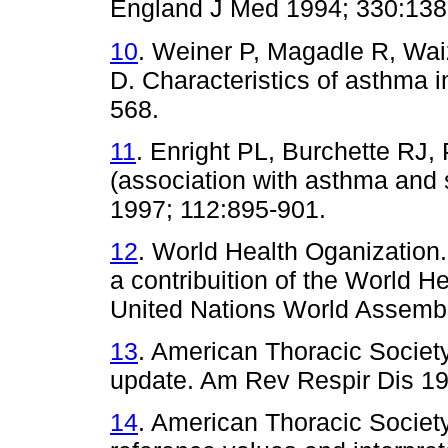
England J Med 1994; 330:138
10
. Weiner P, Magadle R, Wa
D. Characteristics of asthma i
568.
11
. Enright PL, Burchette RJ, 
(association with asthma and s
1997; 112:895-901.
12
. World Health Oganization.
a contribuition of the World H
United Nations World Assembl
13
. American Thoracic Society
update. Am Rev Respir Dis 19
14
. American Thoracic Society.