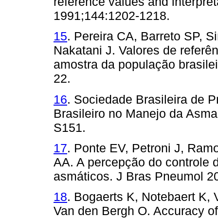
reference values and interpre
1991;144:1202-1218.
15
. Pereira CA, Barreto SP, S
Nakatani J. Valores de referê
amostra da população brasilei
22.
16
. Sociedade Brasileira de P
Brasileiro no Manejo da Asma
S151.
17
. Ponte EV, Petroni J, Ram
AA. A percepção do controle 
asmáticos. J Bras Pneumol 20
18
. Bogaerts K, Notebaert K, 
Van den Bergh O. Accuracy of