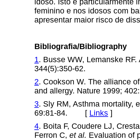
idoso. Isto é particularmente
feminino e nos idosos com ba
apresentar maior risco de diss
Bibliografia/Bibliography
1
. Busse WW, Lemanske RF. 
344(5):350-62.
2
. Cookson W. The alliance o
and allergy. Nature 1999; 402
3
. Sly RM, Asthma mortality, 
69:81-84. [
Links
]
4
. Boita F, Coudere LJ, Cresta
Ferron C,
et al.
Evaluation of p