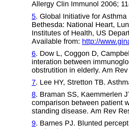
Allergy Clin Immunol 2006; 11
5
. Global Initiative for Asthm
Bethesda: National Heart, Lung
Institutes of Health, US Depa
Available from:
http://www.gi
6
. Dow L, Coggon D, Campbel
interation between immunoglo
obstrutition in elderly. Am Re
7
. Lee HY, Stretton TB. Asthm
8
. Braman SS, Kaemmerlen JT,
comparison between patient wi
standing disease. Am Rev Res
9
. Barnes PJ. Blunted percep