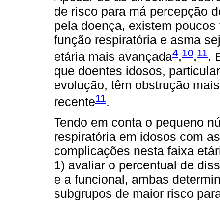
de risco para má percepção d
pela doença, existem poucos 
função respiratória e asma se
4
10
11
etária mais avançada
,
,
. 
que doentes idosos, particul
evolução, têm obstrução mai
11
recente
.
Tendo em conta o pequeno nú
respiratória em idosos com a
complicações nesta faixa etár
1) avaliar o percentual de dis
e a funcional, ambas determin
subgrupos de maior risco para