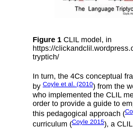
Figure 1
CLIL model, in
https://clickandclil.wordpres
tryptich/
In turn, the 4Cs conceptual 
Coyle et al. (2010
by
) from the 
who implemented the CLIL meth
order to provide a guide to e
Co
this pedagogical approach (
Coyle 2015
curriculum (
), a CLI