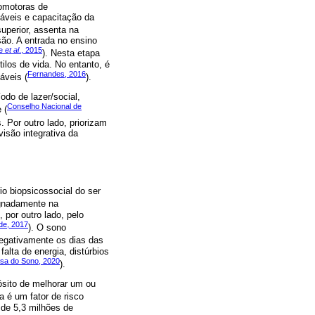
romotoras de
dáveis e capacitação da
uperior, assenta na
são. A entrada no ensino
de
et al
., 2015
). Nesta etapa
los de vida. No entanto, é
Fernandes, 2016
áveis (
).
odo de lazer/social,
Conselho Nacional de
 (
. Por outro lado, priorizam
isão integrativa da
o biopsicossocial do ser
ignadamente na
 por outro lado, pelo
de, 2017
). O sono
negativamente os dias das
alta de energia, distúrbios
sa do Sono, 2020
).
pósito de melhorar um ou
ca é um fator de risco
 de 5,3 milhões de