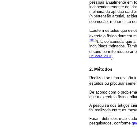
pessoas anualmente em to
independentemente da ida
melhoria da aptidão cardio
(hipertensão arterial, acid
depressão, menor risco de 
Existem estudos que eviden
exercício físico dormem me
2015
). É consensual que a 
indivíduos treinados. Tam
o sono permite recuperar o
De Mello, 2007
).
2. Métodos
Realizou-se uma revisão in
estudos ou procurar semel
De acordo com o problema 
que o exercício físico inf
A pesquisa dos artigos ci
foi realizada entre os mes
Foram definidos e aplicados
pesquisados, conforme
qu