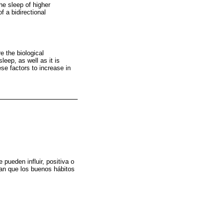
he sleep of higher
f a bidirectional
e the biological
eep, as well as it is
se factors to increase in
 pueden influir, positiva o
rman que los buenos hábitos