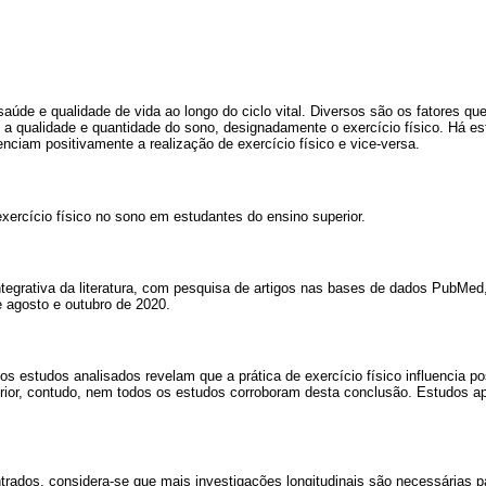
aúde e qualidade de vida ao longo do ciclo vital. Diversos são os fatores que
, a qualidade e quantidade do sono, designadamente o exercício físico. Há e
enciam positivamente a realização de exercício físico e vice-versa.
exercício físico no sono em estudantes do ensino superior.
ntegrativa da literatura, com pesquisa de artigos nas bases de dados PubMed
 agosto e outubro de 2020.
os estudos analisados revelam que a prática de exercício físico influencia p
rior, contudo, nem todos os estudos corroboram desta conclusão. Estudos a
rados, considera-se que mais investigações longitudinais são necessárias p