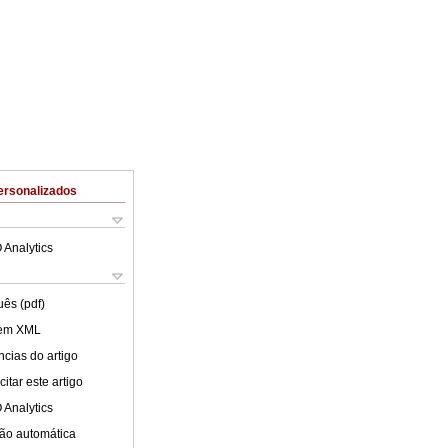
ersonalizados
 Analytics
uês (pdf)
 em XML
cias do artigo
itar este artigo
 Analytics
ão automática