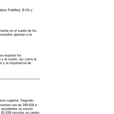
de datos PubMed, B-On y
amente en el sueño de los
 estudios apuntan a la
ra explorar los
o y el sueño, así como la
ón y la importancia de
sino superior. Segundo
e número era de 349.658 e
 estudantes no ensino
 82.439 inscritos no centro