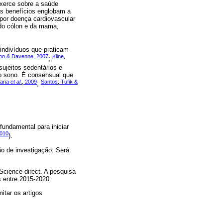
 exerce sobre a saúde
s benefícios englobam a
 por doença cardiovascular
 do cólon e da mama,
 indivíduos que praticam
son & Davenne, 2007
Kline,
;
sujeitos sedentários e
no sono. É consensual que
aria
et al
., 2009
Santos, Tufik &
;
fundamental para iniciar
2010
).
o de investigação: Será
Science direct. A pesquisa
s entre 2015-2020.
itar os artigos