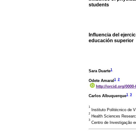
students
Influencia del ejerci
educación superior
1
Sara Duarte
1
2
Odete Amaral
http://orcid.org/0000
1
3
Carlos Albuquerque
1
Instituto Politécnico de 
2
Health Sciences Research
3
Centro de Investigação e