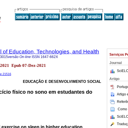
al of Education, Technologies, and Health
Serviços P
-3015
versão On-line
ISSN
1647-662X
Journal
. 2021 Epub 07-Dez-2021
SciELO
9e.21516
Artigo
EDUCAÇÃO E DESENVOLVIMENTO SOCIAL
Portug
rcício físico no sono em estudantes do
Artigo
Referên
Como c
SciELO
Traduç
l exercise on sleep in higher education