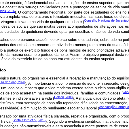
 este cenário, é fundamental que as instituições de ensino superior sejam p
s e constituam
settings
privilegiados para a promoção de estilos de vida sau
ndes, 2016
). O comportamento hedonista, por parte dos estudantes do ensino s
a e repleta vida de prazeres e felicidade imediatos nas suas horas de diver
Conselho Nacional de Juventu
viragem relevante na vida de qualquer estudante (
desafios sociais que são muitas vezes acompanhados de alterações nos esti
os cuidados do quotidiano devendo optar por escolhas e hábitos de vida saud
afios que o percurso académico exerce sobre o estudante, sobretudo no perí
ências dos estudantes recaem em atividades menos promotoras da sua saúde
do a prática de exercício físico e os bons hábitos de sono prioridades adiáveis
to da mesma durante o período da noite. Assim, o objetivo principal desta rev
fluência do exercício físico no sono em estudantes do ensino superior.
ico
gico natural do organismo e essencial à reparação e manutenção do equilíbri
esa do Sono, 2020
). A importância e a compreensão do sono têm crescido, des
r um lado pelo impacto que a vida moderna exerce sobre o ciclo sono-vigília e,
Con
os de sono acarretam na saúde dos indivíduos, famílias e comunidades (
Halson, 2008
antes e indispensáveis à vida (
). A má qualidade do sono afeta 
istúrbio, com sensação de sono não reparador, dificuldade na concentração, f
Associação Portugue
gressividade) e diminuição do rendimento escolar ou laboral (
terizado por uma atividade física planeada, repetida e organizada, com o pro
Santa-Clara
et al
., 2015
física (
). Segundo a evidência científica, inatividade físi
ais doenças não-transmissíveis e está associada à morte prematura de cerca