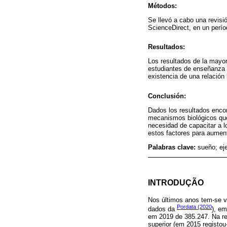
Métodos:
Se llevó a cabo una revisi
ScienceDirect, en un perí
Resultados:
Los resultados de la mayor
estudiantes de enseñanza s
existencia de una relación 
Conclusión:
Dados los resultados encon
mecanismos biológicos que 
necesidad de capacitar a l
estos factores para aument
Palabras clave:
sueño; eje
INTRODUÇÃO
Nos últimos anos tem-se v
Pordata (2020
dados da
), em
em 2019 de 385.247. Na r
superior (em 2015 registou