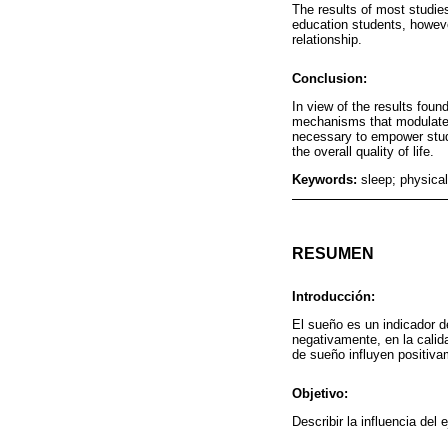
The results of most studies
education students, however
relationship.
Conclusion:
In view of the results foun
mechanisms that modulate t
necessary to empower stude
the overall quality of life.
Keywords:
sleep; physica
RESUMEN
Introducción:
El sueño es un indicador de 
negativamente, en la calida
de sueño influyen positivam
Objetivo:
Describir la influencia del