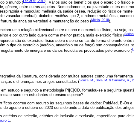
Lee
et al
., 2012
do o mundo (
). Vários são os benefícios que o exercício físico
de, género, entre outros aspetos. Nomeadamente, na juventude estes mesmo
rrespiratória e muscular, melhoria da saúde óssea, redução do risco de morte
ente vascular cerebral), diabetes
mellitus
tipo 2, síndrome metabólica, cancro
Médis, 2018
fratura da anca ou vertebral e manutenção do peso (
).
ciam uma relação bidirecional entre o sono e o exercício físico, ou seja, os
Atkin
lhor e por outro lado quem dorme melhor pratica mais exercício físico (
repercussão do exercício físico sobre o sono se faz de forma diferente entre 
bém o tipo de exercício (aeróbio, anaeróbio ou de força) tem consequências 
F
 esgotamento de energia e os danos tecidulares provocados pelo exercício (
tegrativa da literatura, considerada por muitos autores como uma ferramenta 
Souza, M., Silva, M. & Carvalho, R., 
hanças e diferenças nos artigos consultados (
em estudo e segundo a metodologia PI[C]OD, formulou-se a seguinte questã
luencia o sono em estudantes do ensino superior?
entíficos ocorreu com recurso às seguintes bases de dados: PubMed, B-On e 
es de agosto e outubro de 2020 considerando a data de publicação dos artigo
 critérios de seleção, critérios de inclusão e exclusão, específicos para delim
adro 1
.