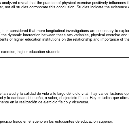
 analyzed reveal that the practice of physical exercise positively influences t
, not all studies corroborate this conclusion. Studies indicate the existence o
d, it is considered that more longitudinal investigations are necessary to explor
he dynamic interaction between these two variables, physical exercise and sl
nts of higher education institutions on the relationship and importance of the
l exercise; higher education students
la salud y la calidad de vida a lo largo del ciclo vital. Hay varios factores que
d y la cantidad del sueño, a saber, el ejercicio físico. Hay estudios que afi
ente en la realización de ejercicio físico y viceversa.
 ejercicio físico en el sueño en los estudiantes de educación superior.