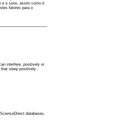
co e o sono, assim como é
stes fatores para o
can interfere, positively or
 that sleep positively
d ScienceDirect databases,