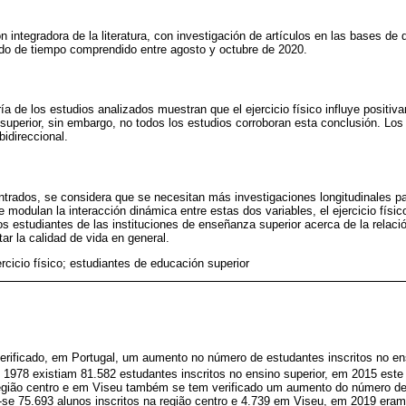
ón integradora de la literatura, con investigación de artículos en las bases 
odo de tiempo comprendido entre agosto y octubre de 2020.
ía de los estudios analizados muestran que el ejercicio físico influye positiv
uperior, sin embargo, no todos los estudios corroboran esta conclusión. Los
bidireccional.
trados, se considera que se necesitan más investigaciones longitudinales pa
modulan la interacción dinámica entre estas dos variables, el ejercicio físic
os estudiantes de las instituciones de enseñanza superior acerca de la relaci
ar la calidad de vida en general.
rcicio físico; estudiantes de educación superior
erificado, em Portugal, um aumento no número de estudantes inscritos no en
 1978 existiam 81.582 estudantes inscritos no ensino superior, em 2015 est
egião centro e em Viseu também se tem verificado um aumento do número de
-se 75.693 alunos inscritos na região centro e 4.739 em Viseu, em 2019 eram