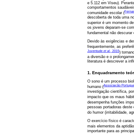
e 5.112 em Viseu). Perante
comportamentos saudávei
Ferna
comunidade escolar (
descoberta de toda uma nov
superior é um momento de 
os jovens deparam-se com 
fundamental não descurar 
Devido às exigências e des
frequentemente, as prefer
Juventude
et al
., 2015
) tornan
a diversão e o prolongamen
literatura é descrever a in
1. Enquadramento teór
O sono é um processo bioló
Associação Portugu
humano (
investigação científica, po
impacto que os maus hábit
desempenha funções import
pessoas portadoras deste d
do humor (irritabilidade, a
O exercício físico é carac
mais elementos da aptidão 
importante para as princip