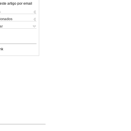
este artigo por email
s
cionados
ar
nk