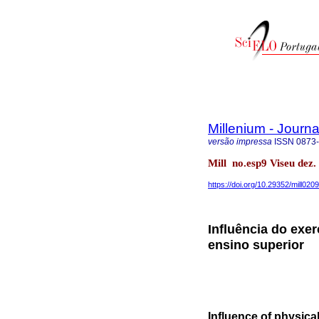
Millenium - Journ
versão impressa
ISSN
0873
Mill no.esp9 Viseu dez
https://doi.org/10.29352/mill020
Influência do exe
ensino superior
Influence of physica