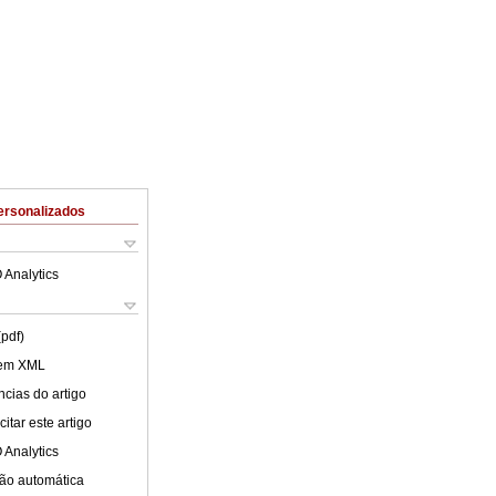
ersonalizados
 Analytics
(pdf)
 em XML
cias do artigo
itar este artigo
 Analytics
ão automática