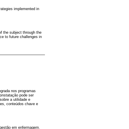
trategies implemented in
of the subject through the
e to future challenges in
tegrada nos programas
constatação pode ser
obre a utilidade e
ares, conteúdos chave e
e gestão em enfermagem.