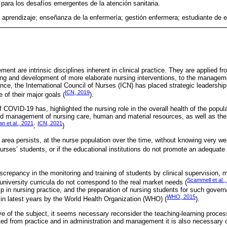
para los desafíos emergentes de la atención sanitaria.
; aprendizaje; enseñanza de la enfermería; gestión enfermera; estudiante de 
nt are intrinsic disciplines inherent in clinical practice. They are applied f
ning and development of more elaborate nursing interventions, to the manageme
nce, the International Council of Nurses (ICN) has placed strategic leadership 
ICN, 2019
 of their major goals (
).
OVID-19 has, highlighted the nursing role in the overall health of the popula
and management of nursing care, human and material resources, as well as the 
an et al., 2021
ICN, 2021
;
)
e area persists, at the nurse population over the time, without knowing very well i
nurses’ students, or if the educational institutions do not promote an adequate 
screpancy in the monitoring and training of students by clinical supervision,
Scammell et al.,
university curricula do not correspond to the real market needs (
hip in nursing practice, and the preparation of nursing students for such gove
WHO, 2015
n latest years by the World Health Organization (WHO) (
).
e of the subject, it seems necessary reconsider the teaching-learning process
ed from practice and in administration and management it is also necessary do