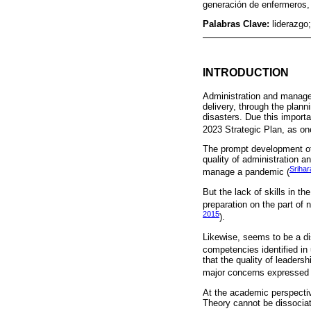
generación de enfermeros, 
Palabras Clave:
liderazgo
INTRODUCTION
Administration and manageme
delivery, through the plan
disasters. Due this importa
2023 Strategic Plan, as one
The prompt development of C
quality of administration 
Srihar
manage a pandemic (
But the lack of skills in th
preparation on the part of 
2015
).
Likewise, seems to be a di
competencies identified in 
that the quality of leaders
major concerns expressed i
At the academic perspectiv
Theory cannot be dissociat