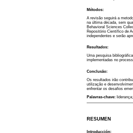
Métodos:
A revisão seguirá a metodo
na última década, sem qu
Behavioral Sciences Collec
Repositório Científico de 
independentes e serão apr
Resultados:
Uma pesquisa bibliográfica
implementadas no processo
Conclusão:
Os resultados irão contrib
utilização e desenvolvimen
enfrentar os desafios eme
Palavras-chave:
lideranç
RESUMEN
Introducción: