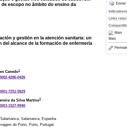
Enviar 
o de escopo no âmbito do ensino da
Indicadore
Links rela
Compartilh
Mais
ación y gestión en la atención sanitaria: un
Mais
n del alcance de la formación de enfermería
Permali
1
ves Canedo
-0002-4286-0426
-0001-7251-5829
3
ereira da Silva Martins
-0003-1527-9940
de Salamanca, Salamanca, Espanha
magem do Porto, Porto, Portugal