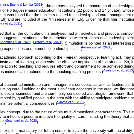
rreira, Bueno & Lomba (2021
), the authors analysed the panorama of leadership e
m of Portuguese nurse education institutions (22 public and 17 private), whose
e. It was found that the subjects related to leadership and care management a
19) and are included at the 7th semester (n=16). Underline that four instituti
ira et al., 2021
).
that all the curricular units analysed had a theoretical and practical compon
ding suggests limitations in the interaction between students and leadership beh
Scammell et al., 2020
Ferreira et al., 2021
;
). Simulation is pointed as an interestin
Ferreira et al., 2021
ing experiences and promoting leadership skills (
).
academic approach according to the Freirean perspective, learning act, may p
insic act of learning, and needs the effective implication of the student. So, l
 relation to teaching and requires effort and commitment to be achieved during
Amestoy et al., 2013
s indissociable actions into the teaching-learning process (
hat support administration and management concepts, as well as leadership,
ursing care. Looking at the most significant concepts in the area, we find tha
 social sciences, and are commonly considered a strategic framework, that
omoted by qualified people in the area with the ability to anticipate problems or
Santos et al., 2021
minimize potential consequences (
).
ex concept, due to the nature of his multi-dimensional characteristics. This c
ty to influence peers to improve the quality of care, including the theory that s
Scammell et al., 2020
lf (
).
ontext, it is mandatory for future nurses to leave the university with the ability