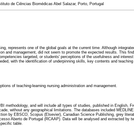
tituto de Ciências Biomédicas Abel Salazar, Porto, Portugal
sing, represents one of the global goals at the current time. Although integrate
ation and management, did not seem to promote the expected results. This fi
ompetencies targeted, or students' perceptions of the usefulness and interest
eded, with the identification of underpinning skills, key contents and teachi
tions of teaching-learning nursing administration and management.
 JBI methodology, and will include all types of studies, published in English, 
ecade, without any geographical limitations. The databases included MEDLI
tion by EBSCO, Scopus (Elsevier), Canadian Science Publishing, grey litera
Acesso Aberto de Portugal (RCAAP). Data will be analysed and extracted by t
pecific table.