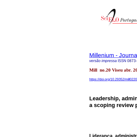
Millenium - Journ
versão impressa
ISSN
0873
Mill no.20 Viseu abr. 
https://doi.org/10.29352/mill022
Leadership, admin
a scoping review 
Liderança, administ