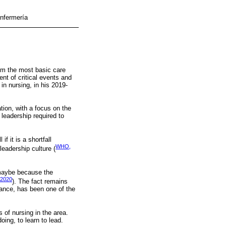
enfermería
rom the most basic care
nt of critical events and
in nursing, in his 2019-
tion, with a focus on the
leadership required to
f it is a shortfall
WHO,
leadership culture (
 maybe because the
 2020
). The fact remains
rnance, has been one of the
 of nursing in the area.
ing, to learn to lead.