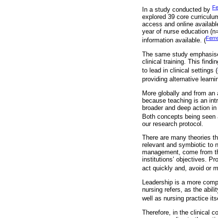
Fe
In a study conducted by
explored 39 core curriculu
access and online availabl
year of nurse education (n=
Ferre
information available. (
The same study emphasised 
clinical training. This fin
to lead in clinical settings (
providing alternative learn
More globally and from an 
because teaching is an intr
broader and deep action in
Both concepts being seen a
our research protocol.
There are many theories t
relevant and symbiotic to n
management, come from the
institutions’ objectives. Pr
act quickly and, avoid or 
Leadership is a more compl
nursing refers, as the abili
well as nursing practice itse
Therefore, in the clinical c