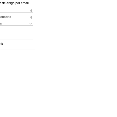
este artigo por email
s
cionados
ar
nk