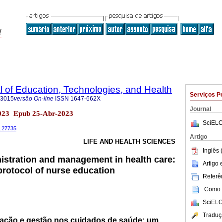
al of Education, Technologies, and Health
Serviços P
-3015
versão On-line
ISSN
1647-662X
Journal
2023 Epub 25-Abr-2023
SciELO
0.27735
Artigo
LIFE AND HEALTH SCIENCES
Inglês 
istration and management in health care:
Artigo
protocol of nurse education
Referên
Como c
SciELO
Traduç
ração e gestão nos cuidados de saúde: um