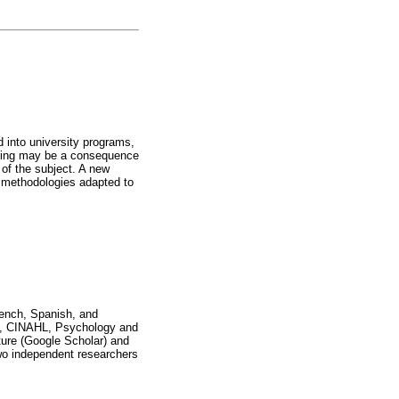
d into university programs,
nding may be a consequence
 of the subject. A new
ng methodologies adapted to
French, Spanish, and
NE, CINAHL, Psychology and
ture (Google Scholar) and
wo independent researchers