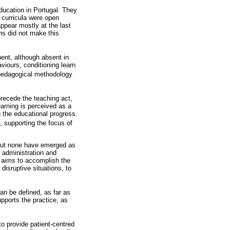
ducation in Portugal. They
 curricula were open
ppear mostly at the last
ons did not make this
ent, although absent in
aviours, conditioning learn
g pedagogical methodology
recede the teaching act,
earning is perceived as a
 the educational progress.
), supporting the focus of
 but none have emerged as
t administration and
 aims to accomplish the
 disruptive situations, to
an be defined, as far as
upports the practice, as
 to provide patient-centred