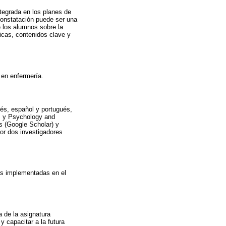
ntegrada en los planes de
constatación puede ser una
 los alumnos sobre la
ficas, contenidos clave y
 en enfermería.
ncés, español y portugués,
, y Psychology and
s (Google Scholar) y
or dos investigadores
cas implementadas en el
a de la asignatura
 capacitar a la futura