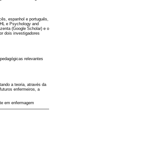
ncês, espanhol e português,
AHL e Psychology and
nzenta (Google Scholar) e o
or dois investigadores
s pedagógicas relevantes
ando a teoria, através da
futuros enfermeiros, a
nte em enfermagem