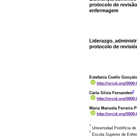
protocolo de revisã
enfermagem
Liderazgo, administr
protocolo de revisió
Estefania Coello Gonçal
http://orcid.org/0000
2
Carla Silvia Fernandes
http://orcid.org/0000
Maria Manuela Ferreira P
http://orcid.org/0000
1
Universidad Pontificia 
2
Escola Superior de Enfer