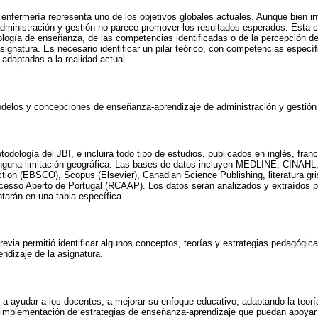
n enfermería representa uno de los objetivos globales actuales. Aunque bien i
administración y gestión no parece promover los resultados esperados. Esta 
logía de enseñanza, de las competencias identificadas o de la percepción de
a asignatura. Es necesario identificar un pilar teórico, con competencias especí
daptadas a la realidad actual.
odelos y concepciones de enseñanza-aprendizaje de administración y gestión
todología del JBI, e incluirá todo tipo de estudios, publicados en inglés, fra
ninguna limitación geográfica. Las bases de datos incluyen MEDLINE, CINAHL
tion (EBSCO), Scopus (Elsevier), Canadian Science Publishing, literatura gri
Acesso Aberto de Portugal (RCAAP). Los datos serán analizados y extraídos p
tarán en una tabla específica.
 previa permitió identificar algunos conceptos, teorías y estrategias pedagógi
ndizaje de la asignatura.
n a ayudar a los docentes, a mejorar su enfoque educativo, adaptando la teorí
a implementación de estrategias de enseñanza-aprendizaje que puedan apoyar y