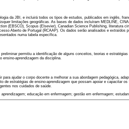
logia da JBI, e incluirá todos os tipos de estudos, publicados em inglês, fra
aisquer limitações geográficas. As bases de dados incluíram MEDLINE, CIN
tion (EBSCO), Scopus (Elsevier), Canadian Science Publishing, literatura ci
Acesso Aberto de Portugal (RCAAP). Os dados serão analisados e extraídos p
esentados numa tabela específica.
 preliminar permitiu a identificação de alguns conceitos, teorias e estratégia
 ensino-aprendizagem da disciplina.
uir para ajudar o corpo docente a melhorar a sua abordagem pedagógica, adapt
to de estratégias de ensino-aprendizagem que possam apoiar e capacitar os 
rgentes nos cuidados de saúde.
a; aprendizagem; educação em enfermagem; gestão em enfermagem; estuda