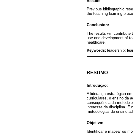
Results:
Previous bibliographic res
the teaching-learning proce
Conclusion:
The results will contribute
use and development of tea
healthcare.
Keywords:
leadership; le
RESUMO
Introdução:
A liderança estratégica e
curriculares, o ensino da
consequência da metodolog
interesse da disciplina. É
metodologias de ensino ada
Objetivo:
Identificar e mapear os 