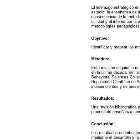
El liderazgo estratégico e
estudio, la enseñanza de 
consecuencia de la metodo
utilidad y el interés por l
metodologías pedagógicas a
Objetivo:
Identificar y mapear los m
Métodos:
Esta revisión seguirá la me
en la última década, sin 
Behavioral Sciences Collec
Repositório Científico de 
independientes y se presen
Resultados:
Una revisión bibliográfica
proceso de enseñanza-apre
Conclusión:
Los resultados contribuirá
mediante el desarrollo y l