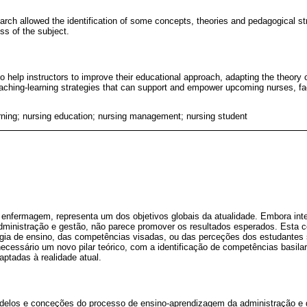
earch allowed the identification of some concepts, theories and pedagogical s
ss of the subject.
 to help instructors to improve their educational approach, adapting the theory 
ching-learning strategies that can support and empower upcoming nurses, fac
arning; nursing education; nursing management; nursing student
m enfermagem, representa um dos objetivos globais da atualidade. Embora in
 administração e gestão, não parece promover os resultados esperados. Esta 
ia de ensino, das competências visadas, ou das perceções dos estudantes s
 necessário um novo pilar teórico, com a identificação de competências basil
ptadas à realidade atual.
modelos e conceções do processo de ensino-aprendizagem da administração 