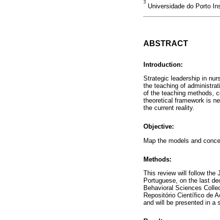
3
Universidade do Porto Ins
ABSTRACT
Introduction:
Strategic leadership in nur
the teaching of administr
of the teaching methods, c
theoretical framework is ne
the current reality.
Objective:
Map the models and concep
Methods:
This review will follow the
Portuguese, on the last d
Behavioral Sciences Collec
Repositório Científico de 
and will be presented in a s