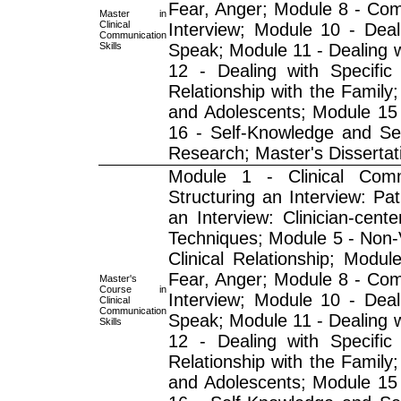
Fear, Anger; Module 8 - Com
Master in
Clinical
Interview; Module 10 - Deali
Communication
Skills
Speak; Module 11 - Dealing wi
12 - Dealing with Specific
Relationship with the Family;
and Adolescents; Module 15 -
16 - Self-Knowledge and Sel
Research; Master's Dissertat
Module 1 - Clinical Commu
Structuring an Interview: Pat
an Interview: Clinician-cent
Techniques; Module 5 - Non-V
Clinical Relationship; Modu
Fear, Anger; Module 8 - Com
Master's
Course in
Interview; Module 10 - Deali
Clinical
Communication
Speak; Module 11 - Dealing wi
Skills
12 - Dealing with Specific
Relationship with the Family;
and Adolescents; Module 15 -