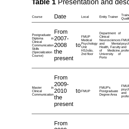
Table 1
Presentation and descr
Date
Train
Course
Local
Entity Trainer
Quali
From
Department of
Postgraduate
FMUP
Clinical
2007-
Diploma in
Medical
Neurosciences
FMUP
Clinical
2008 to
Psychology
and Mental
psych
Communication
Unit
Health, Faculty
and
Skills
the
HSJoão,
of Medicine,
profe
(Specialization
2nd floor
University of
Course)
present
Porto
From
2009-
FMUP
Master in
FMUP's
2010 to
psych
Clinical
FMUP
Postgraduate
and
Communication
Degree Area
the
profe
present
From