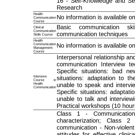
16 - Self-Knowledge and Sel
Research
Health
No information is available on
Communication
Course
Basic communication ski
Clinical
Communication
communication techniques
Skills Course
Health
Communication
No information is available on
Management
Course
Interpersonal relationship an
communication Interview t
Specific situations: bad ne
Intensive
situations: adaptation to th
Course in
Health
unable to speak and intervi
Communication
Specific situations: adaptatio
unable to talk and interview
Practical workshops (10 hour
Class 1 - Communicatio
characterization; Class 2
communication - Non-violent
attitudes for effective clin