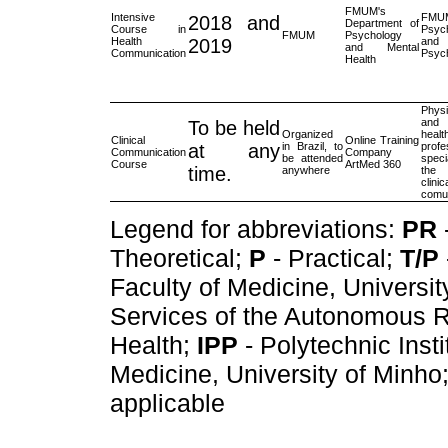
FMUM's
Intensive
FMU
2018 and
Department of
Course in
Psych
FMUM
Psychology
Health
2019
and
and Mental
Communication
Psych
Health
Physi
and
To be held
Organized
healt
Clinical
Online Training
at any
in Brazil, to
profe
Communication
Company
be attended
speci
Course
ArtMed 360
time.
anywhere
the 
clinic
comun
Legend for abbreviations:
PR
Theoretical;
P
- Practical;
T/P
Faculty of Medicine, Universit
Services of the Autonomous R
Health;
IPP
- Polytechnic Insti
Medicine, University of Minho;
applicable