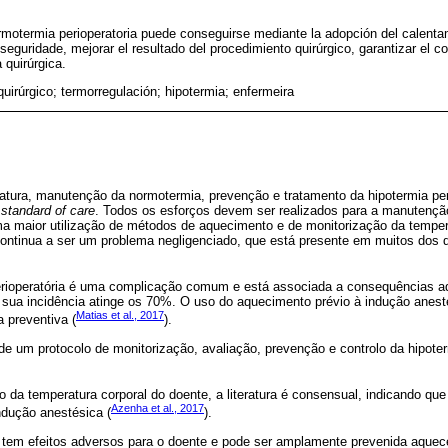
motermia perioperatoria puede conseguirse mediante la adopción del calenta
 seguridade, mejorar el resultado del procedimiento quirúrgico, garantizar el co
 quirúrgica.
quirúrgico; termorregulación; hipotermia; enfermeira
atura, manutenção da normotermia, prevenção e tratamento da hipotermia per
,
standard of care
. Todos os esforços devem ser realizados para a manutençã
uma maior utilização de métodos de aquecimento e de monitorização da temper
a continua a ser um problema negligenciado, que está presente em muitos dos
perioperatória é uma complicação comum e está associada a consequências a
 sua incidência atinge os 70%. O uso do aquecimento prévio à indução anest
Matias et al., 2017
preventiva (
).
de um protocolo de monitorização, avaliação, prevenção e controlo da hipoter
da temperatura corporal do doente, a literatura é consensual, indicando qu
Azenha et al., 2017
dução anestésica (
).
ia tem efeitos adversos para o doente e pode ser amplamente prevenida aque