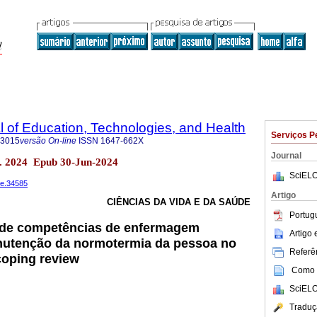
al of Education, Technologies, and Health
Serviços P
-3015
versão On-line
ISSN
1647-662X
Journal
n. 2024 Epub 30-Jun-2024
SciELO
4e.34585
Artigo
CIÊNCIAS DA VIDA E DA SAÚDE
Portug
de competências de enfermagem
Artigo
utenção da normotermia da pessoa no
Referên
coping review
Como c
SciELO
Traduç