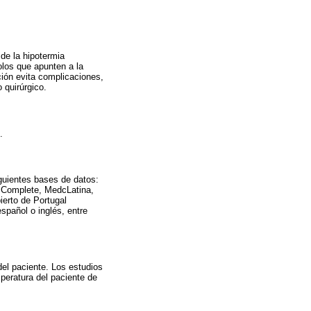
 de la hipotermia
olos que apunten a la
ción evita complicaciones,
 quirúrgico.
.
guientes bases de datos:
Complete, MedcLatina,
ierto de Portugal
spañol o inglés, entre
el paciente. Los estudios
mperatura del paciente de