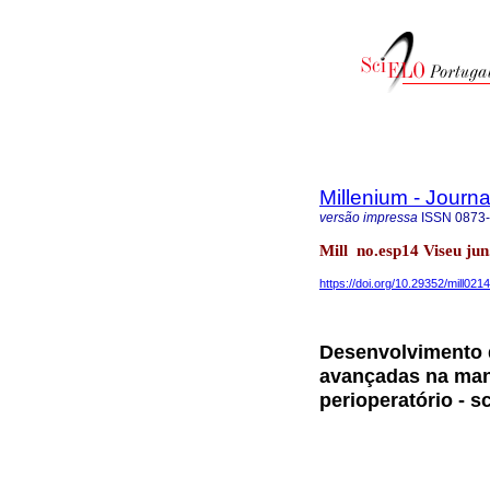
Millenium - Journ
versão impressa
ISSN
0873
Mill no.esp14 Viseu ju
https://doi.org/10.29352/mill021
Desenvolvimento 
avançadas na man
perioperatório - s