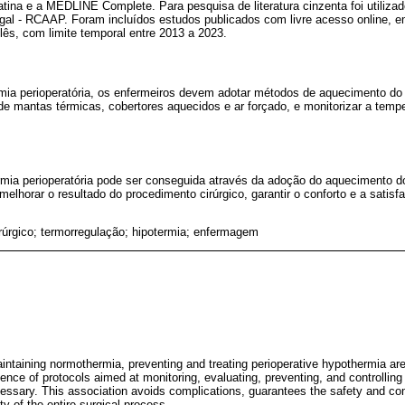
a e a MEDLINE Complete. Para pesquisa de literatura cinzenta foi utilizado
gal - RCAAP. Foram incluídos estudos publicados com livre acesso online, em
lês, com limite temporal entre 2013 a 2023.
mia perioperatória, os enfermeiros devem adotar métodos de aquecimento do
de mantas térmicas, cobertores aquecidos e ar forçado, e monitorizar a temp
ia perioperatória pode ser conseguida através da adoção do aquecimento do
 melhorar o resultado do procedimento cirúrgico, garantir o conforto e a sati
rúrgico; termorregulação; hipotermia; enfermagem
intaining normothermia, preventing and treating perioperative hypothermia are
ence of protocols aimed at monitoring, evaluating, preventing, and controlling
cessary. This association avoids complications, guarantees the safety and com
ity of the entire surgical process.