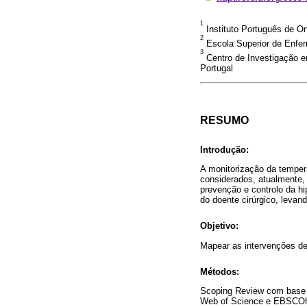
1
Instituto Português de On
2
Escola Superior de Enfer
3
Centro de Investigação 
Portugal
RESUMO
Introdução:
A monitorização da temper
considerados, atualmente, 
prevenção e controlo da hi
do doente cirúrgico, levan
Objetivo:
Mapear as intervenções de
Métodos:
Scoping Review com base n
Web of Science e EBSCOho