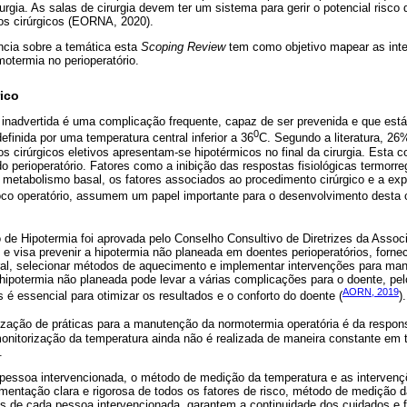
rurgia. As salas de cirurgia devem ter um sistema para gerir o potencial risc
os cirúrgicos (EORNA, 2020).
cia sobre a temática esta
Scoping Review
tem como objetivo mapear as int
otermia no perioperatório.
ico
a inadvertida é uma complicação frequente, capaz de ser prevenida e que est
0
definida por uma temperatura central inferior a 36
C. Segundo a literatura, 2
 cirúrgicos eletivos apresentam-se hipotérmicos no final da cirurgia. Esta 
o perioperatório. Fatores como a inibição das respostas fisiológicas termorr
o metabolismo basal, os fatores associados ao procedimento cirúrgico e a ex
oco operatório, assumem um papel importante para o desenvolvimento desta 
o de Hipotermia foi aprovada pelo Conselho Consultivo de Diretrizes da Associ
e visa prevenir a hipotermia não planeada em doentes perioperatórios, forne
ral, selecionar métodos de aquecimento e implementar intervenções para man
A hipotermia não planeada pode levar a várias complicações para o doente, p
AORN, 2019
é essencial para otimizar os resultados e o conforto do doente (
).
alização de práticas para a manutenção da normotermia operatória é da respon
nitorização da temperatura ainda não é realizada de maneira constante em 
.
 pessoa intervencionada, o método de medição da temperatura e as interve
entação clara e rigorosa de todos os fatores de risco, método de medição d
as de cada pessoa intervencionada, garantem a continuidade dos cuidados e f