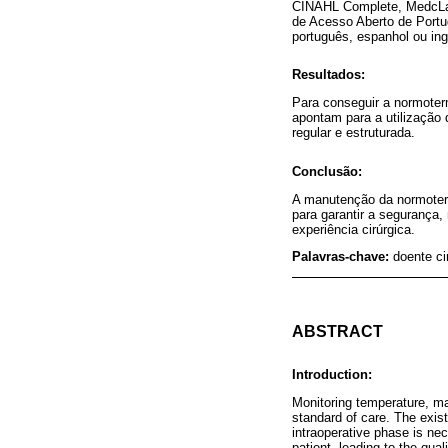
CINAHL Complete, MedcLatin
de Acesso Aberto de Portu
português, espanhol ou ing
Resultados:
Para conseguir a normoter
apontam para a utilização 
regular e estruturada.
Conclusão:
A manutenção da normoterm
para garantir a segurança,
experiência cirúrgica.
Palavras-chave:
doente ci
ABSTRACT
Introduction:
Monitoring temperature, ma
standard of care. The exist
intraoperative phase is ne
patient, leading to the qual