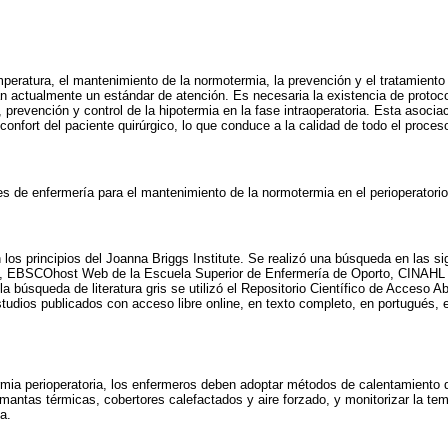
mperatura, el mantenimiento de la normotermia, la prevención y el tratamiento
an actualmente un estándar de atención. Es necesaria la existencia de protoc
 prevención y control de la hipotermia en la fase intraoperatoria. Esta asocia
 confort del paciente quirúrgico, lo que conduce a la calidad de todo el proceso
s de enfermería para el mantenimiento de la normotermia en el perioperatorio
os principios del Joanna Briggs Institute. Se realizó una búsqueda en las si
EBSCOhost Web de la Escuela Superior de Enfermería de Oporto, CINAHL 
búsqueda de literatura gris se utilizó el Repositorio Científico de Acceso Ab
udios publicados con acceso libre online, en texto completo, en portugués, e
mia perioperatoria, los enfermeros deben adoptar métodos de calentamiento d
 mantas térmicas, cobertores calefactados y aire forzado, y monitorizar la te
a.