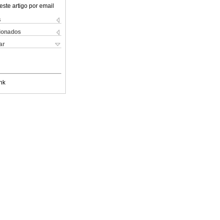
este artigo por email
s
cionados
ar
nk