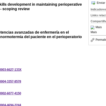
Enviar 
ills development in maintaining perioperative
 - scoping review
Indicadore
Links rela
Compartilh
Mais
tencias avanzadas de enfermería en el
Mais
normotermia del paciente en el perioperatorio
Permali
-0003-6627-133X
-0004-3357-8578
-0002-6077-4150
-0004-4694-2244