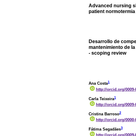
Advanced nursing sk
patient normotermia
Desarrollo de compe
mantenimiento de la 
- scoping review
1
Ana Costa
http://orcid.org/0009
1
Carla Teixeira
http://orcid.org/0009
2
Cristina Barroso
http://orcid.org/0000
3
Fátima Segadães
http://orcid.org/0009