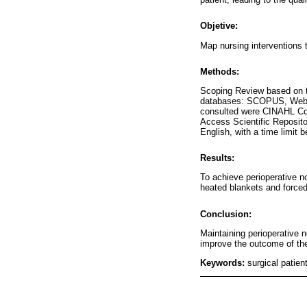
Objetive:
Map nursing interventions 
Methods:
Scoping Review based on th
databases: SCOPUS, Web o
consulted were CINAHL Com
Access Scientific Reposito
English, with a time limit
Results:
To achieve perioperative n
heated blankets and forced 
Conclusion:
Maintaining perioperative 
improve the outcome of the
Keywords:
surgical patien