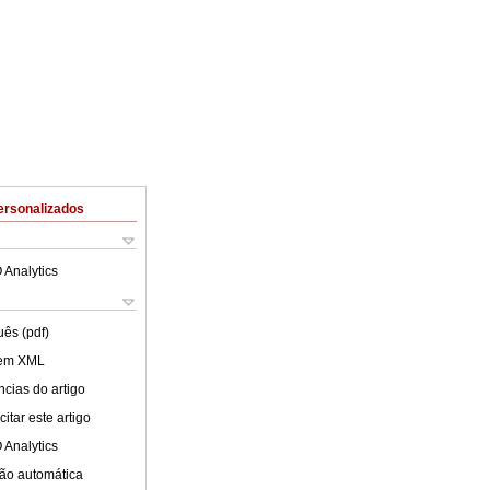
ersonalizados
 Analytics
uês (pdf)
 em XML
cias do artigo
itar este artigo
 Analytics
ão automática