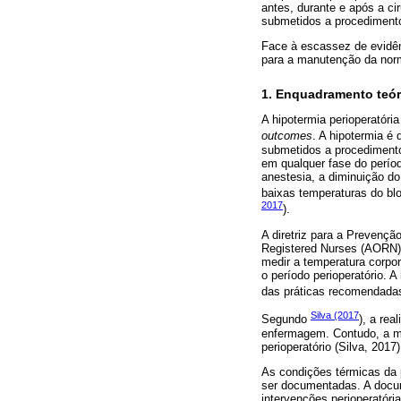
antes, durante e após a ci
submetidos a procediment
Face à escassez de evidên
para a manutenção da norm
1. Enquadramento teór
A hipotermia perioperatóri
outcomes
. A hipotermia é 
submetidos a procedimentos
em qualquer fase do períod
anestesia, a diminuição d
baixas temperaturas do bl
2017
).
A diretriz para a Prevençã
Registered Nurses (AORN) 
medir a temperatura corpo
o período perioperatório. 
das práticas recomendadas 
Silva (2017
Segundo
), a re
enfermagem. Contudo, a mo
perioperatório (Silva, 2017)
As condições térmicas da
ser documentadas. A docum
intervenções perioperatóri