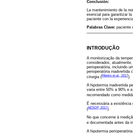
Conclusión:
La mantenimiento de la nor
esencial para garantizar la
paciente con la experiencia
Palabras Clave:
paciente 
INTRODUÇÃO
A monitorização da temper
considerados, atualmente
perioperatória, incluindo 
perioperatória inadvertid
Ribeiro et al., 2017
cirurgia (
).
A hipotermia inadvertida 
varia entre 50% a 90% e a
recomendado como medida 
É necessária a existência 
AESOP, 2017
(
).
No que concerne à medição 
e documentada antes da in
A hipotermia perioperatór