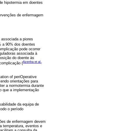
o de hipotermia em doentes
ervenções de enfermagem
á associada a piores
6% a 90% dos doentes
complicação pode ocorrer
eguladoras associada à
posição do doente às
Azenha et al.,
complicação (
ation of periOperative
cendo orientações para
ter a normotermia durante
elo que a implementação
sabilidade da equipa de
todo o período
nções de enfermagem devem
a temperatura, eventos e
acilitam a consulta da