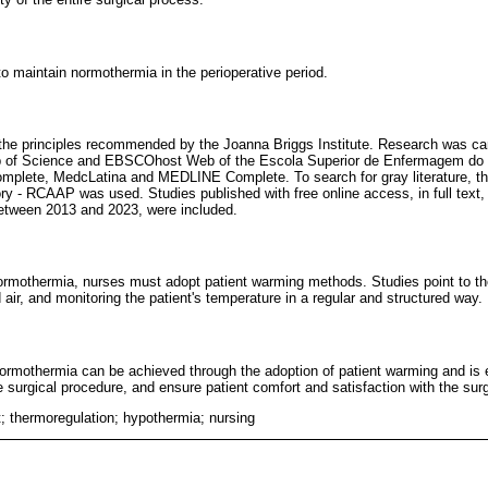
to maintain normothermia in the perioperative period.
e principles recommended by the Joanna Briggs Institute. Research was carri
f Science and EBSCOhost Web of the Escola Superior de Enfermagem do P
plete, MedcLatina and MEDLINE Complete. To search for gray literature, t
ry - RCAAP was used. Studies published with free online access, in full text,
 between 2013 and 2023, were included.
ormothermia, nurses must adopt patient warming methods. Studies point to th
air, and monitoring the patient's temperature in a regular and structured way.
normothermia can be achieved through the adoption of patient warming and is e
 surgical procedure, and ensure patient comfort and satisfaction with the sur
t; thermoregulation; hypothermia; nursing