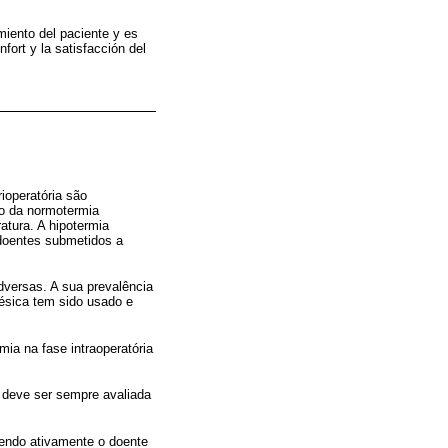
miento del paciente y es
nfort y la satisfacción del
ioperatória são
o da normotermia
atura. A hipotermia
 doentes submetidos a
dversas. A sua prevalência
ésica tem sido usado e
mia na fase intraoperatória
e deve ser sempre avaliada
cendo ativamente o doente