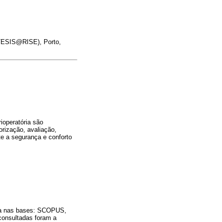
NTESIS@RISE), Porto,
ioperatória são
orização, avaliação,
te a segurança e conforto
isa nas bases: SCOPUS,
onsultadas foram a