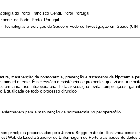
cologia do Porto Francisco Gentil, Porto Portugal
magem do Porto, Porto, Portugal
em Tecnologias e Serviços de Saúde e Rede de Investigação em Saúde (CI
atura, manutenção da normotermia, prevenção e tratamento da hipotermia per
standard of care. É necessária a existência de protocolos que visem a monit
potermia na fase intraoperatória. Esta associação, evita complicações, garan
do à qualidade de todo o processo cirúrgico.
 enfermagem para a manutenção da normotermia no perioperatório.
os princípios preconizados pelo Joanna Briggs Institute. Realizada pesqu
st Web da Escola Superior de Enfermagem do Porto e as bases de dados c