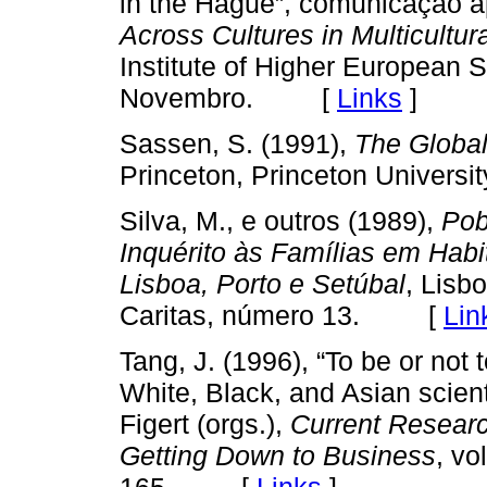
in the Hague”, comunicação 
Across Cultures in Multicultu
Institute of Higher European 
Novembro. [
Links
]
Sassen, S. (1991),
The Global
Princeton, Princeton Unive
Silva, M., e outros (1989),
Pob
Inquérito às Famílias em Hab
Lisboa, Porto e Setúbal
, Lisb
Caritas, número 13. [
Lin
Tang, J. (1996), “To be or no
White, Black, and Asian scien
Figert (orgs.),
Current Researc
Getting Down to Business
, vo