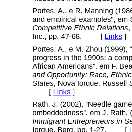
Portes, A., e R. Manning (198
and empirical examples”, em S
Competitive Ethnic Relations
,
Inc., pp. 47-68. [
Links
]
Portes, A., e M. Zhou (1999),
progress in the 1990s: a comp
African Americans”, em F. Bea
and Opportunity: Race, Ethnic
States
, Nova Iorque, Russell
[
Links
]
Rath, J. (2002), “Needle game
embeddedness”, em J. Rath. (
Immigrant Entrepreneurs in S
Iorque, Berg, pp. 1-27. [