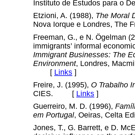
Instituto de Estudos para 
Etzioni, A. (1988),
The Moral 
Nova Iorque e Londres, Th
Freeman, G., e N. Ögelman (20
immigrants’ informal economic 
Immigrant Businesses: The Ec
Environment
, Londres, Macmil
[
Links
]
Freire, J. (1995),
O Trabalho 
CIES. [
Links
]
Guerreiro, M. D. (1996),
Famíl
em Portugal
, Oeiras, Celta
Jones, T., G. Barrett, e D. Mc