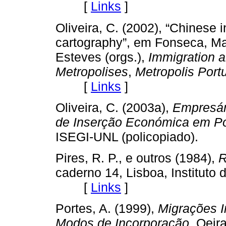
[
Links
]
Oliveira, C. (2002), “Chinese 
cartography”, em Fonseca, Ma
Esteves (orgs.),
Immigration a
Metropolises
,
Metropolis Port
[
Links
]
Oliveira, C. (2003a),
Empresár
de Inserção Económica em Po
ISEGI-UNL (policopiado).
Pires, R. P., e outros (1984),
R
caderno 14, Lisboa, Instituto
[
Links
]
Portes, A. (1999),
Migrações I
Modos de Incorporação
, Oei