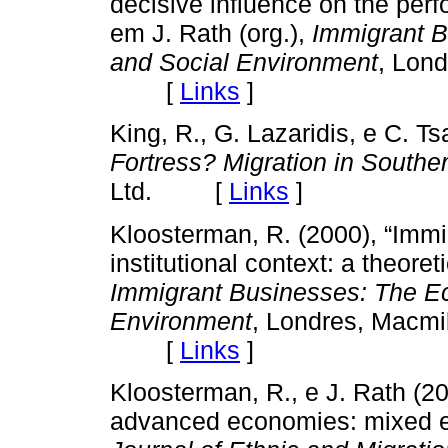
decisive influence on the perf
em J. Rath (org.),
Immigrant B
and Social Environment
, Lond
[
Links
]
King, R., G. Lazaridis, e C. T
Fortress? Migration in Southe
Ltd. [
Links
]
Kloosterman, R. (2000), “Immi
institutional context: a theoret
Immigrant Businesses: The Ec
Environment
, Londres, Macmil
[
Links
]
Kloosterman, R., e J. Rath (2
advanced economies: mixed e