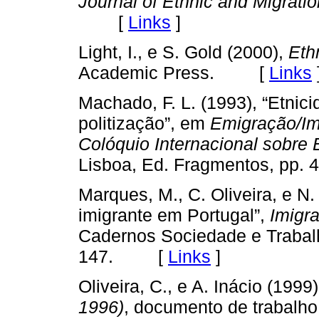
Journal of Ethnic and Migrati
[
Links
]
Light, I., e S. Gold (2000),
Eth
Academic Press. [
Links
Machado, F. L. (1993), “Etnic
politização”, em
Emigração/Im
Colóquio Internacional sobre
Lisboa, Ed. Fragmentos, p
Marques, M., C. Oliveira, e N
imigrante em Portugal”,
Imigr
Cadernos Sociedade e Trabalh
147. [
Links
]
Oliveira, C., e A. Inácio (1999
1996)
, documento de trabalh