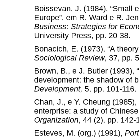
Boissevan, J. (1984), “Small 
Europe”, em R. Ward e R. Jenk
Business: Strategies for Econ
University Press, pp. 20-3
Bonacich, E. (1973), “A theor
Sociological Review
, 37, pp
Brown, B., e J. Butler (1993),
development: the shadow of b
Development,
5, pp. 101-1
Chan, J., e Y. Cheung (1985),
enterprise: a study of Chinese
Organization
, 44 (2), pp. 1
Esteves, M. (org.) (1991),
Por