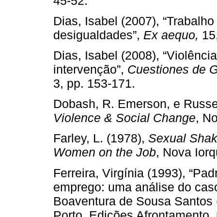
45-52.
Dias, Isabel (2007), “Trabalho
desigualdades”,
Ex aequo,
15
Dias, Isabel (2008), “Violênc
intervenção”,
Cuestiones de Gé
3, pp. 153-171.
Dobash, R. Emerson, e Russe
Violence & Social Change
, N
Farley, L. (1978),
Sexual Shak
Women on the Job
, Nova Iorq
Ferreira, Virgínia (1993), “P
emprego: uma análise do cas
Boaventura de Sousa Santos (
Porto, Edições Afrontamento, 