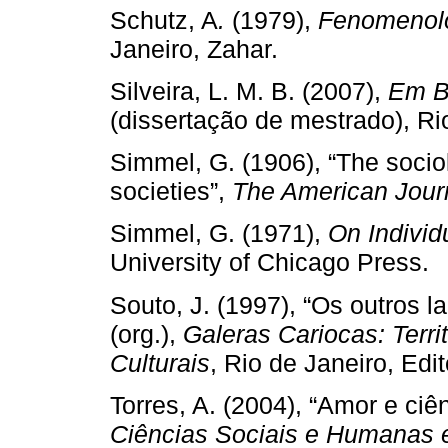
Schutz, A
.
(1979),
Fenomenolo
Janeiro, Zahar.
Silveira, L. M. B. (2007),
Em B
(dissertação de mestrado), 
Simmel, G. (1906), “The socio
societies”,
The American Journ
Simmel, G. (1971),
On Individ
University of Chicago Press.
Souto, J. (1997), “Os outros l
(org.),
Galeras Cariocas: Terri
Culturais
, Rio de Janeiro, Ed
Torres, A. (2004), “Amor e ciê
Ciências Sociais e Humanas 