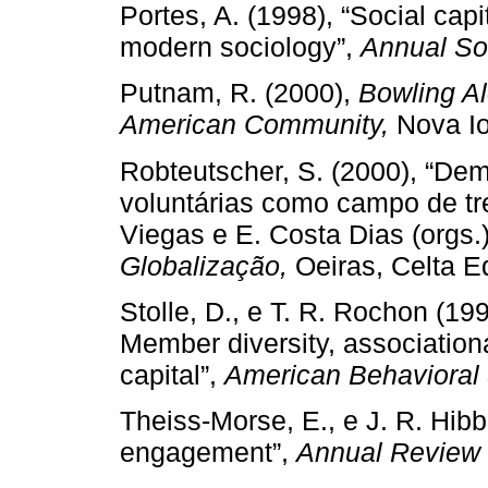
Portes, A. (1998), “Social capit
modern sociology”,
Annual So
Putnam, R. (2000),
Bowling Al
American Community,
Nova Io
Robteutscher, S. (2000), “De
voluntárias como campo de tre
Viegas e E. Costa Dias (orgs.
Globalização,
Oeiras, Celta E
Stolle, D., e T. R. Rochon (199
Member diversity, associationa
capital”,
American Behavioral 
Theiss-Morse, E., e J. R. Hibb
engagement”,
Annual Review o