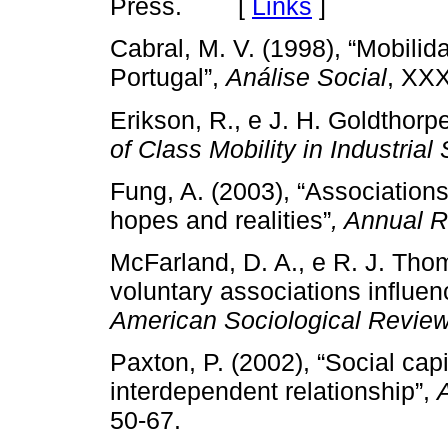
Press. [
Links
]
Cabral, M. V. (1998), “Mobilid
Portugal”,
Análise Social
, XXX
Erikson, R., e J. H. Goldthorp
of Class Mobility in Industrial
Fung, A. (2003), “Association
hopes and realities”
, Annual 
McFarland, D. A., e R. J. Tho
voluntary associations influence
American Sociological Revie
Paxton, P. (2002), “Social ca
interdependent relationship”,
50-67.