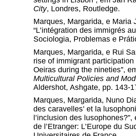
City
, Londres, Routledge.
Marques, Margarida, e Maria 
“L’intégration des immigrés au 
Sociologia, Problemas e Prátic
Marques, Margarida, e Rui Sant
rise of immigrant participatio
Oeiras during the nineties”, em
Multicultural Policies and Mod
Aldershot, Ashgate, pp. 143-1
Marques, Margarida, Nuno Dias
des caravelles’ et la lusophon
l’inclusion des lusophones?”, 
de l’Etranger: L’Europe du Sud
Universitaires de France.