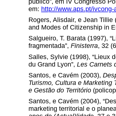
público”, em IV Congresso Po
em:
http://www.aps.pt/ivcong-
Rogers, Alisdair, e Jean Tillie 
and Modes of Citizenship in E
Salgueiro, T. Barata (1997), “
fragmentada”,
Finisterra
, 32 (
Salles, Sylvie (1998), “Lieux 
du Grand Lyon”,
Les Carnets
Santos, e Cavém (2003),
Desp
Turismo, Cultura e Marketing 
e Gestão do Território
(policop
Santos, e Cavém (2004), “Desp
marketing territorial e o plan
anos de (Actual)lidade
, 37 e 3