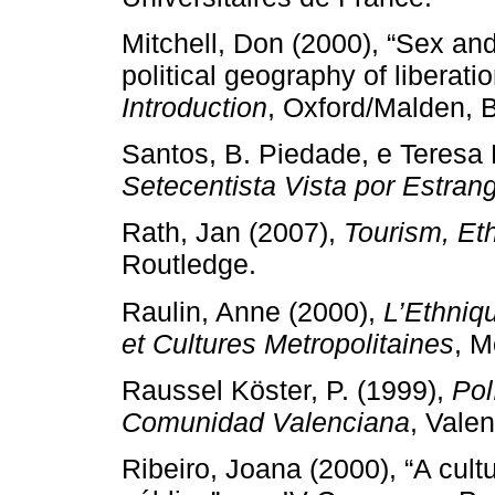
Mitchell, Don (2000), “Sex and 
political geography of liberati
Introduction
, Oxford/Malden, B
Santos, B. Piedade, e Teresa
Setecentista Vista por Estran
Rath, Jan (2007),
Tourism, Eth
Routledge.
Raulin, Anne (2000),
L’Ethniq
et Cultures Metropolitaines
, M
Raussel Köster, P. (1999),
Pol
Comunidad Valenciana
, Valen
Ribeiro, Joana (2000), “A cul