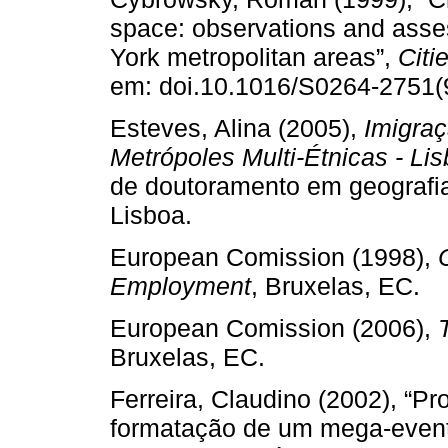
space: observations and ass
York metropolitan areas”,
Citi
em: doi.10.1016/S0264-2751(
Esteves, Alina (2005),
Imigraç
Metrópoles Multi-Étnicas - L
de doutoramento em geografia
Lisboa.
European Comission (1998),
Employment
, Bruxelas, EC.
European Comission (2006),
Bruxelas, EC.
Ferreira, Claudino (2002), “Pr
formatação de um mega-event