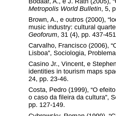
Bodaar, A., e J. Rath (2005), “
Metropolis World Bulletin
, 5, 
Brown, A., e outros (2000), “lo
music industry: cultural quart
Geoforum
, 31 (4), pp. 437-451
Carvalho, Francisco (2006), 
Lisboa”, Sociologia, Problema
Casino Jr., Vincent, e Stephe
identities in tourism maps sp
24, pp. 23-46.
Costa, Pedro (1999), “O efeit
o caso da fileira da cultura”, 
pp. 127-149.
Cybrowsky, Roman (1999), “Ch