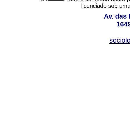
licenciado sob um
Av. das
164
sociol