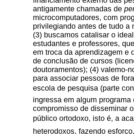
financiamento externo das pe
antigamente chamadas de
pe
microcomputadores, com prog
privilegiando antes de tudo a
(3) buscamos catalisar o idea
estudantes e professores, que
em troca da aprendizagem e d
de conclusão de cursos (licen
doutoramentos); (4) valemo-no
para associar pessoas de for
escola de pesquisa (parte c
ingressa em algum programa da
compromisso de disseminar os
público ortodoxo, isto é, a
heterodoxos, fazendo esfor