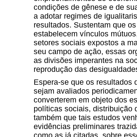
condições de gênese e de suas
a adotar regimes de igualitar
resultados. Sustentam que os 
estabelecem vínculos mútuos,
setores sociais expostos a ma
seu campo de ação, essas org
as divisões imperantes na so
reprodução das desigualdades
Espera-se que os resultados 
sejam avaliados periodicamen
converterem em objeto dos e
políticas sociais, distribuiçã
também que tais estudos venh
evidências preliminares trazid
como as já citadas, sobre es