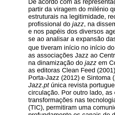
De acordo com as representa
partir da viragem do milénio
estruturais na legitimidade, r
profissional do
jazz
, na disse
e nos papéis dos diversos a
se ao analisar a expansão das
que tiveram início no início do
as associações Jazz ao Centro
na dinamização do
jazz
em Co
as editoras Clean Feed (2001
Porta-Jazz (2012) e Sintoma 
Jazz.pt
única revista portugu
circulação. Por outro lado, a
transformações nas tecnolog
(TIC), permitiram uma comuni
profundamente os canais de d