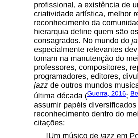
profissional, a existência de 
criatividade artística, melhor
reconhecimento da comunidad
hierarquia define quem são 
consagrados. No mundo do
j
especialmente relevantes devi
tomam na manutenção do meio
professores, compositores, r
programadores, editores, div
jazz
de outros mundos musica
Guerra, 2016
Be
última década (
;
assumir papéis diversificado
reconhecimento dentro do mei
citações:
[Um músico de
jazz
em Por