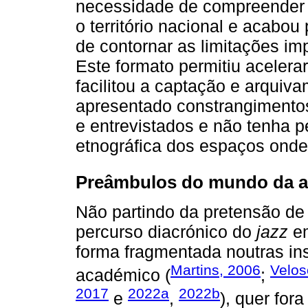
necessidade de compreender 
o território nacional e acabo
de contornar as limitações i
Este formato permitiu acelera
facilitou a captação e arquiv
apresentado constrangimentos
e entrevistados e não tenha 
etnográfica dos espaços ond
Preâmbulos do mundo da a
Não partindo da pretensão de r
percurso diacrónico do
jazz
em
forma fragmentada noutras ins
Martins, 2006
Velos
académico (
;
2017
2022a
2022b
e
,
), quer fora 