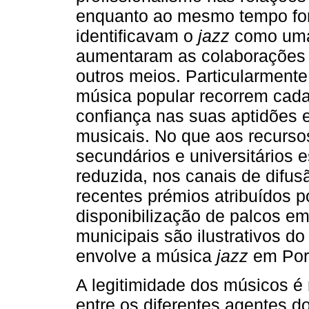
enquanto ao mesmo tempo for
identificavam o
jazz
como uma
aumentaram as colaborações m
outros meios. Particularmente, 
música popular recorrem cad
confiança nas suas aptidões e
musicais. No que aos recurso
secundários e universitários 
reduzida, nos canais de difusã
recentes prémios atribuídos po
disponibilização de palcos em 
municipais são ilustrativos d
envolve a música
jazz
em Port
A legitimidade dos músicos é 
entre os diferentes agentes d