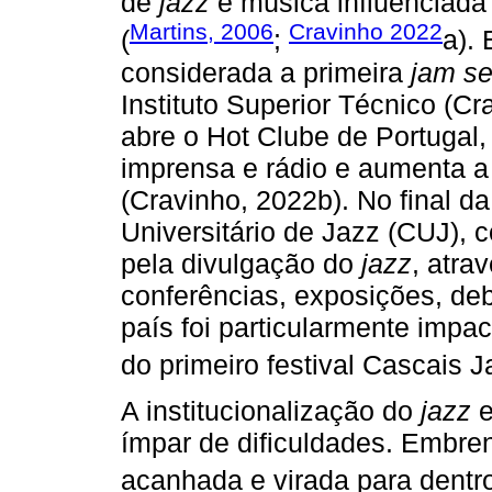
de
jazz
e música influenciada
Martins, 2006
Cravinho 2022
(
;
a).
considerada a primeira
jam se
Instituto Superior Técnico (C
abre o Hot Clube de Portugal
imprensa e rádio e aumenta a 
(Cravinho, 2022b). No final d
Universitário de Jazz (CUJ),
pela divulgação do
jazz
, atra
conferências, exposições, deb
país foi particularmente impa
do primeiro festival Cascais J
A institucionalização do
jazz
e
ímpar de dificuldades. Embren
acanhada e virada para dentro,