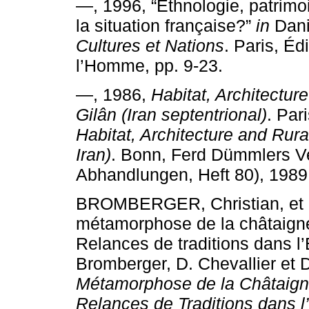
—, 1996, “Ethnologie, patrimoin
la situation française?”
in
Dani
Cultures et Nations
. Paris, É
l’Homme, pp. 9-23.
—, 1986,
Habitat, Architectur
Gilân (Iran septentrional)
. Par
Habitat, Architecture and Rura
Iran)
. Bonn, Ferd Dümmlers V
Abhandlungen, Heft 80), 1989
BROMBERGER, Christian, et De
métamorphose de la châtaigne
Relances de traditions dans 
Bromberger, D. Chevallier et 
Métamorphose de la Châtaign
Relances de Traditions dans 