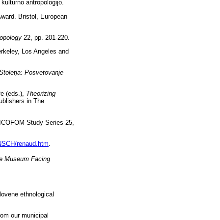
kulturno antropologijo.
ard. Bristol, European
ropology
22, pp. 201-220.
rkeley, Los Angeles and
Stoletja: Posvetovanje
e (eds.),
Theorizing
blishers in The
 ICOFOM Study Series 25,
ENSCH/renaud.htm
.
he Museum Facing
lovene ethnological
from our municipal