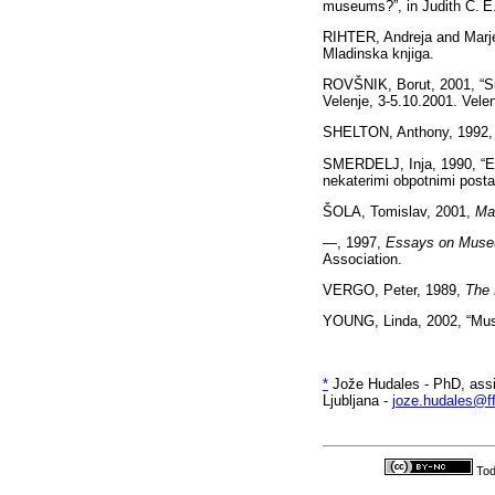
museums?”, in Judith C. E. 
RIHTER, Andreja and Marje
Mladinska knjiga.
ROVŠNIK, Borut, 2001, “Slo
Velenje, 3-5.10.2001. Vele
SHELTON, Anthony, 1992, “
SMERDELJ, Inja, 1990, “Et
nekaterimi obpotnimi posta
ŠOLA, Tomislav, 2001,
Mar
—, 1997,
Essays on Museu
Association.
VERGO, Peter, 1989,
The
YOUNG, Linda, 2002, “Mus
*
Jože Hudales - PhD, assis
Ljubljana -
joze.hudales@ff.
Tod