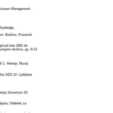
useum Management.
Routledge.
zem
.
Brežice, Posavski
licah leta 1991 do
zejsko društvo, pp. 8-13.
di 1. Velenje, Muzej
ika SED 14. Ljubljana,
jenja Slovencev 20.
bljana, Oddelek za