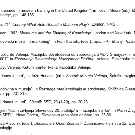
t issues in museum training in the United Kingdom”, in Kevin Moore (ed.),
M
ledge, pp. 148-155.
st
the 21
Century What Role Should a Museum Play?.
London, NMSI.
ean, 1992,
Museums and the Shaping of Knowledge
.
London and New York, 
enski muzeji in marketing”, in Ivan Kastelic (eds.),
Spominki, Muzej, Turi
oplic do Velenja: Muzejska devetdeseta od zborovanja SMD v Šmarjeških Top
2001”, in
Zborovanje Slovenskega Muzejskega Društva
.
Velenje, Slovensko mu
ury
.
Velenje, Kuturni center Ivana Napotnika Velenje.
anes in jutri”, in Jože Hudales (ed.),
Zbornik Muzeja Velenja
, Šaleški razgle
godovina v muzeju”, in
Razmerja med etnologijo in zgodovino,
Knjižnica Glasn
vo, pp. 201-213.
 danes in jutri”,
Glasnik
SED
,
26 (1-29), pp. 20-26.
ekt ‘Način življenja Slovencev 20. stoletja’ in muzejske zbirke”, in
Način Živl
a SED 1. Nova Gorica,, Slovensko etnološko društvo, pp. 25-36.
a Visočnik (eds.),
Dediščina v Očeh Znanosti,
Županičeva knjižnica 12. Lju
pologijo.