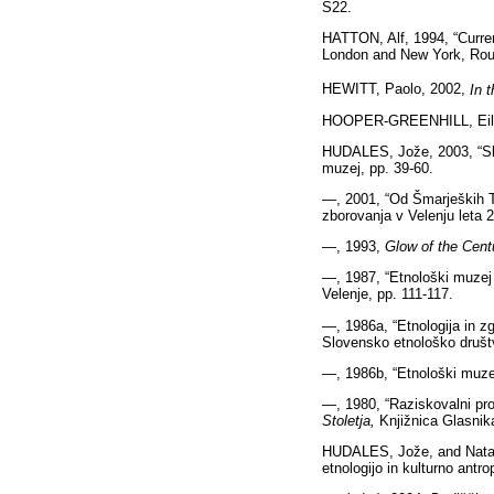
S22.
HATTON, Alf, 1994, “Curren
London and New York, Rout
HEWITT, Paolo, 2002,
In 
HOOPER-GREENHILL, Eil
HUDALES, Jože, 2003, “Slov
muzej, pp. 39-60.
—, 2001, “Od Šmarjeških T
zborovanja v Velenju leta 
—, 1993,
Glow of the Cent
—, 1987, “Etnološki muzej d
Velenje, pp. 111-117.
—, 1986a, “Etnologija in z
Slovensko etnološko društ
—, 1986b, “Etnološki muzej
—, 1980, “Raziskovalni proj
Stoletja,
Knjižnica Glasnik
HUDALES, Jože, and Nataš
etnologijo in kulturno antro