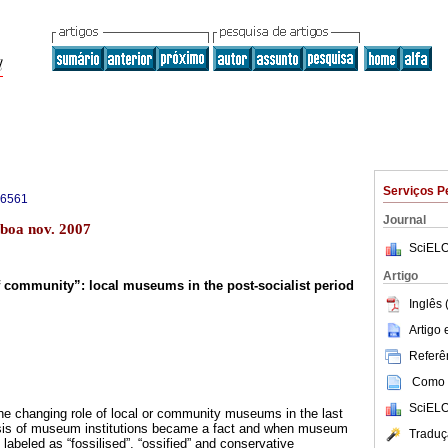
Serviços P
-6561
Journal
sboa nov. 2007
SciELO
Artigo
of community”:
local museums in the post-socialist period
Inglês 
Artigo
Referên
Como c
SciELO
 the changing role of local or community museums in the last
sis of museum institutions became a fact and when museum
Traduç
 labeled as “fossilised”, “ossified” and conservative