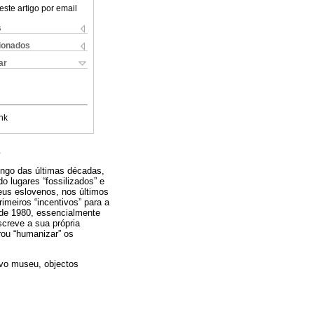
este artigo por email
s
cionados
ar
nk
ongo das últimas décadas,
 lugares “fossilizados” e
us eslovenos, nos últimos
imeiros “incentivos” para a
de 1980, essencialmente
screve a sua própria
rou “humanizar” os
vo museu, objectos