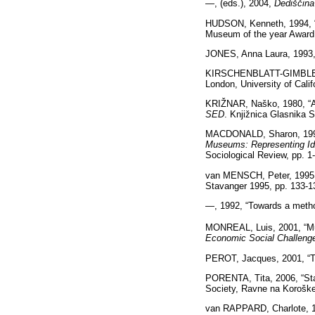
—, (eds.), 2004,
Dediščina
HUDSON, Kenneth, 1994, “
Museum of the year Award,
JONES, Anna Laura, 1993,
KIRSCHENBLATT-GIMBLET
London, University of Calif
KRIŽNAR, Naško, 1980, “Ali
SED
.
Knjižnica Glasnika 
MACDONALD, Sharon, 1996,
Museums: Representing Ide
Sociological Review, pp. 1
van MENSCH, Peter, 1995,
Stavanger 1995, pp. 133-1
—, 1992, “Towards a metho
MONREAL, Luis, 2001, “Mu
Economic Social Challeng
PEROT, Jacques, 2001, “T
PORENTA, Tita, 2006, “Sta
Society, Ravne na Korošk
van RAPPARD, Charlote, 198