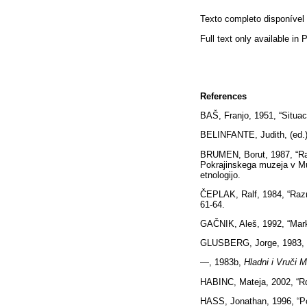
Texto completo disponíve
Full text only available in
References
BAŠ, Franjo, 1951, “Situac
BELINFANTE, Judith, (ed.
BRUMEN, Borut, 1987, “Ra
Pokrajinskega muzeja v Mur
etnologijo.
ČEPLAK, Ralf, 1984, “Razm
61-64.
GAČNIK, Aleš, 1992, “Marke
GLUSBERG, Jorge, 1983,
—, 1983b,
Hladni i Vruči M
HABINC, Mateja, 2002, “Rd
HASS, Jonathan, 1996, “Po