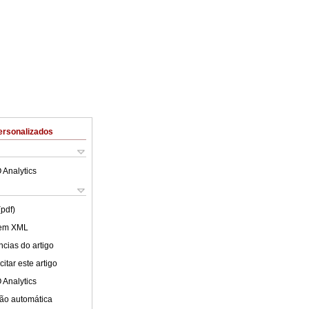
ersonalizados
 Analytics
(pdf)
 em XML
cias do artigo
itar este artigo
 Analytics
ão automática