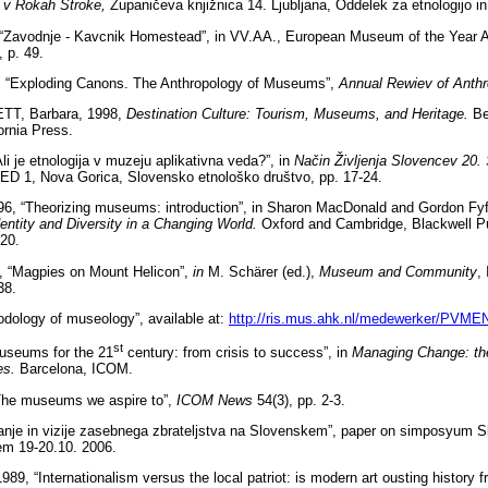
 v Rokah Stroke,
Županičeva knjižnica 14. Ljubljana, Oddelek za etnologijo in 
Zavodnje - Kavcnik Homestead”, in VV.AA., European Museum of the Year Aw
 p. 49.
 “Exploding Canons. The Anthropology of Museums”,
Annual Rewiev of Anth
T, Barbara, 1998,
Destination Culture: Tourism, Museums, and Heritage.
Be
ornia Press.
 je etnologija v muzeju aplikativna veda?”, in
Način Življenja Slovencev 20. 
SED 1, Nova Gorica, Slovensko etnološko društvo, pp. 17-24.
 “Theorizing museums: introduction”, in Sharon MacDonald and Gordon Fyf
ntity and Diversity in a Changing World.
Oxford and Cambridge, Blackwell Pu
-20.
 “Magpies on Mount Helicon”,
in
M. Schärer (ed.),
Museum and Community
,
38.
dology of museology”, available at:
http://ris.mus.ahk.nl/medewerker/PVM
st
seums for the 21
century: from crisis to success”, in
Managing Change: t
es.
Barcelona, ICOM.
he museums we aspire to”,
ICOM
News
54(3), pp. 2-3.
nje in vizije zasebnega zbrateljstva na Slovenskem”, paper on simposyum S
em 19-20.10. 2006.
9, “Internationalism versus the local patriot: is modern art ousting history 