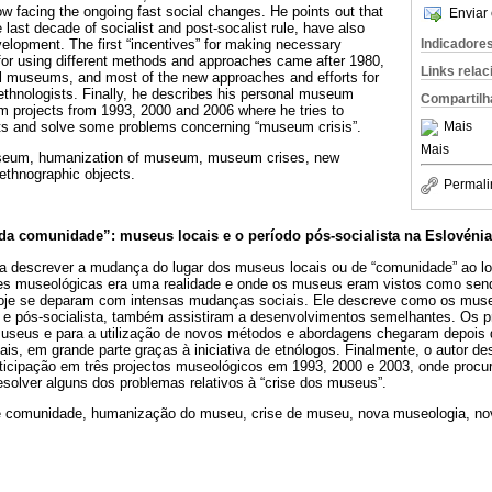
now facing the ongoing fast social changes. He points out that
Enviar 
last decade of socialist and post-socalist rule, have also
lopment. The first “incentives” for making necessary
Indicadore
r using different methods and approaches came after 1980,
Links rela
al museums, and most of the new approaches and efforts for
thnologists. Finally, he describes his personal museum
Compartilh
m projects from 1993, 2000 and 2006 where he tries to
s and solve some problems concerning “museum crisis”.
Mais
Mais
eum, humanization of museum, museum crises, new
thnographic objects.
Permali
a comunidade”: museus locais e o período pós-socialista na Eslovénia
ura descrever a mudança do lugar dos museus locais ou de “comunidade” ao l
ções museológicas era uma realidade e onde os museus eram vistos como sendo
hoje se deparam com intensas mudanças sociais. Ele descreve como os muse
 e pós-socialista, também assistiram a desenvolvimentos semelhantes. Os pr
useus e para a utilização de novos métodos e abordagens chegaram depois 
is, em grande parte graças à iniciativa de etnólogos. Finalmente, o autor de
rticipação em três projectos museológicos em 1993, 2000 e 2003, onde procu
solver alguns dos problemas relativos à “crise dos museus”.
 comunidade, humanização do museu, crise de museu, nova museologia, no