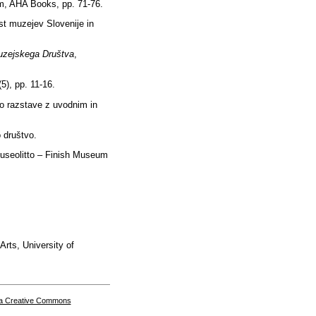
m, AHA Books, pp. 71-76.
st muzejev Slovenije in
uzejskega Društva
,
(5), pp. 11-16.
o razstave z uvodnim in
 društvo.
useolitto – Finish Museum
Arts, University of
a Creative Commons