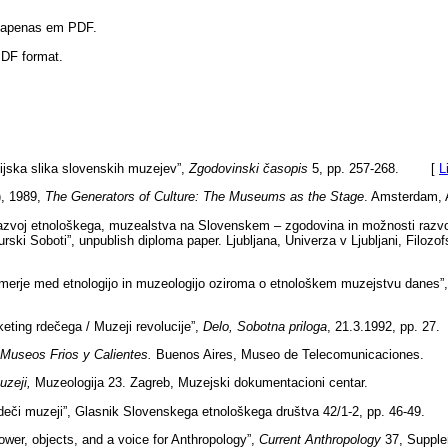
l apenas em PDF.
 PDF format.
ijska slika slovenskih muzejev”,
Zgodovinski časopis
5, pp. 257-268. [
L
), 1989,
The Generators of Culture: The Museums as the Stage
. ­Amsterdam,
zvoj etnološkega, muzealstva na Slovenskem – zgodovina in možnosti razvo
ski Soboti”, unpublish diploma paper. Ljubljana, Univerza v Ljubljani, Filozo
erje med etnologijo in muzeologijo oziroma o etnološkem muzejstvu danes”
ting rdečega / Muzeji revolucije”,
Delo, Sobotna priloga
, 21.3.1992, pp. 27.
Museos Frios y Calientes.
Buenos Aires, Museo de Telecomunicaciones.
uzeji,
Muzeologija 23. Zagreb, Muzejski dokumentacioni centar.
eči muzeji”, Glasnik Slovenskega etnološkega društva 42/1-2, pp. 46-49.
wer, objects, and a voice for Anthropology”,
Current Anthropology
37, Supple