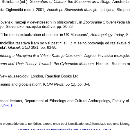
Belinfante (ed.),
Generators of Culture: the Museums as a Stage
. Amsterda
ta Ciglenečki (eds.), 2001,
Vodnik po Slovenskih Muzejih
.
Ljubljana, Skupno
venski muzeji v devetdesetih in obiskovalci”, in
Zborovanje Slovenskega M
nje, Slovensko muzejsko društvo, pp. 20-23.
The recontextualization of culture: in UK Museums”,
Anthropology Today
,
8 
nološka razstava Kam so vsi pastirji šli…: Miselno potovanje od raziskave d
nki’,
Glasnik
SED
30/1, pp. 83-90.
keting u Muzejima ili o Vrlini i Kako je Obznaniti
.
Zagreb, Hrvatsko muzejsko
ms and Their Theory. Towards the Cybernetic Museum
.
Helsinki, Suomen m
 New Musaeology
.
London, Reaction Books Ltd.
eums and globalisation”,
ICOM
News
,
55 (1), pp. 3-4.
tant lecturer, Department of Ethnology and Cultural Anthropology, Faculty of 
uni-lj.si
o o conteúdo deste periódico, exceto onde está identificado, está licenciado sob uma
Licenç