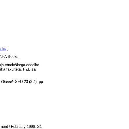
inks
]
 AHA Books.
ja etnološkega oddelka
fska fakulteta, PZE za
,
Glasnik
SED 23 (3-4), pp.
ment / February 1996: S1-