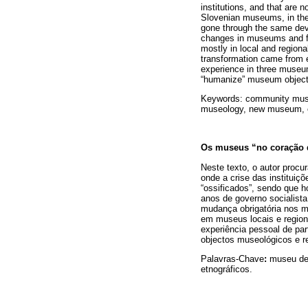
institutions, and that are 
Slovenian museums, in the 
gone through the same deve
changes in museums and fo
mostly in local and region
transformation came from e
experience in three museu
“humanize” museum object
Keywords: community mus
museology, new museum, e
Os museus “no coração d
Neste texto, o autor proc
onde a crise das institui
“ossificados”, sendo que 
anos de governo socialista
mudança obrigatória nos m
em museus locais e regiona
experiência pessoal de pa
objectos museológicos e re
Palavras-Chave
:
museu de
etnográficos.