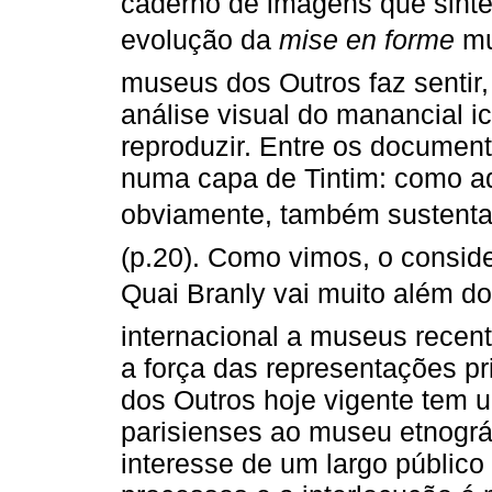
caderno de imagens que sinte
evolução da
mise en forme
mu
museus dos Outros faz sentir,
análise visual do manancial i
reproduzir. Entre os documen
numa capa de Tintim: como ad
obviamente, também sustentad
(p.20). Como vimos, o consid
Quai Branly vai muito além do 
internacional a museus recen
a força das representações pri
dos Outros hoje vigente tem u
parisienses ao museu etnográf
interesse de um largo públic