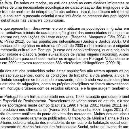
essa falta. De todos os modos, os estudos sobre as comunidades imigrantes r
ltantes de uma necessidade sociológica de caracterização das migrações e d
fruto de análises de interpretação pós-colonial, isto é, que tecem interpreta
o, e analisam o passado colonial e sua influência no presente das populações
detalhadas nas variáveis conjunturais.
dos que apresentam, descrevem e problematizam as populações imigradas em
as tentativas iniciais de caracterização global das comunidades de origem ca
centram nas populações do Leste europeu (Baganha, Marques e Góis 2004), no
6; Pinho 2012), ou nas populações sul-asiáticas (Bastos e Bastos 2001). O 
ividade demográfica no início da década de 2000 (entre brasileiros e originár
imentação cultural em Portugal (o caso dos cabo-verdianos), quer ainda ao 
ionalidade e diáspora (entre sul-asiáticos de várias origens nacionais). Ante
 contribuíram para conhecer melhor os imigrantes em Portugal. Voltando ao a
e em 2009 estavam recenseadas 836 referências bibliográficas (2009: 9).
ria dos estudos produzidos sobre estas populações não retrata apenas as po
es são subjacentes, como as condições de trabalho, a vida afetiva, a vida rel
bito disciplinar se foi abrindo e cruzando; não só cada vez mais disciplina
estudos de migrações, como as próprias disciplinas se foram atravessando
em Portugal cruza-se com os estudos urbanos, e é lá que surgem também o
m Portugal foram férteis sobretudo nos anos 1990, situação que decorre tam
 Especial de Realojamento. Provenientes de várias áreas de estudo, é a soc
de de abordagens neste campo (Baptista 1999; Freitas 2001; Nunes 2011), se 
is produtiva nos últimos anos (Farina 2001; Bandeirinha 2007; Lages 2011). A 
 não favorece análises do ponto de vista dos moradores. Muitos dos estudos
e de doutoramento raramente publicados. O trabalho de Mónica Farina é dis
bano, sobre a relação dos moradores de um bairro de habitação social com
oramento de Marina Antunes em Antropologia Social, sobre os jovens de um 