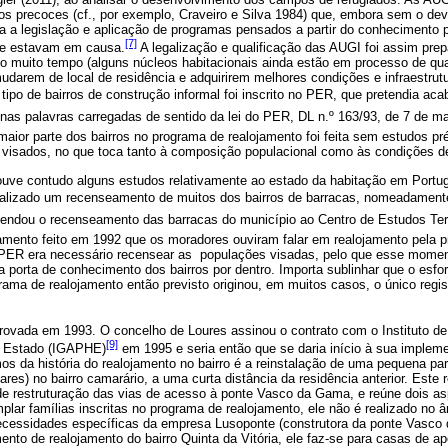
cos precoces (cf., por exemplo, Craveiro e Silva 1984) que, embora sem o de
ara a legislação e aplicação de programas pensados a partir do conhecimento 
[7]
que estavam em causa.
A legalização e qualificação das AUGI foi assim pr
 muito tempo (alguns núcleos habitacionais ainda estão em processo de quali
darem de local de residência e adquirirem melhores condições e infraestrutu
o tipo de bairros de construção informal foi inscrito no PER, que pretendia aca
 (nas palavras carregadas de sentido da lei do PER, DL n.º 163/93, de 7 de ma
 maior parte dos bairros no programa de realojamento foi feita sem estudos p
 visados, no que toca tanto à composição populacional como às condições de
ouve contudo alguns estudos relativamente ao estado da habitação em Portu
ealizado um recenseamento de muitos dos bairros de barracas, nomeadamente
ndou o recenseamento das barracas do município ao Centro de Estudos Terr
amento feito em 1992 que os moradores ouviram falar em realojamento pela pr
o PER era necessário recensear as populações visadas, pelo que esse momen
a porta de conhecimento dos bairros por dentro. Importa sublinhar que o es
grama de realojamento então previsto originou, em muitos casos, o único regi
provada em 1993. O concelho de Loures assinou o contrato com o Instituto d
[9]
o Estado (IGAPHE)
em 1995 e seria então que se daria início à sua implem
s da história do realojamento no bairro é a reinstalação de uma pequena par
res) no bairro camarário, a uma curta distância da residência anterior. Este r
 de restruturação das vias de acesso à ponte Vasco da Gama, e reúne dois as
plar famílias inscritas no programa de realojamento, ele não é realizado no
cessidades específicas da empresa Lusoponte (construtora da ponte Vasco
nto de realojamento do bairro Quinta da Vitória, ele faz-se para casas de ap