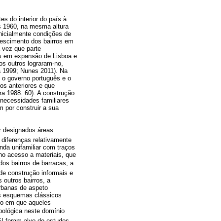
es do interior do país à
os 1960, na mesma altura
nicialmente condições de
rescimento dos bairros em
 vez que parte
os em expansão de Lisboa e
s outros lograram-no,
a 1999; Nunes 2011). Na
 o governo português e o
os anteriores e que
a 1988: 60). A construção
s necessidades familiares
m por construir a sua
r designados áreas
diferenças relativamente
nda unifamiliar com traços
no acesso a materiais, que
 bairros de barracas, a
 de construção informais e
outros bairros, a
urbanas de aspeto
os esquemas clássicos
do em que aqueles
opológica neste domínio
GI foram alvo de estudos