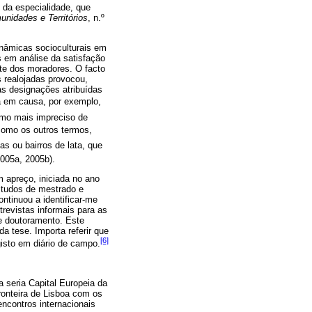
 da especialidade, que
nidades e Territórios
, n.º
inâmicas socioculturais em
s em análise da satisfação
rte dos moradores. O facto
s realojadas provocou,
as designações atribuídas
ta em causa, por exemplo,
ermo mais impreciso de
 como os outros termos,
 ou bairros de lata, que
2005a, 2005b).
m apreço, iniciada no ano
studos de mestrado e
ntinuou a identificar-me
revistas informais para as
e doutoramento. Este
a tese. Importa referir que
[6]
gisto em diário de campo.
a seria Capital Europeia da
fronteira de Lisboa com os
encontros internacionais