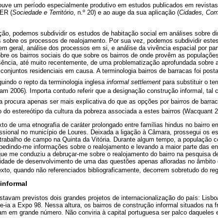
uve um período especialmente produtivo em estudos publicados em revistas
PER (
Sociedade e Território
, n.º 20) e ao auge da sua aplicação (
Cidades, Comu
ão, podemos subdividir os estudos de habitação social em análises sobre d
s sobre os processos de realojamento. Por sua vez, podemos subdividir este
l em geral, análise dos processos em si, e análise da vivência espacial por pa
bre os bairros sociais do que sobre os bairros de onde provêm as populaçõe
usência, até muito recentemente, de uma problematização aprofundada sobre 
 conjuntos residenciais em causa. A terminologia bairros de barracas foi pos
uindo o repto da terminologia inglesa
informal settlement
para substituir o t
am 2006)
.
Importa contudo referir que a designação construção informal, tal
la procura apenas ser mais explicativa do que as opções por bairros de barracas
 do estereótipo da cultura da pobreza associada a estes bairros (Wacquant 
xto de uma etnografia de caráter prolongado entre famílias hindus no bairro e
ssional no município de Loures. Deixada a ligação à Câmara, prossegui os e
rabalho de campo na Quinta da Vitória. Durante algum tempo, a população co
edindo-me informações sobre o realojamento e levando a maior parte das ent
que me conduziu a debruçar-me sobre o realojamento do bairro na pesquisa d
lidade de desenvolvimento de uma das questões apenas afloradas no âmbito d
xto, quando não referenciados bibliograficamente, decorrem sobretudo do re
informal
stavam previstos dois grandes projetos de internacionalização do país: Lisbo
e-ia a Expo 98. Nessa altura, os bairros de construção informal situados na 
iam em grande número. Não conviria à capital portuguesa ser palco daqueles 