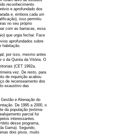
vido reconhecimento
prévio e aprofundado dos
eparada e, embora cada um
ficação), isso permitiu
ras no seu próprio
bar com as barracas, essa
io) que urgia fechar. Face
révios aprofundados sobre
 habi­tação.
gal; por isso, mesmo antes
 o da Quinta da Vitória. O
itoriais (CET 1992a,
imeira vez. De resto, para
to de inquirição acabou
forço de recenseamento dos
sto exaustivo das
e Gestão e Alienação do
entação. De 1995 a 2000, o
te da população (estima-
ealojamento parcial foi
petos interessantes.
 âmbito desse programa,
 da Gama). Segundo,
enas dois pisos, muito