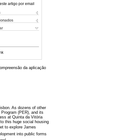
este artigo por email
s
cionados
ar
nk
 compreensão da aplicação
Lisbon. As dozens of other
g Program (PER), and its
ess at Quinta da Vitória
to this huge social housing
yet to explore James
elopment into public forms