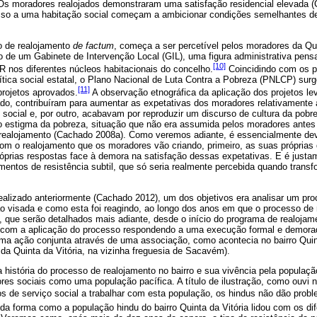
. Os moradores realojados demonstraram uma satisfação residencial elevada 
so a uma habitação social começam a ambicionar condições semelhantes d
 de realojamento
de factum
, começa a ser percetível pelos moradores da Qui
o de um Gabinete de Intervenção Local (GIL), uma figura administrativa pens
[10]
 nos diferentes núcleos ­habitacionais do concelho.
Coincidindo com os p
tica social estatal, o Plano Nacional de Luta Contra a Pobreza (PNLCP) surg
[11]
projetos aprovados.
A observação etnográfica da aplicação dos projetos le
lado, contribuíram para aumentar as expetativas dos moradores relativamente 
 social e, por outro, acabavam por reproduzir um discurso de cultura da pob
o estigma da pobreza, situação que não era assumida pelos moradores antes 
 realojamento (Cachado 2008a). Como veremos adiante, é essencialmente de
om o realojamento que os moradores vão criando, primeiro, as suas próprias
róprias respostas face à demora na satisfação dessas expetativas. E é justa
mentos de resistência subtil, que só seria realmente percebida quando trans
ealizado anteriormente (Cachado 2012), um dos objetivos era analisar um pr
ão visada e como esta foi reagindo, ao longo dos anos em que o processo de
, que serão detalhados mais adiante, desde o início do programa de realojam
m com a aplicação do processo respondendo a uma execução formal e demorad
m uma ação conjunta através de uma associação, como acontecia no bairro Qu
da Quinta da Vitória, na vizinha freguesia de Sacavém).
história do processo de realojamento no bairro e sua vivência pela população
ores sociais como uma população pacífica. A título de ilustração, como ouvi n
s de serviço social a trabalhar com esta população, os hindus não dão prob
a da forma como a população hindu do bairro Quinta da Vitória lidou com os 