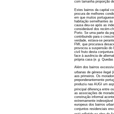
com tamanha proporção de b
Estes bairros da capital c
procura de melhores condiç
em que muitos portugueses
habitação semelhantes às 
causa deu-se após as inde
considerável dos recém-ch
Porto. Se uma parte da po
contribuindo para o cresc
verdade, estava-se perant
FMI, que procurava desace
provocou a suspensão do l
civil fruto desta conjuntur
face à ausência de alterna
própria casa (
e. g.
Quedas 
Além dos bairros excessiv
urbanas de génese ilegal (
aos primeiros. Os morador
preponderantemente portug
produziu nas AUGI um asp
principal diferença entre 
as associações de morador
construção informal aconte
extremamente indesejável 
europeus dos bairros urba
conjuntos residenciais enc
está refletido na obra de 