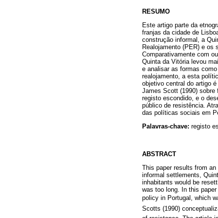
RESUMO
Este artigo parte da etnog
franjas da cidade de Lisbo
construção informal, a Quin
Realojamento (PER) e os s
Comparativamente com outr
Quinta da Vitória levou ma
e analisar as formas como
realojamento, a esta polít
objetivo central do artigo
James Scott (1990) sobre f
registo escondido, e o de
público de resistência. At
das políticas sociais em P
Palavras-chave:
registo es
ABSTRACT
This paper results from an
informal settlements, Quin
inhabitants would be reset
was too long. In this pape
policy in Portugal, which w
Scotts (1990) conceptualiz