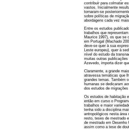
contribuir para colmatar 
vastos. Inicialmente resu
tornaram-se posteriormente 
sobre políticas de migraçã
abordagens cada vez mais 
Entre os estudos publica
trabalhos que representam 
Maurice 1997), os que se 
em ­Portugal (Machado 200
deve-se quer à sua express
Leste europeu), quer à sed
nível do estudo da transnac
muitas outras publicações
Azevedo, importa dizer qu
Claramente, a grande maio
atravessa temáticas que lh
grandes temas. Também o âm
humanas se dedicaram aos 
dos estudos de migrações 
Os estudos de habitação e
então em curso o Programa
trabalhos e maior varieda
tenha sido a disciplina ma
antropológicos nesta área
resto, teses de mestrado 
de mestrado em Desenho Ur
assim como a tese de dout