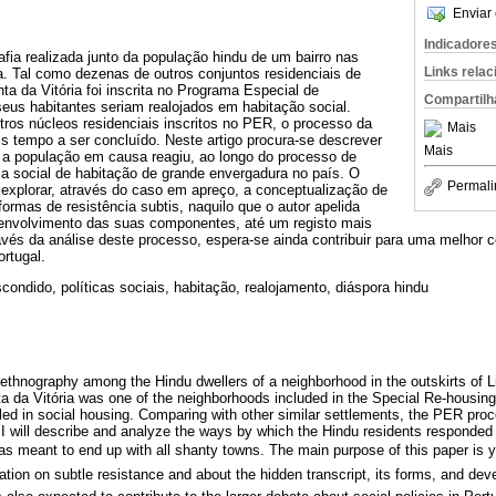
Enviar 
Indicadore
rafia realizada junto da população hindu de um bairro nas
Links rela
a. Tal como dezenas de outros conjuntos residenciais de
ta da Vitória foi inscrita no Programa Especial de
Compartilh
eus habitantes seriam realojados em habitação social.
os núcleos residenciais inscritos no PER, o processo da
Mais
is tempo a ser concluído. Neste artigo procura-se descrever
Mais
 a população em causa reagiu, ao longo do processo de
ica social de habitação de grande envergadura no país. O
Permali
 é explorar, através do caso em apreço, a conceptualização de
ormas de resistência subtis, naquilo que o autor apelida
senvolvimento das suas componentes, até um registo mais
ravés da análise deste processo, espera-se ainda contribuir para uma melhor
ortugal.
condido, políticas sociais, habitação, realojamento, diáspora hindu
 ethnography among the Hindu dwellers of a neighborhood in the outskirts of 
ta da Vitória was one of the neighborhoods included in the Special Re-housin
tled in social housing. Comparing with other similar settlements, the PER proc
r I will describe and analyze the ways by which the Hindu residents responded 
as meant to end up with all shanty towns. The main purpose of this paper is 
ation on subtle resistance and about the hidden transcript, its forms, and dev