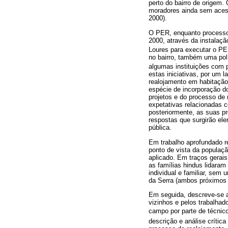
perto do bairro de origem
moradores ainda sem aces
2000).
O PER, enquanto processo
2000, através da instalaçã
Loures para executar o PER
no bairro, também uma polí
algumas instituições com 
estas iniciativas, por um 
realojamento em habitação
espécie de incorporação d
projetos e do processo de
expetativas relacionadas c
posteriormente, as suas p
respostas que surgirão ele
pública.
Em trabalho aprofundado r
ponto de vista da populaç
aplicado. Em traços gerais
as famílias hindus lidara
individual e familiar, se
da Serra (ambos próximos 
Em seguida, descreve-se a 
vizinhos e pelos trabalhad
campo por parte de técnico
descrição e análise crític