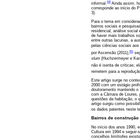
[4]
informal.
Ainda assim, ho
corresponde ao início do 
3).
Para o tema em consideraç
bairros sociais e pesquisa
residencial, análise socia
de haver mais trabalhos so
entre outras lacunas, a a
pelas ciências sociais aos
[5]
por Ascensão (2011),
seg
slum
(Huchzermeyer e Kar
não é isenta de críticas; e
remetem para a reprodução
Este artigo surge no conte
2000 com um estágio profi
doutoramento mantendo o t
com a Câmara de Loures, p
questões da habitação, o 
artigo surgiu como possibi
os dados patentes neste te
Bairros de construção 
No início dos anos 1990, e
Cultura em 1994 e seguir-s
concelhos limítrofes exist