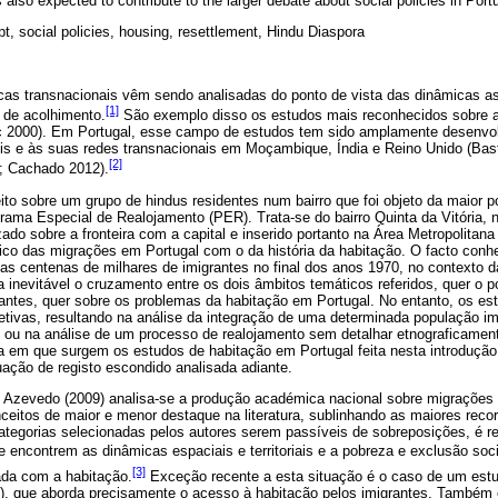
s also expected to contribute to the larger debate about social policies in Port
pt, social policies, housing, resettlement, Hindu Diaspora
cas transnacionais vêm sendo analisadas do ponto de vista das dinâmicas as
[1]
 de acolhimento.
São exemplo disso os estudos mais reconhecidos sobre 
c 2000). Em Portugal, esse campo de estudos tem sido amplamente desenvol
atis e às suas redes transnacionais em Moçambique, Índia e Reino Unido (Ba
[2]
; Cachado 2012).
eito sobre um grupo de hindus residentes num bairro que foi objeto da maior p
grama Especial de Realojamento (PER). Trata-se do bairro Quinta da Vitória,
zado sobre a fronteira com a capital e inserido portanto na Área Metropolitan
tico das migrações em Portugal com o da história da habitação. O facto con
as centenas de milhares de imigrantes no final dos anos 1970, no contexto 
a inevitável o cruzamento entre os dois âmbitos temáticos referidos, quer o po
antes, quer sobre os problemas da habitação em Portugal. No entanto, os es
etivas, resultando na análise da integração de uma determinada população i
, ou na análise de um processo de realojamento sem detalhar etnograficamen
a em que surgem os estudos de habitação em Portugal feita nesta introdução
uação de registo escondido analisada adiante.
zevedo (2009) analisa-se a produção académica nacional sobre migrações e
eitos de maior e menor destaque na literatura, sublinhando as maiores reco
ategorias selecionadas pelos autores serem passíveis de sobreposições, é re
ncontrem as dinâmicas espaciais e territoriais e a pobreza e exclusão soci
[3]
ada com a habitação.
Exceção recente a esta situação é o caso de um est
), que aborda precisamente o acesso à habitação pelos imigrantes. Também e