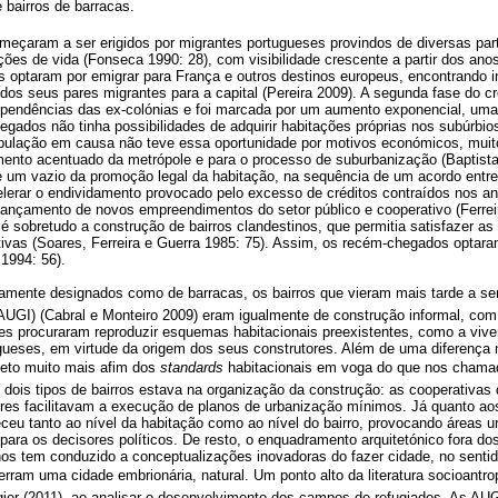
airros de barracas.
omeçaram a ser erigidos por migrantes portugueses provindos de diversas part
ões de vida (Fonseca 1990: 28), com visibilidade crescente a partir dos an
 optaram por emigrar para França e outros destinos europeus, encontrando i
dos seus pares migrantes para a capital (Pereira 2009). A segunda fase do c
pendências das ex-colónias e foi marcada por um aumento exponencial, uma
egados não tinha possibilidades de adquirir habitações próprias nos subúrbi
pulação em causa não teve essa oportunidade por motivos económicos, muito
imento acentuado da metrópole e para o processo de suburbanização (Baptist
e um vazio da promoção legal da habitação, na sequência de um acordo entre
lerar o endividamento provocado pelo excesso de créditos contraídos nos an
ançamento de novos empreendimentos do setor público e cooperativo (Ferreir
a é sobretudo a construção de bairros clandestinos, que permitia satisfazer a
tivas (Soares, Ferreira e Guerra 1985: 75). Assim, os recém-chegados optara
1994: 56).
amente designados como de barracas, os bairros que vieram mais tarde a se
AUGI) (Cabral e Monteiro 2009)
eram igualmente de construção informal, com 
es procuraram reproduzir esquemas habitacionais preexistentes, como a vive
ueses, em virtude da origem dos seus construtores. Além de uma diferença 
eto muito mais afim dos
standards
habitacionais em voga do que nos chamados
os dois tipos de bairros estava na organização da construção: as cooperativas
es facilitavam a execução de planos de urbanização mínimos. Já quanto aos 
ceu tanto ao nível da habitação como ao nível do bairro, provocando áreas 
para os decisores políticos. De resto, o enquadramento arquitetónico fora d
nos tem conduzido a conceptualizações inovadoras do fazer cidade, no senti
erram uma cidade embrionária, natural. Um ponto alto da literatura socioantr
Agier (2011), ao analisar o desenvolvimento dos campos de refugiados. As AU