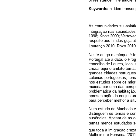
of resistance. The article i
Keywords:
hidden transcri
As comunidades sul-asiáti
integração nas sociedades
1998; Knott 2000; Vertove
respeito aos hindus-gujar
Lourenço 2010; Roxo 2010
Neste artigo o enfoque é f
Portugal até à data, o Pro
concelho de Loures, locali
cruzar aqui o âmbito temá
grandes cidades portugues
colónias portuguesas, torn
nos estudos sobre os migr
maioria por uma das persp
problemática da habitação
apresentação da conjuntur
para perceber melhor a sit
Num estudo de Machado e A
distinguem os temas e conc
ausências. Apesar de as c
temas menos estudados se e
que toca à imigração cruz
Malheiros e Fonseca (2011