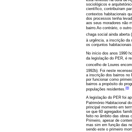
sociológicos e arquitetóni
científico, contribuíram p
contextos habitacionais 
dos processos tenha levado
aos seus moradores não mu
bairro.Ao contrário, o outr
chaga social ainda aberta
à urgência, a inscrição da
os conjuntos habitacionais
No início dos anos 1990 h
da legislação do PER, é r
concelho de Loures encome
1992b). Foi neste recense
a inscrição dos bairros n
por funcionar como primeir
bairros a propósito do pro
[8]
populações residentes.
A legislação do PER foi a
Património Habitacional d
principal momento em termo
se que 60 agregados familia
feito no âmbito das obras
Primeiro, apesar de contem
mas sim em função das ne
sendo este o primeiro mome