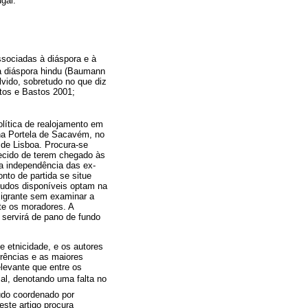
ugal.
sociadas à diáspora e à
a diáspora hindu (Baumann
vido, sobretudo no que diz
stos e Bastos 2001;
olítica de realojamento em
 na Portela de Sacavém, no
a de Lisboa. Procura-se
hecido de terem chegado às
da independência das ex-
nto de partida se situe
tudos disponíveis optam na
migrante sem examinar a
te os moradores. A
 servirá de pano de fundo
 etnicidade, e os autores
rrências e as maiores
levante que entre os
al, denotando uma falta no
udo coordenado por
ste artigo procura