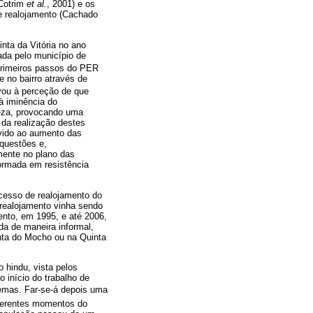
(Cotrim
et al.
, 2001) e os
e realojamento (Cachado
nta da Vitória no ano
ada pelo município de
rimeiros passos do PER
e no bairro através de
vou à perceção de que
à iminência do
reza, provocando uma
da realização destes
vido ao aumento das
 questões e,
mente no plano das
formada em resistência
ocesso de realojamento do
 realojamento vinha sendo
ento, em 1995, e até 2006,
a de maneira informal,
inta do Mocho ou na Quinta
 hindu, vista pelos
o início do trabalho de
lemas. Far-se-á depois uma
diferentes momentos do