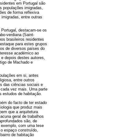
esidentes em Portugal são
as populações imigradas,
ções de forma reflexiva
 imigradas, entre outras
 Portugal, destacam-se os
bo-verdiana (Saint-
s brasileiros residentes
destaque para estes grupos
ios de diversos países do
interesse académico ao
s e depois destes autores,
rtigo de Machado e
pulações em si, antes
igiosa, entre outros
s das ciências sociais e
 cada vez mais. Uma parte
s estudos de habitação.
bém do facto de ter estado
iologia que produz mais
bem que a arquitetura
lacuna geral de trabalhos
 aprofundados são, de
so exemplo, com uma tese
 o espaço construído,
bairro de habitação