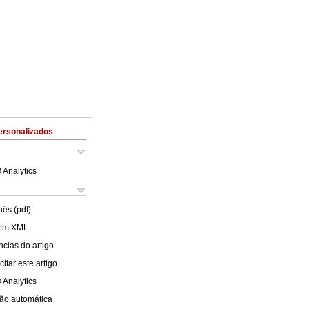
ersonalizados
 Analytics
uês (pdf)
 em XML
cias do artigo
itar este artigo
 Analytics
ão automática