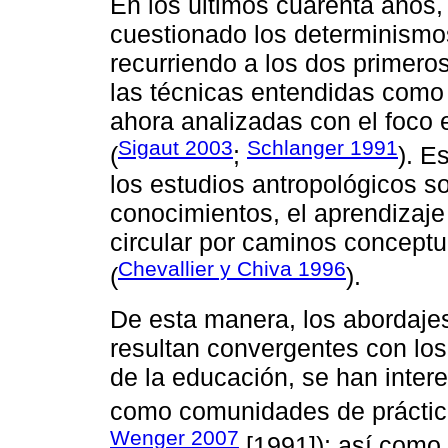
En los últimos cuarenta años, 
cuestionado los determinismos 
recurriendo a los dos primero
las técnicas entendidas como 
ahora analizadas con el foco e
Sigaut 2003
Schlanger 1991
(
;
). E
los estudios antropológicos s
conocimientos, el aprendizaje
circular por caminos conceptu
Chevallier y Chiva 1996
(
).
De esta manera, los abordajes
resultan convergentes con los
de la educación, se han intere
como comunidades de práctica
Wenger 2007
[1991]); así como