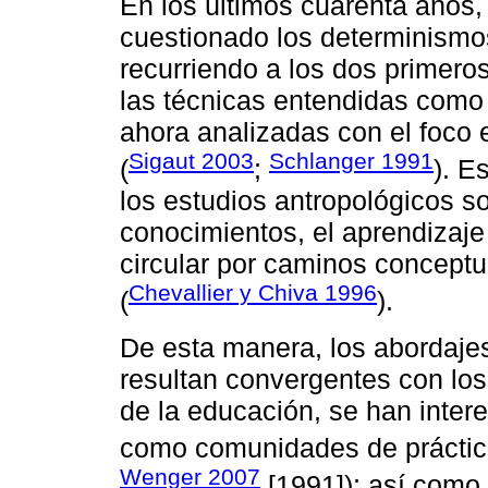
En los últimos cuarenta años, 
cuestionado los determinismos 
recurriendo a los dos primero
las técnicas entendidas como 
ahora analizadas con el foco e
Sigaut 2003
Schlanger 1991
(
;
). E
los estudios antropológicos s
conocimientos, el aprendizaje
circular por caminos conceptu
Chevallier y Chiva 1996
(
).
De esta manera, los abordajes
resultan convergentes con los
de la educación, se han intere
como comunidades de práctica
Wenger 2007
[1991]); así como