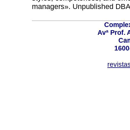
managers». Unpublished DBA 
Comple
Avª Prof. 
Ca
1600
revista