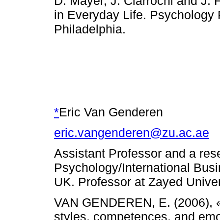
D. Mayer, J. Ciarrochi and J. 
in Everyday Life. Psychology 
Philadelphia.
*
Eric Van Genderen
eric.vangenderen@zu.ac.ae
Assistant Professor and a res
Psychology/International Bus
UK. Professor at Zayed Unive
VAN GENDEREN, E. (2006), «An
styles, competences, and emot