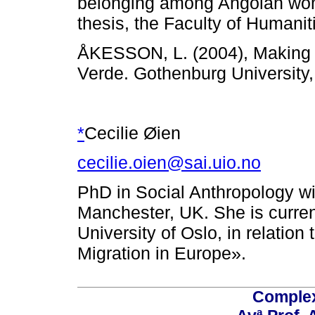
belonging among Angolan wom
thesis, the Faculty of Humanit
ÅKESSON, L. (2004), Making a
Verde. Gothenburg University,
*
Cecilie Øien
cecilie.oien@sai.uio.no
PhD in Social Anthropology wi
Manchester, UK. She is curren
University of Oslo, in relation 
Migration in Europe».
Comple