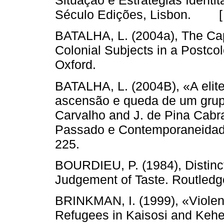
Situação e Estratégias Identit
Século Edições, Lisbon. 
BATALHA, L. (2004a), The Cap
Colonial Subjects in a Postco
Oxford.
BATALHA, L. (2004B), «A elit
ascensão e queda de um grupo 
Carvalho and J. de Pina Cabral
Passado e Contemporaneidade 
225.
BOURDIEU, P. (1984), Distincti
Judgement of Taste. Routledg
BRINKMAN, I. (1999), «Violen
Refugees in Kaisosi and Kehe