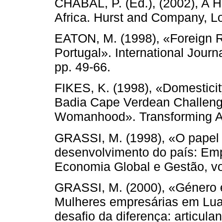
CHABAL, P. (Ed.), (2002), A H
Africa. Hurst and Company, L
EATON, M. (1998), «Foreign Re
Portugal». International Journal
pp. 49-66.
FIKES, K. (1998), «Domesticit
Badia Cape Verdean Challenge
Womanhood». Transforming Ant
GRASSI, M. (1998), «O papel
desenvolvimento do país: Em
Economia Global e Gestão, vol
GRASSI, M. (2000), «Género 
Mulheres empresárias em Lu
desafio da diferença: articula