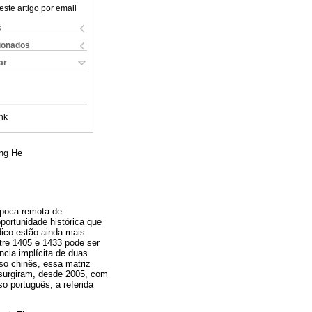
este artigo por email
s
cionados
ar
nk
eng He
época remota de
portunidade histórica que
dico estão ainda mais
ntre 1405 e 1433 pode ser
ncia implícita de duas
o chinês, essa matriz
 surgiram, desde 2005, com
o português, a referida