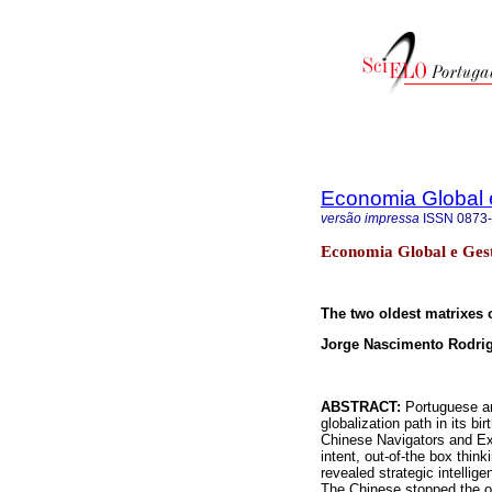
Economia Global 
versão impressa
ISSN
0873
Economia Global e Gest
The two oldest matrixes 
Jorge Nascimento Rodri
ABSTRACT:
Portuguese and
globalization path in its b
Chinese Navigators and Exp
intent, out-of-the box thin
revealed strategic intellig
The Chinese stopped the o