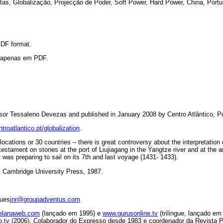
as, Globalização, Projecção de Poder, Soft Power, Hard Power, China, Portu
 PDF format.
l apenas em PDF.
sor Tessaleno Devezas and published in January 2008 by Centro Atlântico, Po
troatlantico.pt/globalization
.
 locations or 30 countries – there is great controversy about the interpretation
estament on stones at the port of Liujiagang in the Yangtze river and at the 
t was preparing to sail on its 7th and last voyage (1431- 1433).
, Cambridge University Press, 1987.
gues
jnr@groupadventus.com
elanaweb.com
(lançado em 1995) e
www.gurusonline.tv
(trilingue, lançado em
o.tv
(2006). Colaborador do Expresso desde 1983 e coordenador da Revista Po