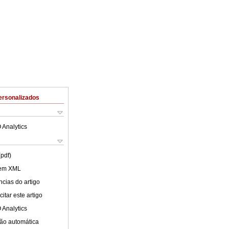
ersonalizados
 Analytics
(pdf)
 em XML
cias do artigo
itar este artigo
 Analytics
ão automática