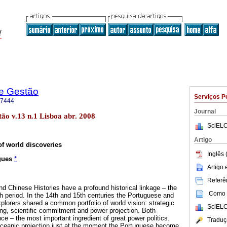
e Gestão
Serviços P
-7444
Journal
ão v.13 n.1 Lisboa abr. 2008
SciELO
Artigo
of world discoveries
Inglês 
gues
*
Artigo
Referên
 Chinese Histories have a profound historical linkage – the
Como c
irth period. In the 14th and 15th centuries the Portuguese and
lorers shared a common portfolio of world vision: strategic
SciELO
king, scientific commitment and power projection. Both
ence – the most important ingredient of great power politics.
Traduç
ceanic projection just at the moment the Portuguese become