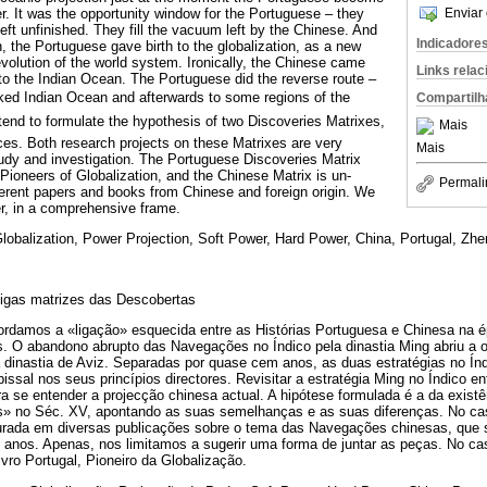
r. It was the opportunity window for the Portuguese – they
Enviar 
eft unfinished. They fill the vacuum left by the Chinese. And
Indicadore
, the Portuguese gave birth to the globalization, as a new
 evolution of the world system. Ironically, the Chinese came
Links rela
o the Indian Ocean. The Portuguese did the reverse route –
ocked Indian Ocean and afterwards to some regions of the
Compartilh
ntend to formulate the hypothesis of two Discoveries Matrixes,
Mais
ences. Both research projects on these Matrixes are very
Mais
udy and investigation. The Portuguese Discoveries Matrix
Pioneers of Globalization, and the Chinese Matrix is un-
Permali
fferent papers and books from Chinese and foreign origin. We
er, in a comprehensive frame.
lobalization, Power Projection, Soft Power, Hard Power, China, Portugal, Zh
igas matrizes das Descobertas
ordamos a «ligação» esquecida entre as Histórias Portuguesa e Chinesa na 
. O abandono abrupto das Navegações no Índico pela dinastia Ming abriu a o
la dinastia de Aviz. Separadas por quase cem anos, as duas estratégias no Ín
bissal nos seus princípios directores. Revisitar a estratégia Ming no Índico e
a se entender a projecção chinesa actual. A hipótese formulada é a da existê
» no Séc. XV, apontando as suas semelhanças e as suas diferenças. No cas
turada em diversas publicações sobre o tema das Navegações chinesas, que
 anos. Apenas, nos limitamos a sugerir uma forma de juntar as peças. No cas
ivro Portugal, Pioneiro da Globalização.