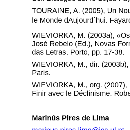
TOURAINE, A. (2005), Un No
le Monde dAujourd´hui. Fayard
WIEVIORKA, M. (2003a), «Os 
José Rebelo (Ed.), Novas Fo
das Letras, Porto, pp. 17-38.
WIEVIORKA, M., dir. (2003b), 
Paris.
WIEVIORKA, M., org. (2007), 
Finir avec le Déclinisme. Rober
Marinús Pires de Lima
marinus.pires.lima@ics.ul.pt