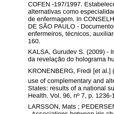
COFEN -197/1997. Estabelece
alternativas como especialidad
de enfermagem. In CONS
DE SÃO PAULO - Documentos
enfermeiros, técnicos, auxili
160.
KALSA, Gurudev S. (2009) - Iri
da revelação do holograma h
KRONENBERG, Fredi [et al.] (
use of complementary and alte
States: results of a national 
Health. Vol. 96, nº 7, p. 1236-
LARSSON, Mats ; PEDERSEN, 
- Associations between iris cha