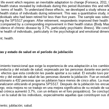
l life event which requires an inevitable adaptation to change (Fonseca, 2011;
ealth status revealed by individuals during this period illustrates this and refl
 terms of health. To understand these effects, we developed a study whose a
health status of individuals during retirement. This was a quantitative study, 
dividuals who had been retired for less than five years. The sample was sel
ng the SPSS17 program. After retirement, respondents improved their health 
companied by a corresponding improvement in their health status (Body Mas
idence of chronic disease by 3.7%, particularly psychiatric illness). We conc
the health of individuals, particularly in the psychological and emotional dimen
nt; health.
as y estado de salud en el período de jubilación
cimiento transicional que exige la experiencia de una adaptación a los cambi
conducta y del estado de salud, expresado por las personas durante ese períod
 efectos que esta condición les puede aportar a su salud. El estudio tuvo por 
to y del estado de salud de las personas durante la jubilación. Fue un estudio
estionario a 432 personas que se jubilaron hace menos de cinco años. La mu
analizaron utilizando el programa SPSS17. Después de la jubilación los encu
rgo, esta mejora no se tradujo en una mejora significativa de su estado de s
crónica aumentó 3,7%, con un énfasis en el foro psiquiátrico). Se concluyó 
as en la salud de los individuos, especialmente aquellas que constituyen sus
iento; jubilación; salud.