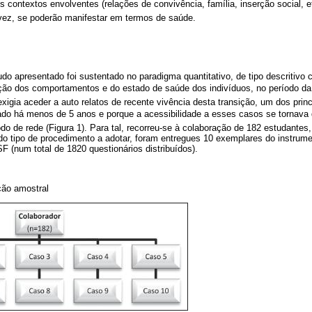
 contextos envolventes (relações de convivência, família, inserção social, et
 vez, se poderão manifestar em termos de saúde.
o apresentado foi sustentado no paradigma quantitativo, de tipo descritivo co
ução dos comportamentos e do estado de saúde dos indivíduos, no período da 
exigia aceder a auto relatos de recente vivência desta transição, um dos princi
tado há menos de 5 anos e porque a acessibilidade a esses casos se tornava d
do de rede (Figura 1). Para tal, recorreu-se à colaboração de 182 estudantes
do tipo de procedimento a adotar, foram entregues 10 exemplares do instrume
 (num total de 1820 questionários distribuídos).
ção amostral