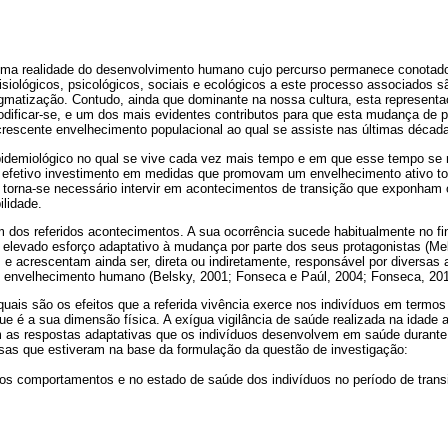
uma realidade do desenvolvimento humano cujo percurso permanece conotad
fisiológicos, psicológicos, sociais e ecológicos a este processo associados 
igmatização. Contudo, ainda que dominante na nossa cultura, esta representa
dificar-se, e um dos mais evidentes contributos para que esta mudança de p
 crescente envelhecimento populacional ao qual se assiste nas últimas décad
idemiológico no qual se vive cada vez mais tempo e em que esse tempo se 
 o efetivo investimento em medidas que promovam um envelhecimento ativo t
, torna-se necessário intervir em acontecimentos de transição que exponham
ilidade.
 dos referidos acontecimentos. A sua ocorrência sucede habitualmente no fi
elevado esforço adaptativo à mudança por parte dos seus protagonistas (Mell
e acrescentam ainda ser, direta ou indiretamente, responsável por diversas 
 envelhecimento humano (Belsky, 2001; Fonseca e Paúl, 2004; Fonseca, 201
ais são os efeitos que a referida vivência exerce nos indivíduos em termo
e é a sua dimensão física. A exígua vigilância de saúde realizada na idade a
 as respostas adaptativas que os indivíduos desenvolvem em saúde durante e
as que estiveram na base da formulação da questão de investigação:
nos comportamentos e no estado de saúde dos indivíduos no período de transi