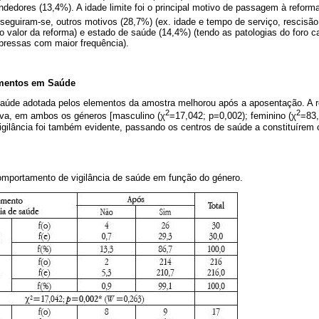
dedores (13,4%). A idade limite foi o principal motivo de passagem à refor
seguiram-se, outros motivos (28,7%) (ex. idade e tempo de serviço, rescisã
o valor da reforma) e estado de saúde (14,4%) (tendo as patologias do foro c
pressas com maior frequência).
mentos em Saúde
 saúde adotada pelos elementos da amostra melhorou após a aposentação. A re
2
2
tiva, em ambos os géneros [masculino (χ
=17,042; p=0,002); feminino (χ
=83,
gilância foi também evidente, passando os centros de saúde a constituírem o
mportamento de vigilância de saúde em função do género.