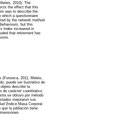
 Meleis, 2010). The
ects the effect that this
im was to describe the
in which a questionnaire
ected by the network method
behaviours, but this
s Index increased in
luded that retirement has
sions.
os (Fonseca, 2011; Meleis,
o, puede ser ilustrativo de
objeto describir la
 de carácter cuantitativo,
estra se obtuvo por método
estados mejoraron sus
alud (Índice Masa Corporal
que la jubilación tiene
 dimensiones