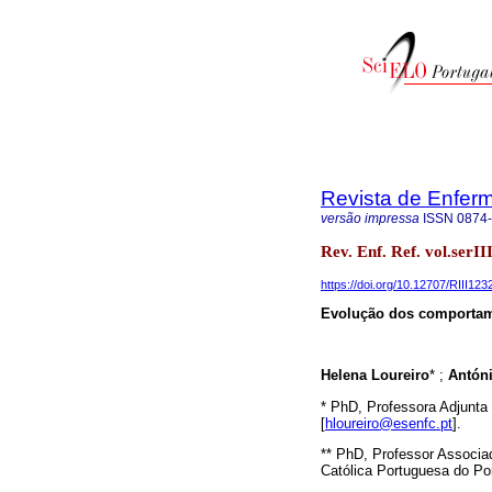
Revista de Enfer
versão impressa
ISSN
0874
Rev. Enf. Ref. vol.serI
https://doi.org/10.12707/RIII123
Evolução dos comportam
Helena Loureiro
* ;
Antón
* PhD, Professora Adjunt
[
hloureiro@esenfc.pt
].
** PhD, Professor Associa
Católica Portuguesa do Por