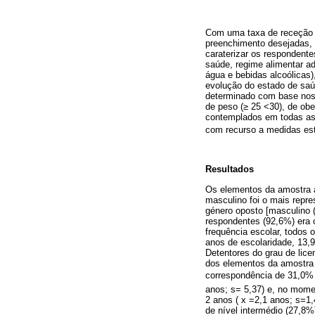
Com uma taxa de receção 
preenchimento desejadas, a
caraterizar os respondent
saúde, regime alimentar ad
água e bebidas alcoólicas)
evolução do estado de saúd
determinado com base nos 
de peso (≥ 25 <30), de ob
contemplados em todas as
com recurso a medidas est
Resultados
Os elementos da amostra a
masculino foi o mais repr
género oposto [masculino (
respondentes (92,6%) era c
frequência escolar, todos 
anos de escolaridade, 13,
Detentores do grau de lic
dos elementos da amostra 
correspondência de 31,0% 
anos; s= 5,37) e, no mome
2 anos ( x =2,1 anos; s=1,
de nível intermédio (27,8%