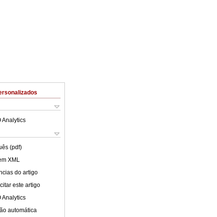
ersonalizados
 Analytics
uês (pdf)
 em XML
cias do artigo
itar este artigo
 Analytics
ão automática