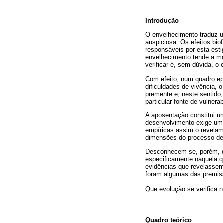
Introdução
O envelhecimento traduz 
auspiciosa. Os efeitos bio
responsáveis por esta est
envelhecimento tende a mo
verificar é, sem dúvida, o
Com efeito, num quadro ep
dificuldades de vivência,
premente e, neste sentido
particular fonte de vulnerab
A aposentação constitui um
desenvolvimento exige um 
empíricas assim o revelam 
dimensões do processo de
Desconhecem-se, porém, qu
especificamente naquela qu
evidências que revelassem
foram algumas das premiss
Que evolução se verifica 
Quadro teórico