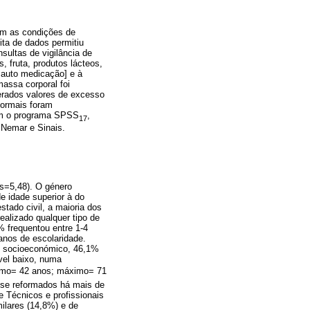
em as condições de
ita de dados permitiu
sultas de vigilância de
 fruta, produtos lácteos,
e auto medicação] e à
assa corporal foi
erados valores de excesso
formais foram
com o programa SPSS
,
17
cNemar e Sinais.
s=5,48). O género
 idade superior à do
stado civil, a maioria dos
ealizado qualquer tipo de
% frequentou entre 1-4
anos de escolaridade.
el socioeconómico, 46,1%
vel baixo, numa
nimo= 42 anos; máximo= 71
-se reformados há mais de
e Técnicos e profissionais
milares (14,8%) e de