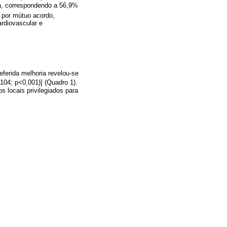
ma, correspondendo a 56,9%
o por mútuo acordo,
ardiovascular e
ferida melhoria revelou-se
104; p<0,001)] (Quadro 1).
s locais privilegiados para