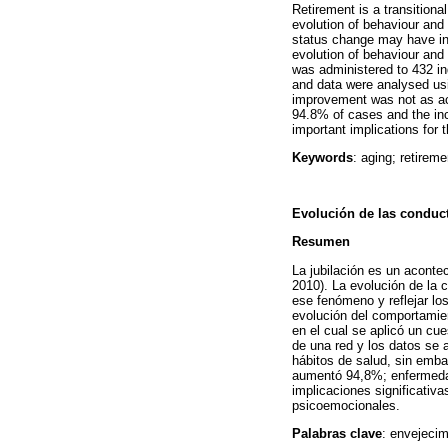
Retirement is a transitiona
evolution of behaviour and h
status change may have in
evolution of behaviour and 
was administered to 432 in
and data were analysed usi
improvement was not as ac
94.8% of cases and the inc
important implications for 
Keywords
: aging; retireme
Evolución de las conduct
Resumen
La jubilación es un aconte
2010). La evolución de la 
ese fenómeno y reflejar los
evolución del comportamien
en el cual se aplicó un cu
de una red y los datos se 
hábitos de salud, sin emba
aumentó 94,8%; enfermedad 
implicaciones significativ
psicoemocionales.
Palabras clave
: envejecim