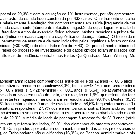
postal de 29,3% e com a anulação de 101 instrumentos, por não apresentar
 amostra de estudo ficou constituída por 432 casos. O instrumento de colhe
es relativamente à evolução dos comportamentos em saúde [frequência de con
otado diariamente (número de refeições, ingestão de sopa, legumes e saladas,
, frequência e tipo de exercício físico adotado, hábitos tabágicos e prática d
e (índice de massa corporal e diagnóstico de doença crónica). O índice de m
parâmetros de estatura e de peso indicados pelos inquiridos e foram consid
esidade (≥30 <40) e de obesidade mórbida (≥ 40). Os procedimentos éticos e 
 fases do processo de investigação e os dados obtidos foram analisados 
atísticas de tendência central e aos testes Qui-Quadrado, Mann-Whitney, M
presentaram idades compreendidas entre os 44 e os 72 anos (x=60,5 anos; 
esentativo na amostra (masculino=56,9%; feminino=43,1%), com uma média de
x =60,7 anos; s=5,42); feminino ( x =60,1 anos; s=5,54)]. Relativamente ao e
asado ou vivia em união de facto, e à exceção de 1,6%, que referiu não ter r
os restantes inquiridos mencionaram ser escolarizados (98,4%). Destes, 35,9
9% frequentou entre 5-9 anos de escolaridade e, 58,6% frequentou mais de 9 
enciatura, responderam 27,7% dos elementos da amostra. Reportando ao nív
posicionaram-se num nível médio, a este seguiram-se o nível elevado e o ní
e de 22,9%. A média de idade de passagem à reforma foi de 58,3 anos (mí
nto em que foram inquiridos, 69,0% dos elementos da amostra encontravam
48). Os inquiridos aposentaram-se maioritariamente das áreas profissionais d
), de Trabalhadores não qualificados (16,0%), de Pessoal administrativo e si