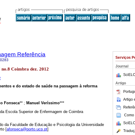
magem Referência
Serviços P
-0283
Journal
II no.8 Coimbra dez. 2012
SciELO
2
Artigo
entos e do estado de saúde na passagem à reforma
Portug
Artigo
io Fonseca
** ;
Manuel Veríssimo
***
Referên
a da Escola Superior de Enfermagem de Coimbra
Como c
SciELO
do da Faculdade de Educação e Psicologia da Universidade
to [
afonseca@porto.ucp.pt
]
Traduç