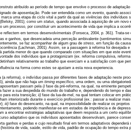
construto atribuído ao período de tempo que envolve o processo de adaptaçã
signado de aposentação. Pode ser entendida como um evento, quando associ
marca uma etapa do ciclo vital a partir da qual as vivências dos indivíduos
s (Belsky, 2001); como um
status
, quando associada à aquisição de um novo e
o um processo, por constituir um acontecimento de vida que implica a ocor
se reflectem em termos desenvolvimentais (Fonseca, 2004, p. 361). Trata-s
das e ganhos, que desencadeia uma perceção ambivalente (sentimentos simu
uentemente, se faz acompanhar de algum grau de
stress
, em função da causa
ocorrência (Lachman, 2001). Assim, se a passagem à reforma foi desejada e
 à partida menor do que quando comparado com situações em que este event
 vontade dos indivíduos que a protagonizam (ex. reforma compulsiva, reforma
etinham relativamente ao trabalho que exerciam e a satisfação com que per
influência na forma como estes se ajustam a esta nova experiencia.
 (a reforma), o indivíduo passa por diferentes fases de adaptação neste pro
96), ainda que não haja um
timing
específico, uma ordem, ou uma obrigatoried
se aposentam passam pela
i)
fase da pré-reforma, na qual, na eminente perspet
fazer a sua despedida do mundo do trabalho e, dependendo do tempo e das 
o para esta transição;
ii)
fase da lua-de-mel, na qual tentam colocar em práti
nham interiorizado durante o exercício profissional (ex.: passar a realizar mais
r);
iii)
fase do desencanto, na qual, na impossibilidade de realizar os projetos
ontentamento, podendo manifestar-se em estados de impotência e de depres
m a encontrar estratégias adaptativas que deem resposta a um certo equilíb
urso adaptativo que os indivíduos aposentados desenvolvam, parece consensu
ta ganhos e perdas e cujo resultado final em termos adaptativos dependerá m
história de vida, saúde, estilo de vida, padrão de ocupação do tempo extra pr