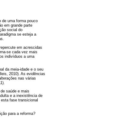
o de uma forma pouco
são em grande parte
ção social do
aradigma se esteja a
as.
repercute em acrescidas
orna-se cada vez mais
 os indivíduos a uma
nal da meia-idade e o seu
eis, 2010). As evidências
alterações nas várias
1).
s de saúde e mais
dulta e a inexistência de
sta fase transicional
ção para a reforma?