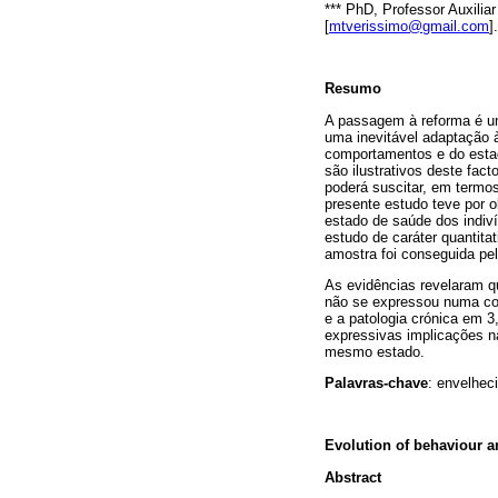
*** PhD, Professor Auxili
[
mtverissimo@gmail.com
].
Resumo
A passagem à reforma é um
uma inevitável adaptação 
comportamentos e do estad
são ilustrativos deste fac
poderá suscitar, em termos
presente estudo teve por 
estado de saúde dos indiv
estudo de caráter quantita
amostra foi conseguida pe
As evidências revelaram q
não se expressou numa co
e a patologia crónica em 3
expressivas implicações n
mesmo estado.
Palavras-chave
: envelhec
Evolution of behaviour an
Abstract