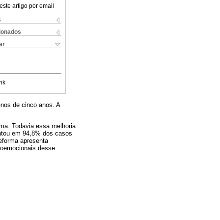
este artigo por email
s
cionados
ar
nk
enos de cinco anos. A
ma. Todavia essa melhoria
entou em 94,8% dos casos
reforma apresenta
icoemocionais desse