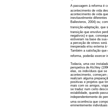
A passagem à reforma é 
acontecimento de vida de
acontecimento de vida que 
inevitavelmente diferente
Ballesteros, 2004) ou; com
transição-adaptação, que 
transição que envolve per
negativos) e que, conseq
estiveram na base da sua 
a perceção de stress será
inesperada e/ou externa à
Também a satisfação que d
reforma, poderão exercer 
Todavia, uma vez instalada
perspetiva de Atchley (19
elas, os indivíduos que 
acontecimento, começam a 
realizam alguma preparaçã
positivas e projetos que ti
mais com os amigos, viaja
se traduz num certo desc
estabilidade, quando passa
independentemente do perc
uma ocorrência que compor
eminentemente individuais (