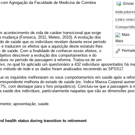
ar com Agregação da Faculdade de Medicina de Coimbra
Enviar 
Indicadore
Links rela
Compartilh
 acontecimento de vida de caráter transicional que exige
Mais
à mudança (Fonseca, 2011; Meleis, 2010). A evolução dos
Mais
o de saúde que os indivíduos revelam durante esse período
to e traduzem os efeitos que a aquisição deste estatuto lhes
 de saúde. Com a finalidade de conhecer esses efeitos, o
Permali
objetivo descrever a evolução dos comportamentos e do
íduos no período de passagem à reforma. Tratou-se de um
tivo, no qual foi aplicado um questionário a 432 indivíduos aposentados há m
lo método de rede e os dados foram analisados recorrendo ao SPSS17.
ue os inquiridos melhoraram os seus comportamentos em saúde após a refor
rrespondente melhoria do estado de saúde (ex. Índice Massa Corporal aum
,7%, com destaque para o foro psiquiátrico). Concluiu-se que a passagem à 
a saúde dos indivíduos, particularmente naquelas que são as dimensões ps
imento; aposentação; saúde.
d health status during transition to retirement