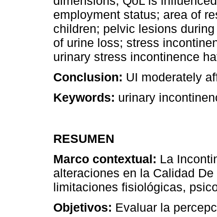
dimensions, QoL is influenced 
employment status; area of r
children; pelvic lesions during 
of urine loss; stress inconti
urinary stress incontinence h
Conclusion:
UI moderately af
Keywords:
urinary incontinenc
RESUMEN
Marco contextual:
La Incontin
alteraciones en la Calidad De
limitaciones fisiológicas, psi
Objetivos:
Evaluar la percepc