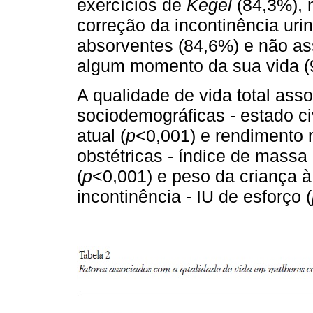
exercícios de
Kegel
(84,3%), n
correção da incontinência uri
absorventes (84,6%) e não ass
algum momento da sua vida (
A qualidade de vida total ass
sociodemográficas - estado civ
atual (
p
<0,001) e rendimento 
obstétricas - índice de massa 
(
p
<0,001) e peso da criança 
incontinência - IU de esforço (