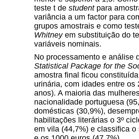
teste t de
student
para amostr
variância a um factor para c
grupos amostrais e como test
Whitney
em substituição do te
variáveis nominais.
No processamento e análise d
Statistical Package for the So
amostra final ficou constituí
urinária, com idades entre os
anos). A maioria das mulheres
nacionalidade portuguesa (95
domésticas (30,9%), desempr
habilitações literárias o 3º ci
em vila (44,7%) e classifica 
e os 1000 euros (47,7%).