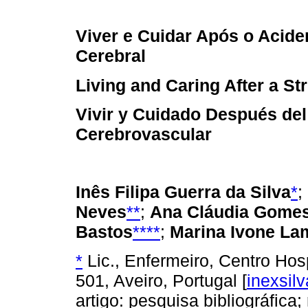
Viver e Cuidar Após o Acide
Cerebral
Living and Caring After a St
Vivir y Cuidado Después del
Cerebrovascular
Inês Filipa Guerra da Silva
*
;
Neves
**
;
Ana Cláudia Gomes
Bastos
****
;
Marina Ivone La
*
Lic., Enfermeiro, Centro Hos
501, Aveiro, Portugal [
inexsil
artigo: pesquisa bibliográfica