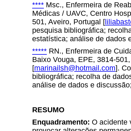
****
Msc., Enfermeira de Reabi
Médicas / UAVC, Centro Hospi
501, Aveiro, Portugal [
liliaba
pesquisa bibliográfica; recol
estatística; análise de dados e
*****
RN., Enfermeira de Cuida
Baixo Vouga, EPE, 3814-501, 
[
marinailsh@hotmail.com
]. C
bibliográfica; recolha de dado
análise de dados e discussão; 
RESUMO
Enquadramento:
O acidente 
provocar alterações permanen