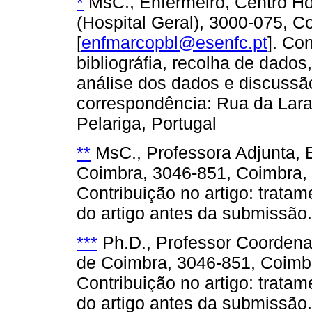
*
MsC., Enfermeiro, Centro Hos
(Hospital Geral), 3000-075, C
[
enfmarcopbl@esenfc.pt
]. Co
bibliográfia, recolha de dados,
análise dos dados e discussão
correspondência: Rua da Lara
Pelariga, Portugal
**
MsC., Professora Adjunta, 
Coimbra, 3046-851, Coimbra, 
Contribuição no artigo: tratam
do artigo antes da submissão.
***
Ph.D., Professor Coordena
de Coimbra, 3046-851, Coimbr
Contribuição no artigo: tratam
do artigo antes da submissão.