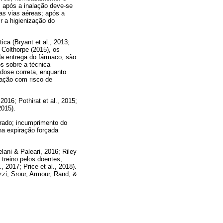
; após a inalação deve-se
as vias aéreas; após a
r a higienização do
ica (Bryant et al., 2013;
 Colthorpe (2015), os
da entrega do fármaco, são
os sobre a técnica
a dose correta, enquanto
cação com risco de
2016; Pothirat et al., 2015;
2015).
errado; incumprimento do
na expiração forçada
lani & Paleari, 2016; Riley
 treino pelos doentes,
 2017; Price et al., 2018).
zzi, Srour, Armour, Rand, &