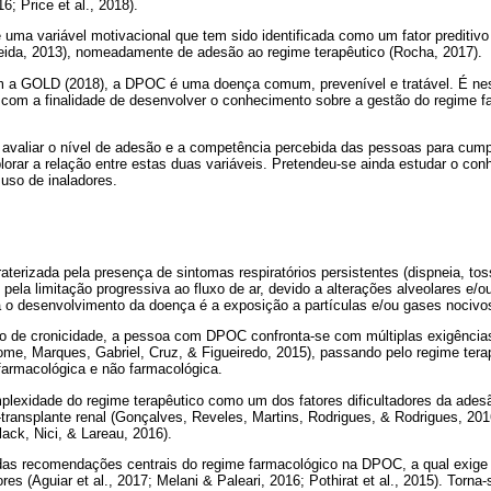
6; Price et al., 2018).
 uma variável motivacional que tem sido identificada como um fator prediti
ida, 2013), nomeadamente de adesão ao regime terapêutico (Rocha, 2017).
 a GOLD (2018), a DPOC é uma doença comum, prevenível e tratável. É nest
 com a finalidade de desenvolver o conhecimento sobre a gestão do regime f
 avaliar o nível de adesão e a competência percebida das pessoas para cump
orar a relação entre estas duas variáveis. Pretendeu-se ainda estudar o co
so de inaladores.
erizada pela presença de sintomas respiratórios persistentes (dispneia, tos
 pela limitação progressiva ao fluxo de ar, devido a alterações alveolares e/o
ara o desenvolvimento da doença é a exposição a partículas e/ou gases nociv
o de cronicidade, a pessoa com DPOC confronta-se com múltiplas exigências
come, Marques, Gabriel, Cruz, & Figueiredo, 2015), passando pelo regime te
farmacológica e não farmacológica.
complexidade do regime terapêutico como um dos fatores dificultadores da ades
ransplante renal (Gonçalves, Reveles, Martins, Rodrigues, & Rodrigues, 2
ck, Nici, & Lareau, 2016).
a das recomendações centrais do regime farmacológico na DPOC, a qual exige
s (Aguiar et al., 2017; Melani & Paleari, 2016; Pothirat et al., 2015). Torna