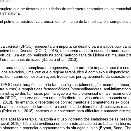
clínico.
 sugiere que se desarrollen cuidados de enfermería centrados en los conocimi
 inhalatoria.
d pulmonar obstructiva crónica; cumplimiento de la medicación; competencia
iva crónica (DPOC) representa um importante desafio para a saúde pública p
tructive Lung Disease (GOLD, 2018), representa a quarta causa de mortalidade
ortugal, um estudo realizado na zona metropolitana de Lisboa estima uma pr
u mais anos de idade (Bárbara et al., 2013).
ser uma doença complexa e progressiva, com um forte impacto social e nos
cos elevados, uma vez que o regime terapêutico é complexo e dispendioso,
es, bem como de hospitalizações frequentes por agravamento da situação clí
DPOC inclui terapêuticas não farmacológicas (alimentação, exercício físico,
entre outras) e terapêuticas farmacológicas (broncodilatadores, anti-inflamatóri
ministração dos fármacos por inalação é a via preferencial e mais recomenda
 da DPOC, uma vez que tem uma ação direta nas vias aéreas e associa-se a
 2018). No entanto, o repertório de conhecimentos e competências exigidos n
 a multiplicidade de fármacos, a existência de diferentes dispositivos e as 
Price et al., 2018), aspetos que concorrem para dificultar a autoadministraç
aixa adesão à terapia inalatória e o uso incorreto dos inaladores pelas pe
rcival, 2016). Há ainda evidência de que a não adesão ou as falhas na técnic
s sintomas e potenciar o agravamento da situação clínica (Bryant, Bang, Ch