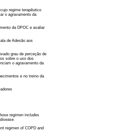
cujo regime terapêutico
ciar o agravamento da
amento da DPOC e avaliar
cala de Adesão aos
evado grau de perceção de
os sobre o uso dos
otenciam o agravamento da
ecimentos e no treino da
ladores
whose regimen includes
 disease.
ment regimen of COPD and