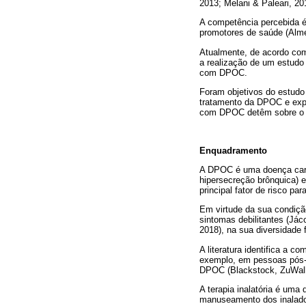
2013; Melani & Paleari, 201
A competência percebida é
promotores de saúde (Alme
Atualmente, de acordo com
a realização de um estudo
com DPOC.
Foram objetivos do estudo
tratamento da DPOC e expl
com DPOC detêm sobre o u
Enquadramento
A DPOC é uma doença carat
hipersecreção brônquica) e
principal fator de risco p
Em virtude da sua condiçã
sintomas debilitantes (Já
2018), na sua diversidade 
A literatura identifica a 
exemplo, em pessoas pós-t
DPOC (Blackstock, ZuWalla
A terapia inalatória é um
manuseamento dos inaladore