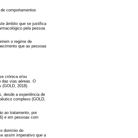
vo de comportamentos
e âmbito que se justifica
armacológico pela pessoa
rirem o regime de
nhecimento que as pessoas
se crónica e/ou
u das vias aéreas. O
os (GOLD, 2018).
, desde a experiência de
rapêutico complexo (GOLD,
ão ao tratamento, por
016) e em pessoas com
 o domínio do
-se assim imperativo que a