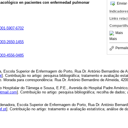
macológico en pacientes con enfermedad pulmonar
Enviar 
Indicadore
Links rela
Compartilh
-0001-5907-6702
Mais
Mais
-0003-2650-1455
Permali
-0003-4556-0485
a, Escola Superior de Enfermagem do Porto, Rua Dr. António Bernardino de A
t
]. Contribuição no artigo: pesquisa bibliográfica; tratamento e avaliação esta
go. Morada para correspondência: Rua Dr. António Bernardino de Almeida, 4200
 Hospitalar do Tâmega e Sousa, E.P.E., Avenida do Hospital Padre Américo,
otmail.com
]. Contribuição no artigo: pesquisa bibliográfica; recolha de dados;
denadora, Escola Superior de Enfermagem do Porto, Rua Dr. António Bernard
f.pt
]. Contribuição no artigo: tratamento e avaliação estatística; análise de 