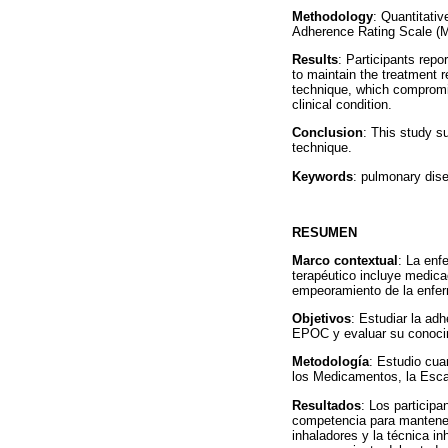
Methodology
: Quantitati
Adherence Rating Scale (M
Results
: Participants rep
to maintain the treatment 
technique, which compromis
clinical condition.
Conclusion
: This study s
technique.
Keywords
: pulmonary dis
RESUMEN
Marco contextual
: La enf
terapéutico incluye medica
empeoramiento de la enfe
Objetivos
: Estudiar la ad
EPOC y evaluar su conocim
Metodología
: Estudio cua
los Medicamentos, la Escal
Resultados
: Los particip
competencia para mantener
inhaladores y la técnica in