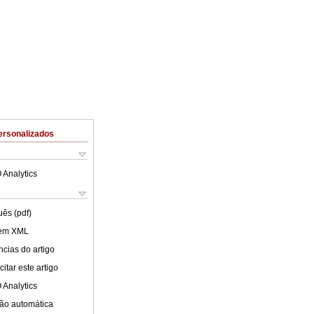
ersonalizados
 Analytics
uês (pdf)
 em XML
cias do artigo
itar este artigo
 Analytics
ão automática