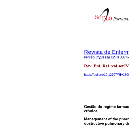
Revista de Enfer
versão impressa
ISSN
0874
Rev. Enf. Ref. vol.ser
https://doi.org/10.12707/RIV180
Gestão do regime farma
crónica
Management of the pharma
obstructive pulmonary d