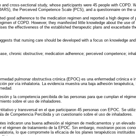
ve and cross-sectional study, whose participants were 45 people with COPD. 
ARS), the Perceived Competence Scale (PCS), and a questionnaire on the us
orted good adherence to the medication regimen and reported a high degree of
regimen of COPD. However, they manifested little knowledge about the use of i
es the effectiveness of the established therapeutic plans and exacerbate the 
uggests that nursing care should be developed with a focus on knowledge and t
ease, chronic obstructive; medication adherence; perceived competence; inha
ermedad pulmonar obstructiva crónica (EPOC) es una enfermedad crónica e i
ción por vía inhalatoria. La evidencia muestra una baja adhesión terapéutica, 
rmedad.
hesión y la competencia percibida de las personas para que cumplan el régime
iento sobre el uso de inhaladores.
ntitativo y transversal en el que participaron 45 personas con EPOC. Se utili
a de Competencia Percibida y un cuestionario sobre el uso de inhaladores.
antes indicaron una buena adhesión al régimen de medicamentos y un elevado 
 el régimen de tratamiento de la EPOC. Sin embargo, mostraron pocos cono
halatoria, lo que compromete la eficacia de los planes terapéuticos instituidos