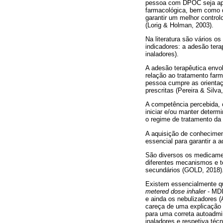
pessoa com DPOC seja apoi
farmacológica, bem como de
garantir um melhor contro
(Lorig & Holman, 2003).
Na literatura são vários o
indicadores: a adesão ter
inaladores).
A adesão terapêutica envo
relação ao tratamento fa
pessoa cumpre as orientaç
prescritas (Pereira & Silva
A competência percebida, 
iniciar e/ou manter deter
o regime de tratamento d
A aquisição de conheciment
essencial para garantir a 
São diversos os medicamen
diferentes mecanismos e t
secundários (GOLD, 2018)
Existem essencialmente qua
metered dose inhaler
- MDI)
e ainda os nebulizadores (
careça de uma explicação p
para uma correta autoadmin
inaladores e respetiva téc