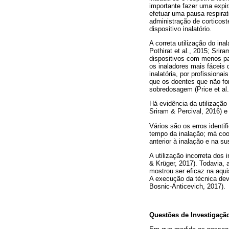
importante fazer uma expir
efetuar uma pausa respirat
administração de corticost
dispositivo inalatório.
A correta utilização do ina
Pothirat et al., 2015; Sri
dispositivos com menos pa
os inaladores mais fáceis 
inalatória, por profissiona
que os doentes que não fo
sobredosagem (Price et al.
Há evidência da utilização 
Sriram & Percival, 2016) e 
Vários são os erros identi
tempo da inalação; má coo
anterior à inalação e na s
A utilização incorreta dos
& Krüger, 2017). Todavia, 
mostrou ser eficaz na aqui
A execução da técnica deve
Bosnic-Anticevich, 2017).
Questões de Investigaçã