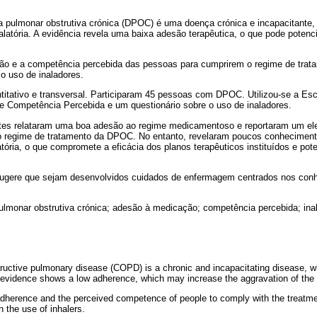
a pulmonar obstrutiva crónica (DPOC) é uma doença crónica e incapacitante, 
nalatória. A evidência revela uma baixa adesão terapêutica, o que pode poten
são e a competência percebida das pessoas para cumprirem o regime de trat
o uso de inaladores.
titativo e transversal. Participaram 45 pessoas com DPOC. Utilizou-se a Es
 Competência Percebida e um questionário sobre o uso de inaladores.
ntes relataram uma boa adesão ao regime medicamentoso e reportaram um el
o regime de tratamento da DPOC. No entanto, revelaram poucos conheciment
latória, o que compromete a eficácia dos planos terapêuticos instituídos e p
sugere que sejam desenvolvidos cuidados de enfermagem centrados nos conh
ulmonar obstrutiva crónica; adesão à medicação; competência percebida; ina
tructive pulmonary disease (COPD) is a chronic and incapacitating disease, 
 evidence shows a low adherence, which may increase the aggravation of the
 adherence and the perceived competence of people to comply with the treat
 the use of inhalers.