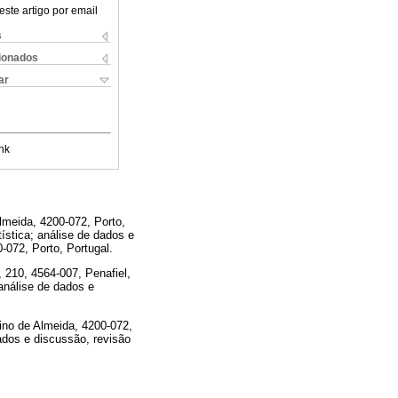
este artigo por email
s
cionados
ar
nk
lmeida, 4200-072, Porto,
tística; análise de dados e
-072, Porto, Portugal.
 210, 4564-007, Penafiel,
 análise de dados e
ino de Almeida, 4200-072,
dados e discussão, revisão