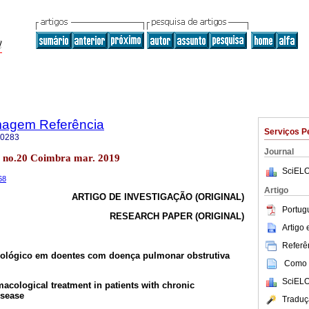
magem Referência
Serviços P
-0283
Journal
IV no.20 Coimbra mar. 2019
SciELO
68
Artigo
ARTIGO DE INVESTIGAÇÃO (ORIGINAL)
Portug
RESEARCH PAPER (ORIGINAL)
Artigo
Referên
cológico em doentes com doença pulmonar obstrutiva
Como c
SciELO
cological treatment in patients with chronic
isease
Traduç