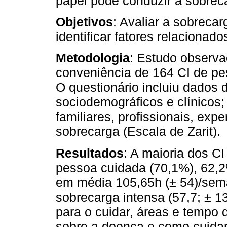
papel pode conduzir à sobrec
Objetivos
: Avaliar a sobreca
identificar fatores relaciona
Metodologia
: Estudo observa
conveniência de 164 CI de p
O questionário incluiu dados
sociodemográficos e clínicos;
familiares, profissionais, exp
sobrecarga (Escala de Zarit).
Resultados
: A maioria dos C
pessoa cuidada (70,1%), 62,2
em média 105,65h (± 54)/sem
sobrecarga intensa (57,7; ± 1
para o cuidar, áreas e tempo
sobre a doença e como cuida