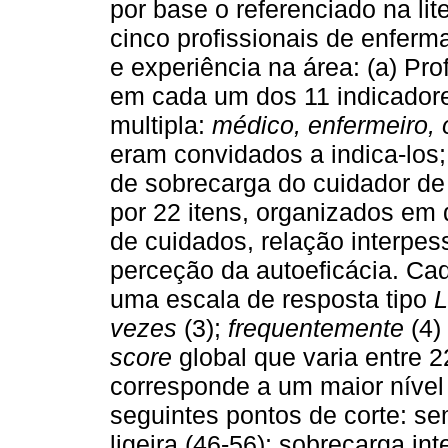
por base o referenciado na lit
cinco profissionais de enfer
e experiência na área: (a) Pr
em cada um dos 11 indicadore
multipla:
médico, enfermeiro, 
eram convidados a indica-los;
de sobrecarga do cuidador de 
por 22 itens, organizados em 
de cuidados, relação interpess
perceção da autoeficácia. Ca
uma escala de resposta tipo
L
vezes
(3);
frequentemente
(4)
score
global que varia entre 
corresponde a um maior nível
seguintes pontos de corte: se
ligeira (46-56); sobrecarga int