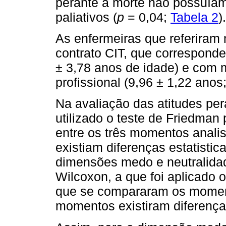
perante a morte não possuía
paliativos (
p
= 0,04;
Tabela 2
).
As enfermeiras que referiram
contrato CIT, que correspond
± 3,78 anos de idade) e com 
profissional (9,96 ± 1,22 anos
Na avaliação das atitudes pe
utilizado o teste de Friedman p
entre os três momentos analis
existiam diferenças estatistic
dimensões medo e neutralidad
Wilcoxon, a que foi aplicado o
que se compararam os momento
momentos existiram diferenças