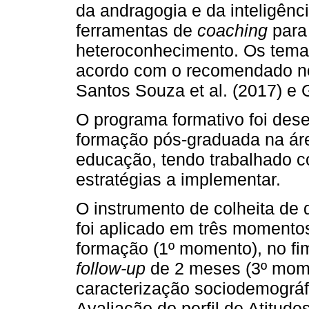
da andragogia e da inteligênc
ferramentas de
coaching
para
heteroconhecimento. Os tema
acordo com o recomendado nos
Santos Souza et al. (2017) e 
O programa formativo foi des
formação pós-graduada na áre
educação, tendo trabalhado co
estratégias a implementar.
O instrumento de colheita de d
foi aplicado em três momentos
formação (1º momento), no fi
follow-up
de 2 meses (3º mome
caracterização sociodemográfi
Avaliação do perfil de Atitud