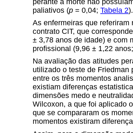
perante a morte não possuía
paliativos (
p
= 0,04;
Tabela 2
).
As enfermeiras que referiram
contrato CIT, que correspond
± 3,78 anos de idade) e com 
profissional (9,96 ± 1,22 anos
Na avaliação das atitudes pe
utilizado o teste de Friedman p
entre os três momentos analis
existiam diferenças estatistic
dimensões medo e neutralidad
Wilcoxon, a que foi aplicado o
que se compararam os momento
momentos existiram diferenças