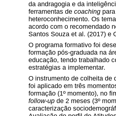
da andragogia e da inteligênc
ferramentas de
coaching
para
heteroconhecimento. Os tema
acordo com o recomendado nos
Santos Souza et al. (2017) e 
O programa formativo foi des
formação pós-graduada na áre
educação, tendo trabalhado co
estratégias a implementar.
O instrumento de colheita de d
foi aplicado em três momentos
formação (1º momento), no fi
follow-up
de 2 meses (3º mome
caracterização sociodemográfi
Avaliação do perfil de Atitud