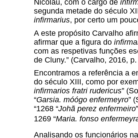
Nicolau, com o cargo de
infir
segunda metade do século XII,
infirmarius
, por certo um pouco
A este propósito Carvalho af
afirmar que a figura do
infirma
com as respetivas funções esc
de Cluny.” (Carvalho, 2016, p.
Encontramos a referência a 
do século XIII, como por exe
infirmarios fratri rudericus
” (S
“
Garsia. móógo enfermeyro
” 
“1268 “
Johã perez enfermeiro
1269 “
Maria. fonso enfermeyr
Analisando os funcionários na