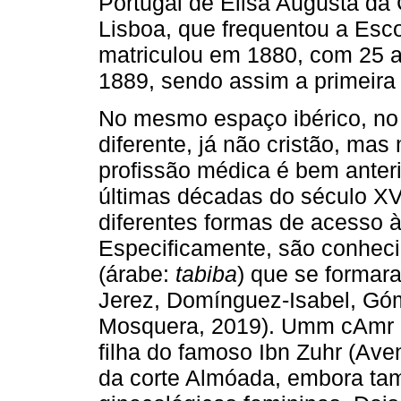
Portugal de Elisa Augusta da
Lisboa, que frequentou a Esco
matriculou em 1880, com 25 a
1889, sendo assim a primeira
No mesmo espaço ibérico, no
diferente, já não cristão, ma
profissão médica é bem anteri
últimas décadas do século XV
diferentes formas de acesso 
Especificamente, são conhec
(árabe:
tabiba
) que se formar
Jerez, Domínguez-Isabel, Gó
Mosquera, 2019). Umm cAmr bi
filha do famoso Ibn Zuhr (Av
da corte Almóada, embora ta