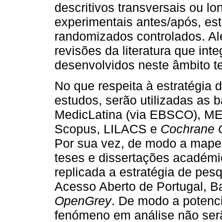
descritivos transversais ou lo
experimentais antes/após, es
randomizados controlados. Alé
revisões da literatura que int
desenvolvidos neste âmbito t
No que respeita à estratégia 
estudos, serão utilizadas as
MedicLatina (via EBSCO), M
Scopus, LILACS e
Cochrane Ce
Por sua vez, de modo a mapea
teses e dissertações académi
replicada a estratégia de pesq
Acesso Aberto de Portugal, 
OpenGrey
. De modo a potenc
fenómeno em análise não serã