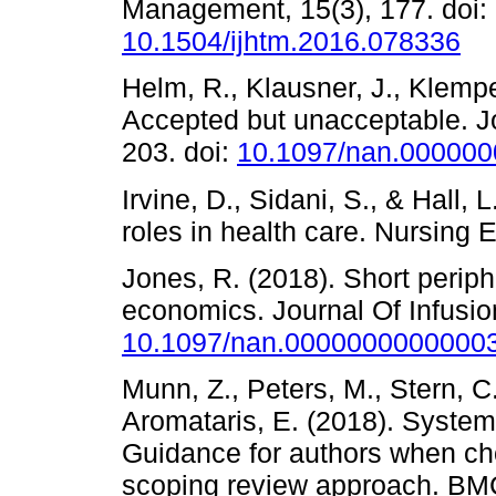
Management, 15(3), 177. doi:
10.1504/ijhtm.2016.078336
Helm, R., Klausner, J., Klemper
Accepted but unacceptable. Jo
203. doi:
10.1097/nan.00000
Irvine, D., Sidani, S., & Hall,
roles in health care. Nursing 
Jones, R. (2018). Short periph
economics. Journal Of Infusion
10.1097/nan.0000000000000
Munn, Z., Peters, M., Stern, C.
Aromataris, E. (2018). System
Guidance for authors when ch
scoping review approach. BM