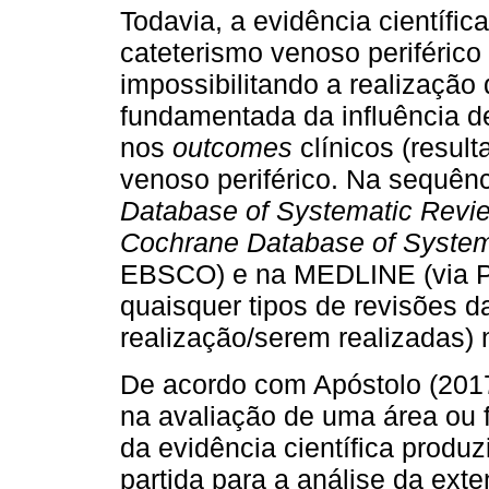
Todavia, a evidência científi
cateterismo venoso periférico 
impossibilitando a realização
fundamentada da influência de
nos
outcomes
clínicos (resul
venoso periférico. Na sequên
Database of Systematic Revi
Cochrane Database of System
EBSCO) e na MEDLINE (via P
quaisquer tipos de revisões da
realização/serem realizadas) 
De acordo com Apóstolo (2017
na avaliação de uma área ou
da evidência científica produ
partida para a análise da ext