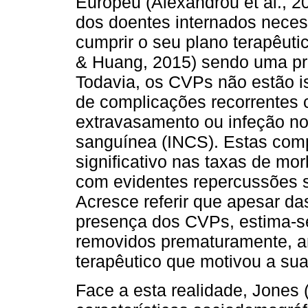
Europeu (Alexandrou et al., 
dos doentes internados nece
cumprir o seu plano terapêutic
& Huang, 2015) sendo uma prát
Todavia, os CVPs não estão is
de complicações recorrentes c
extravasamento ou infeção no
sanguínea (INCS). Estas com
significativo nas taxas de mo
com evidentes repercussões s
Acresce referir que apesar d
presença dos CVPs, estima-s
removidos prematuramente, an
terapêutico que motivou a sua 
Face a esta realidade, Jones