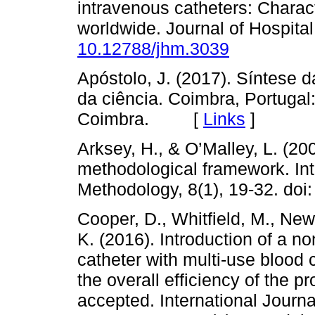
intravenous catheters: Chara
worldwide. Journal of Hospital
10.12788/jhm.3039
Apóstolo, J. (2017). Síntese 
da ciência. Coimbra, Portuga
Coimbra. [
Links
]
Arksey, H., & O’Malley, L. (20
methodological framework. Int
Methodology, 8(1), 19-32. doi
Cooper, D., Whitfield, M., New
K. (2016). Introduction of a n
catheter with multi-use blood
the overall efficiency of the pr
accepted. International Journ