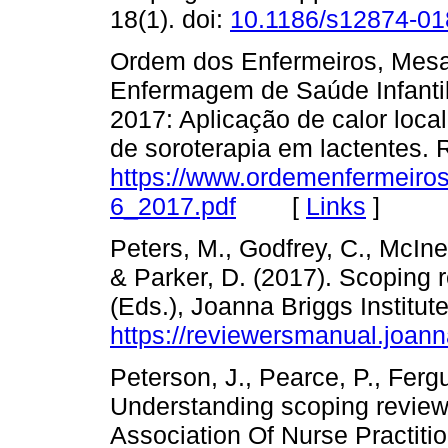
18(1). doi:
10.1186/s12874-01
Ordem dos Enfermeiros, Mesa
Enfermagem de Saúde Infantil 
2017: Aplicação de calor loca
de soroterapia em lactentes.
https://www.ordemenfermeir
6_2017.pdf
[
Links
]
Peters, M., Godfrey, C., McIner
& Parker, D. (2017). Scoping 
(Eds.), Joanna Briggs Instit
https://reviewersmanual.joann
Peterson, J., Pearce, P., Ferg
Understanding scoping review
Association Of Nurse Practitio