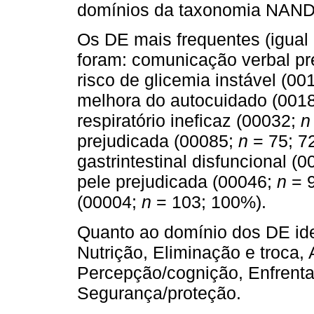
domínios da taxonomia NAND
Os DE mais frequentes (igual
foram: comunicação verbal pr
risco de glicemia instável (00
melhora do autocuidado (001
respiratório ineficaz (00032;
n
prejudicada (00085;
n
= 75; 72
gastrintestinal disfuncional (
pele prejudicada (00046;
n
= 9
(00004;
n
= 103; 100%).
Quanto ao domínio dos DE iden
Nutrição, Eliminação e troca, 
Percepção/cognição, Enfrent
Segurança/proteção.