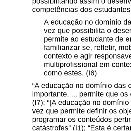
possibilitando assim o desen
competências dos estudantes d
A educação no domínio da
vez que possibilita o des
permite ao estudante de e
familiarizar-se, refletir, 
contexto e agir responsav
multiprofissional em cont
como estes. (I6)
“A educação no domínio das 
importante, ... permite que o
(I7); “[A educação no domínio
vez que permite definir os obj
programar os conteúdos perti
catástrofes” (I1); “Esta é ce