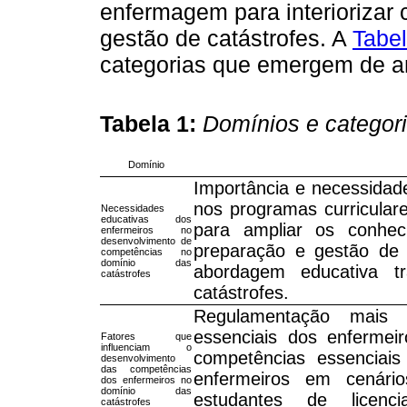
enfermagem para interiorizar
gestão de catástrofes. A
Tabel
categorias que emergem de a
Tabela 1:
Domínios e categori
Domínio
Importância e necessidade
nos programas curricular
Necessidades
educativas dos
para ampliar os conhec
enfermeiros no
desenvolvimento de
preparação e gestão de 
competências no
domínio das
abordagem educativa tr
catástrofes
catástrofes.
Regulamentação mais 
essenciais dos enfermeir
Fatores que
influenciam o
competências essenciai
desenvolvimento
das competências
enfermeiros em cenário
dos enfermeiros no
domínio das
estudantes de licenc
catástrofes