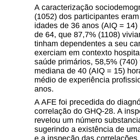
A caracterização sociodemogr
(1052) dos participantes er
idades de 36 anos (AIQ = 14
de 64, que 87,7% (1108) viv
tinham dependentes a seu carg
exerciam em contexto hospita
saúde primários, 58,5% (740)
mediana de 40 (AIQ = 15) hor
médio de experiência profissio
anos.
A AFE foi precedida do diagnó
correlação do GHQ-28. A insp
revelou um número substancial
sugerindo a existência de uma
e a inspeção das correlações 