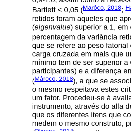
Marôco, 2018
Ha
Bartlett < 0,05 (
;
retidos foram aqueles que ap
(
eigenvalue
) superior a 1, e
percentagem da variância ret
que se refere ao peso fatoria
carga cruzada em mais que um
mínimo tem de ser superior a
participantes) e a diferença e
Mâroco, 2018
(
), a que se assoc
o mesmo respeitava estes crit
um fator. Procedeu-se à avali
instrumento, através do alfa
que os diferentes itens que c
medem o mesmo construto, p
Oliveira, 2014