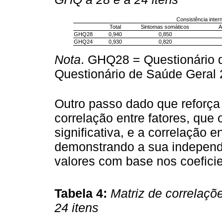
Consistência inter
Total
Sintomas somáticos
A
GHQ28
0,940
0,850
GHQ24
0,930
0,820
Nota
. GHQ28 = Questionário 
Questionário de Saúde Geral 2
Outro passo dado que reforça 
correlação entre fatores, que
significativa, e a correlação e
demonstrando a sua indepen
valores com base nos coefici
Tabela 4:
Matriz de correlaçõ
24 itens