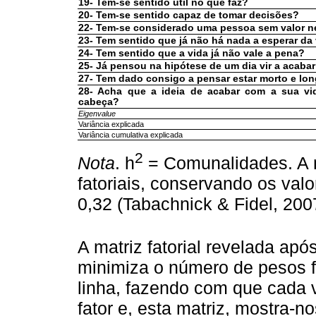
19- Tem-se sentido útil no que faz?
20- Tem-se sentido capaz de tomar decisões?
22- Tem-se considerado uma pessoa sem valor 
23- Tem sentido que já não há nada a esperar da
24- Tem sentido que a vida já não vale a pena?
25- Já pensou na hipótese de um dia vir a acaba
27- Tem dado consigo a pensar estar morto e lo
28- Acha que a ideia de acabar com a sua vid
cabeça?
Eigenvalue
Variância explicada
Variância cumulativa explicada
2
Nota
. h
= Comunalidades. A 
fatoriais, conservando os valo
0,32 (Tabachnick & Fidel, 200
A matriz fatorial revelada apó
minimiza o número de pesos fa
linha, fazendo com que cada 
fator e, esta matriz, mostra-no