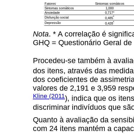
Fatores
Sintomas somáticos
Sintomas somáticos
1,000
Ansiedade
0,717*
*
Disfunção social
0,485
*
Depressão
0,428
Nota
. * A correlação é signifi
GHQ = Questionário Geral de
Procedeu-se também à avaliaç
dos itens, através das medida
dos coeficientes de assimetri
valores de 2,191 e 3,959 res
Kline (2011
), indica que os ite
discriminar indivíduos que são
Quanto à avaliação da sensibi
com 24 itens mantém a capaci