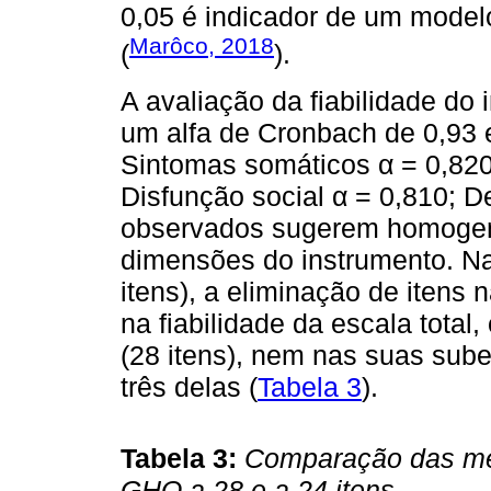
0,05 é indicador de um model
Marôco, 2018
(
).
A avaliação da fiabilidade do 
um alfa de Cronbach de 0,93 
Sintomas somáticos α = 0,820
Disfunção social α = 0,810; D
observados sugerem homogen
dimensões do instrumento. N
itens), a eliminação de itens 
na fiabilidade da escala total
(28 itens), nem nas suas sub
três delas (
Tabela 3
).
Tabela 3:
Comparação das med
GHQ a 28 e a 24 itens