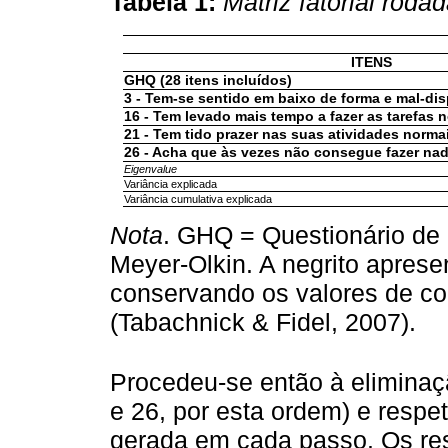
Tabela 1:
Matriz fatorial roda
ITENS
GHQ (28 itens incluídos)
3 - Tem-se sentido em baixo de forma e mal-di
16 - Tem levado mais tempo a fazer as tarefas 
21 - Tem tido prazer nas suas atividades norma
26 - Acha que às vezes não consegue fazer na
Eigenvalue
Variância explicada
Variância cumulativa explicada
Nota
. GHQ = Questionário de
Meyer-Olkin. A negrito aprese
conservando os valores de cor
(Tabachnick & Fidel, 2007).
Procedeu-se então à eliminaç
e 26, por esta ordem) e respet
gerada em cada passo. Os re