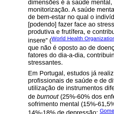
dimensões é a saúde mental, c
monitorização. A saúde menta
de bem-estar no qual o indiví
[podendo] fazer face ao stres
produtiva e frutífera, e contr
World Health Organizatio
insere” (
que não é oposto ao de doenç
fatores do dia-a-dia, contribu
stressantes.
Em Portugal, estudos já real
profissionais de saúde e de d
utilização de instrumentos di
de
burnout
(25%-60% dos enf
sofrimento mental (15%-61,5%
Gomes
14%-18% de depressão;