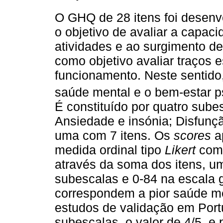
O GHQ de 28 itens foi desenv
o objetivo de avaliar a capac
atividades e ao surgimento d
como objetivo avaliar traços 
funcionamento. Neste sentido,
saúde mental e o bem-estar ps
É constituído por quatro sube
Ansiedade e insónia; Disfunçã
uma com 7 itens. Os
scores
a
medida ordinal tipo
Likert
com 
através da soma dos itens, um
subescalas e 0-84 na escala 
correspondem a pior saúde me
estudos de validação em Port
subescalas, o valor de 4/5, e