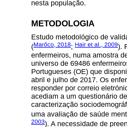
nesta população.
METODOLOGIA
Estudo metodológico de valid
Marôco, 2018
Hair et al., 2009
(
;
).
enfermeiros, numa amostra de
universo de 69486 enfermeiro
Portugueses (OE) que dispon
abril e julho de 2017. Os enf
responder por correio eletrón
acediam a um questionário de
caracterização sociodemográfic
uma avaliação de saúde ment
2003
). A necessidade de pree