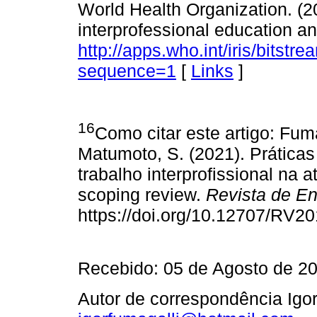
World Health Organization. (2
interprofessional education an
http://apps.who.int/iris/b
sequence=1
[
Links
]
16
Como citar este artigo: Fumag
Matumoto, S. (2021). Práticas
trabalho interprofissional na 
scoping review.
Revista de E
https://doi.org/10.12707/RV2
Recebido: 05 de Agosto de 2
Autor de correspondência Igor