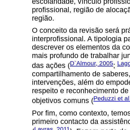
escolaridade, vínculo profiss
profissional, região de alocaç
região.
O conceito da revisão será prá
interprofissional. A tipologia 
descrever os elementos da col
mais profundo de trabalhar ju
D`Almour, 2005
Lago
das ações (
;
compartilhamento de saberes,
intervenções, além do empode
respeito e reconhecimento de
Peduzzi et al
objetivos comuns (
Por fim, como contexto, temo
primeiro contacto da assistê
Lavras, 2011