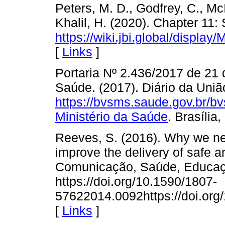
Peters, M. D., Godfrey, C., McI
Khalil, H. (2020). Chapter 11
https://wiki.jbi.global/dis
[
Links
]
Portaria Nº 2.436/2017 de 21 
Saúde. (2017). Diário da Uniã
https://bvsms.saude.gov.br/
Ministério da Saúde
. Brasília,
Reeves, S. (2016). Why we nee
improve the delivery of safe an
Comunicação, Saúde, Educaçã
https://doi.org/10.1590/1807-
57622014.0092https://doi.or
[
Links
]