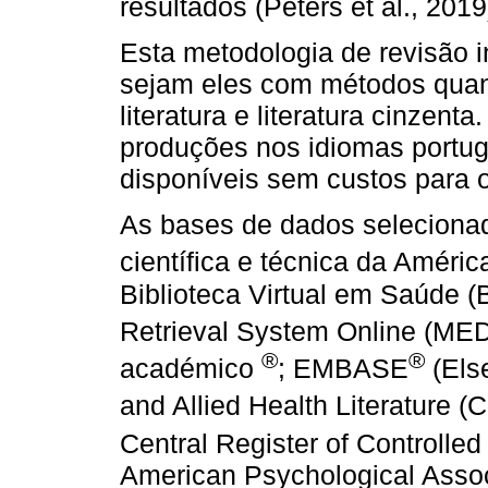
resultados (Peters et al., 2019
Esta metodologia de revisão i
sejam eles com métodos quanti
literatura e literatura cinzent
produções nos idiomas portug
disponíveis sem custos para 
As bases de dados selecionad
científica e técnica da Améri
Biblioteca Virtual em Saúde (
Retrieval System Online (ME
®
®
académico
; EMBASE
(Else
and Allied Health Literature 
Central Register of Controlle
American Psychological Assoc