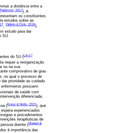
nuir a distância entre a
atterson, 2017
). A
presentam os constituintes
ela estudos sobre as
017
Yildirim & Özlü, 2018
;
),
um estudo para dar
no SU.
Lei n.º
tentes do SU (
lia requer a reorganização
e ou na sua
iante comprovativo de grau
e, no qual o processo de
dar prioridade ao cuidado
os enfermeiros possuem
issionais de saúde com
intervenção diferenciada.
Kreuz & Netto, 2021
soa (
), que
 espera experienciados
irurgias e procedimentos
ervenções terapêuticas de
Shajani &
 pessoa doente (
ados à importância das