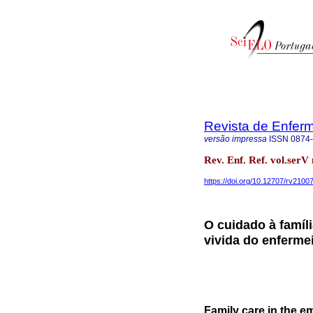
Revista de Enfer
versão impressa
ISSN
0874
Rev. Enf. Ref. vol.ser
https://doi.org/10.12707/rv2100
O cuidado à famíli
vivida do enferme
Family care in the e