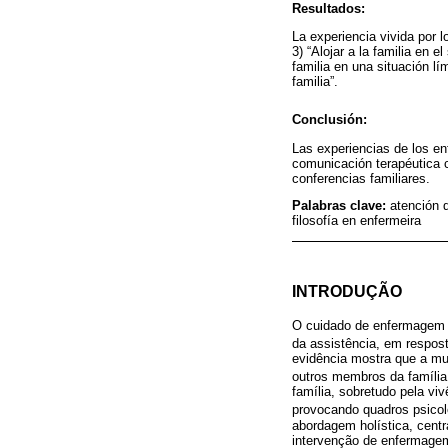
Resultados:
La experiencia vivida por l
3) “Alojar a la familia en 
familia en una situación lím
familia”.
Conclusión:
Las experiencias de los en
comunicación terapéutica c
conferencias familiares.
Palabras clave:
atención d
filosofía en enfermeira
INTRODUÇÃO
O cuidado de enfermagem à
da assistência, em respost
evidência mostra que a mu
outros membros da família
família, sobretudo pela vi
provocando quadros psicol
abordagem holística, centr
intervenção de enfermagem,