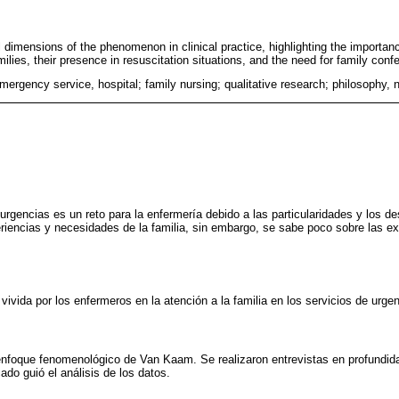
 dimensions of the phenomenon in clinical practice, highlighting the importanc
lies, their presence in resuscitation situations, and the need for family conf
mergency service, hospital; family nursing; qualitative research; philosophy, 
 urgencias es un reto para la enfermería debido a las particularidades y los d
iencias y necesidades de la familia, sin embargo, se sabe poco sobre las ex
ivida por los enfermeros en la atención a la familia en los servicios de urge
 enfoque fenomenológico de Van Kaam. Se realizaron entrevistas en profundid
o guió el análisis de los datos.