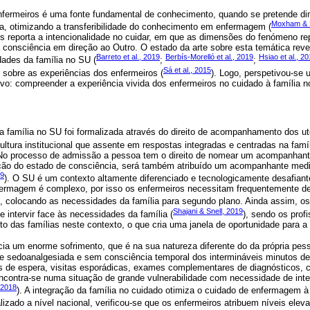
nfermeiros é uma fonte fundamental de conhecimento, quando se pretende dimi
Moxham & P
ica, otimizando a transferibilidade do conhecimento em enfermagem (
os reporta a intencionalidade no cuidar, em que as dimensões do fenómeno re
 consciência em direção ao Outro. O estado da arte sobre esta temática rev
Barreto et al., 2019
Berbís‐Morelló et al., 2019
Hsiao et al., 2
dades da família no SU (
;
;
Sá et al., 2015
sobre as experiências dos enfermeiros (
). Logo, perspetivou-se 
ivo: compreender a experiência vivida dos enfermeiros no cuidado à família 
a família no SU foi formalizada através do direito de acompanhamento dos u
ultura institucional que assente em respostas integradas e centradas na famí
No processo de admissão a pessoa tem o direito de nomear um acompanhant
ração do estado de consciência, será também atribuído um acompanhante med
09
). O SU é um contexto altamente diferenciado e tecnologicamente desafiant
rmagem é complexo, por isso os enfermeiros necessitam frequentemente de 
), colocando as necessidades da família para segundo plano. Ainda assim, 
Shajani & Snell, 2019
e intervir face às necessidades da família (
), sendo os prof
o das famílias neste contexto, o que cria uma janela de oportunidade para a 
ia um enorme sofrimento, que é na sua natureza diferente do da própria pes
e sedoanalgesiada e sem consciência temporal dos intermináveis minutos de
as de espera, visitas esporádicas, exames complementares de diagnósticos, c
encontra-se numa situação de grande vulnerabilidade com necessidade de int
, 2018
). A integração da família no cuidado otimiza o cuidado de enfermagem à
lizado a nível nacional, verificou-se que os enfermeiros atribuem níveis elev