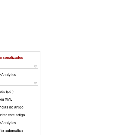
ersonalizados
 Analytics
uês (pdf)
 em XML
cias do artigo
itar este artigo
 Analytics
ão automática