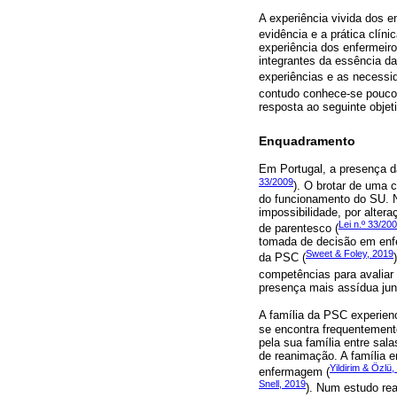
A experiência vivida dos e
evidência e a prática clín
experiência dos enfermeir
integrantes da essência da
experiências e as necessi
contudo conhece-se pouco 
resposta ao seguinte objet
Enquadramento
Em Portugal, a presença d
33/2009
). O brotar de uma c
do funcionamento do SU. 
impossibilidade, por alte
Lei n.º 33/20
de parentesco (
tomada de decisão em enfe
Sweet & Foley, 2019
da PSC (
competências para avaliar 
presença mais assídua junt
A família da PSC experienc
se encontra frequentement
pela sua família entre sal
de reanimação. A família 
Yildirim & Özlü
enfermagem (
Snell, 2019
). Num estudo rea