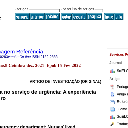
magem Referência
Serviços P
-0283
versão On-line
ISSN
2182-2883
Journal
V no.8 Coimbra dez. 2021 Epub 15-Fev-2022
SciELO
7
Artigo
ARTIGO DE INVESTIGAÇÃO (ORIGINAL)
Portug
a no serviço de urgência: A experiência
Artigo
iro
Referên
Como c
SciELO
Traduç
mergency department: Nurses’ lived