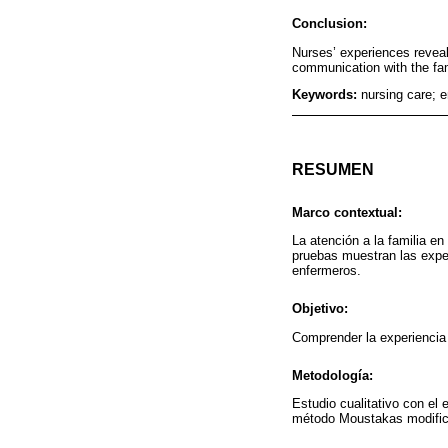
Conclusion:
Nurses’ experiences reveal
communication with the fami
Keywords:
nursing care; e
RESUMEN
Marco contextual:
La atención a la familia en
pruebas muestran las exper
enfermeros.
Objetivo:
Comprender la experiencia v
Metodología:
Estudio cualitativo con el
método Moustakas modificad