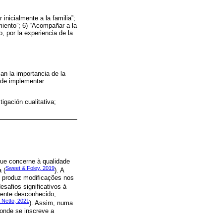
inicialmente a la familia”;
imiento”; 6) “Acompañar a la
o, por la experiencia de la
an la importancia de la
d de implementar
tigación cualitativa;
que concerne à qualidade
Sweet & Foley, 2019
 (
). A
 produz modificações nos
esafios significativos à
amente desconhecido,
 Netto, 2021
). Assim, numa
 onde se inscreve a