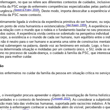
nfermagem, no que se refere aos diferentes contextos de cuidados, inclusive
amília da PSC exige do enfermeiro competências especializadas pelas particu
Sweet & Foley, 2019
urgência (
). Deste modo, importa desocultar a experiência v
mília da PSC neste contexto.
intimamente ligada à vivência da experiência primitiva do ser humano, ou seja
Van Kaam, 1959
um ponto de vista humanista e existencialista (
). A experiência 
a relação com o mundo que o rodeia e o fundamento basilar no seu processo
 dos outros. A experiência vivida centra-se sobretudo na perspetiva individua
rpo, a existência e o mundo de cada ser humano, num equilíbrio entre o indi
 não é neutro para o ser humano e acarreta uma série de constructos mentais
onal submergem na palavra, dando voz ao fenómeno em estudo. Logo, o foco 
a determinada situação e moldadas por um contexto único, o SU, onde os en
no no processo de saúde-doença, o cuidado à família da PSC, que interess
es para melhor cuidar.
ção
dos enfermeiros no cuidar da família da pessoa em situação crítica no serviç
a, o investigador procura apreender o objeto de investigação de forma holísti
Creswell, 2013
ularidades e o contexto do fenómeno (
). Ao considerar a subjetivi
 mais lata das vivências humanas, suportada pelo raciocínio indutivo. A 
rmite à enfermagem conhecer a realidade além do visível, percebendo o que 