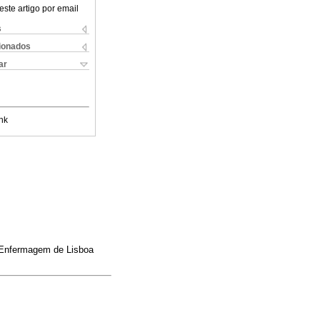
este artigo por email
s
cionados
ar
nk
 Enfermagem de Lisboa