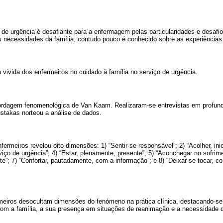
o de urgência é desafiante para a enfermagem pelas particularidades e desafi
as necessidades da família, contudo pouco é conhecido sobre as experiências
vivida dos enfermeiros no cuidado à família no serviço de urgência.
ordagem fenomenológica de Van Kaam. Realizaram-se entrevistas em profund
takas norteou a análise de dados.
fermeiros revelou oito dimensões: 1) “Sentir-se responsável”; 2) “Acolher, inic
viço de urgência”; 4) “Estar, plenamente, presente”; 5) “Aconchegar no sofrim
ite”; 7) “Confortar, pautadamente, com a informação”; e 8) “Deixar-se tocar, c
meiros desocultam dimensões do fenómeno na prática clínica, destacando-se
om a família, a sua presença em situações de reanimação e a necessidade 