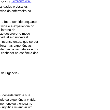
Fernandes et al.,
 no SU (
laridades e desafios
ivida do enfermeiro no
, o facto sentido enquanto
vivida é a experiência do
 interno de
l ao descrever o modo
vidual e o universal
 inconscientes, que só por
foram as experiências
fermeiros são atores e co-
a conhecer na essência das
o de urgência?
ca, considerando a sua
dade da experiência vivida,
fenomenologia enquanto
significa vivenciar um