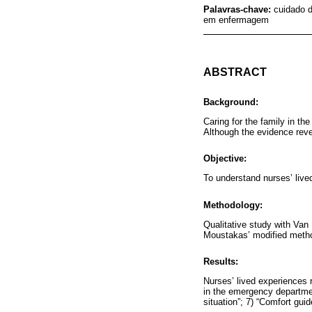
Palavras-chave:
cuidado d
em enfermagem
ABSTRACT
Background:
Caring for the family in th
Although the evidence reve
Objective:
To understand nurses’ live
Methodology:
Qualitative study with Va
Moustakas’ modified metho
Results:
Nurses’ lived experiences r
in the emergency department”
situation”; 7) “Comfort gui