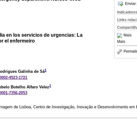
Enviar 
Indicadore
Links rela
Compartilh
lia en los servicios de urgencias: La
Mais
or el enfermeiro
Mais
Permali
1
Rodrigues Galinha de Sá
-0002-4523-1721
1
belo Botelho Alfaro Velez
-0001-7356-2053
rmagem de Lisboa, Centro de Investigação, Inovação e Desenvolvimento em