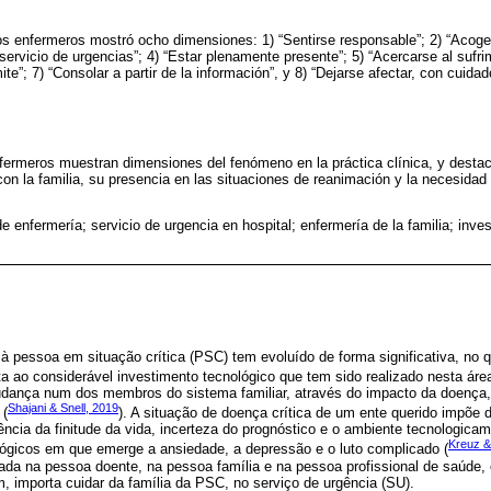
os enfermeros mostró ocho dimensiones: 1) “Sentirse responsable”; 2) “Acoger 
el servicio de urgencias”; 4) “Estar plenamente presente”; 5) “Acercarse al sufr
ite”; 7) “Consolar a partir de la información”, y 8) “Dejarse afectar, con cuidad
fermeros muestran dimensiones del fenómeno en la práctica clínica, y destac
on la familia, su presencia en las situaciones de reanimación y la necesida
e enfermería; servicio de urgencia en hospital; enfermería de la familia; inves
 pessoa em situação crítica (PSC) tem evoluído de forma significativa, no 
a ao considerável investimento tecnológico que tem sido realizado nesta área
dança num dos membros do sistema familiar, através do impacto da doença,
Shajani & Snell, 2019
 (
). A situação de doença crítica de um ente querido impõe d
vência da finitude da vida, incerteza do prognóstico e o ambiente tecnologic
Kreuz &
ógicos em que emerge a ansiedade, a depressão e o luto complicado (
ada na pessoa doente, na pessoa família e na pessoa profissional de saúde,
 importa cuidar da família da PSC, no serviço de urgência (SU).