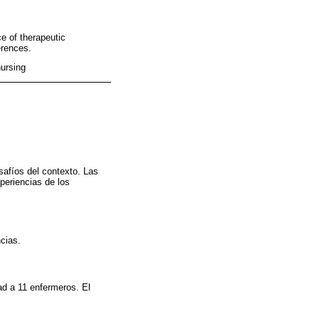
e of therapeutic
erences.
nursing
esafíos del contexto. Las
periencias de los
ncias.
ad a 11 enfermeros. El