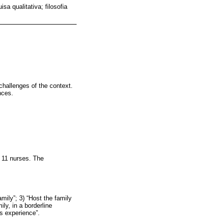
a qualitativa; filosofia
challenges of the context.
nces.
 11 nurses. The
mily”; 3) “Host the family
ily, in a borderline
’s experience”.