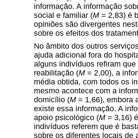
informação. A informação sobr
social e familiar (
M
= 2,83) é b
opiniões são divergentes nest
sobre os efeitos dos tratamen
No âmbito dos outros serviço
ajuda adicional fora do hospita
alguns indivíduos refiram que
reabilitação (
M
= 2,00), a inf
média obtida, com todos os 
mesmo acontece com a inform
domicílio (
M
= 1,66), embora a
existe essa informação. A inf
apoio psicológico (
M
= 3,16) é
indivíduos referem que é bast
sobre os diferentes locais de 