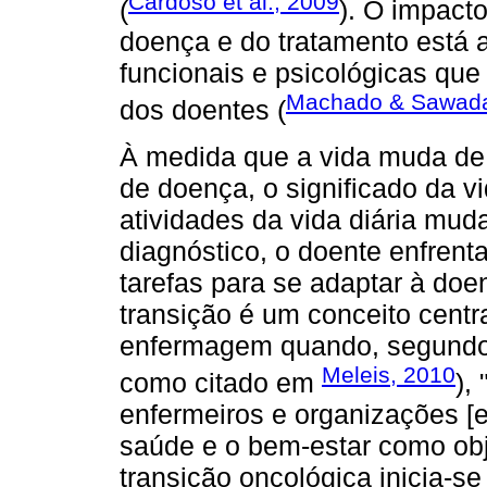
Cardoso et al., 2009
(
). O impact
doença e do tratamento está a
funcionais e psicológicas qu
Machado & Sawada
dos doentes (
À medida que a vida muda de
de doença, o significado da v
atividades da vida diária m
diagnóstico, o doente enfren
tarefas para se adaptar à doe
transição é um conceito centr
enfermagem quando, segundo 
Meleis, 2010
como citado em
),
enfermeiros e organizações [e
saúde e o bem-estar como obj
transição oncológica inicia-s