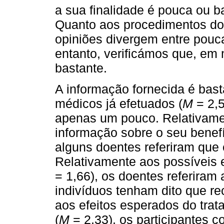
a sua finalidade é pouca ou b
Quanto aos procedimentos d
opiniões divergem entre pouc
entanto, verificámos que, em 
bastante.
A informação fornecida é bas
médicos já efetuados (
M
= 2,
apenas um pouco. Relativame
informação sobre o seu benef
alguns doentes referiram que 
Relativamente aos possíveis e
= 1,66), os doentes referira
indivíduos tenham dito que r
aos efeitos esperados do tra
(
M
= 2,33), os participantes