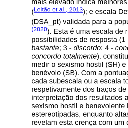
mais elevado indica melhore
Leitão et al., 2013
(
); e escala D
(DSA_pt) validada para a pop
(2020
). Esta é uma escala de r
possibilidades de resposta (1
bastante
; 3 -
discordo
; 4 -
con
concordo totalmente
), constit
medir o sexismo hostil (SH) e
benévolo (SB). Com a pontua
cada subescala ou a escala t
respetivamente dos traços de 
interpretação dos resultados
sexismo hostil e benevolente 
estereotipadas, enquanto alta
revelam esta crença com um c