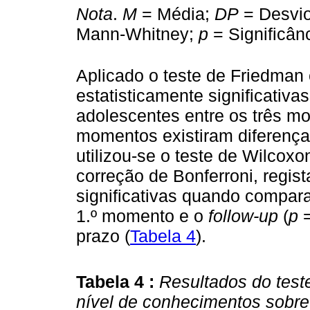
Nota
.
M
= Média;
DP
= Desvi
Mann-Whitney;
p
= Significânc
Aplicado o teste de Friedman
estatisticamente significativ
adolescentes entre os três mo
momentos existiram diferenças
utilizou-se o teste de Wilcoxon
correção de Bonferroni, regis
significativas quando compara
1.º momento e o
follow-up
(
p
=
prazo (
Tabela 4
).
Tabela 4 :
Resultados do test
nível de conhecimentos sobre 