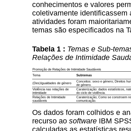
conhecimentos e valores permi
coletivamente identificassem
atividades foram maioritaria
temas são especificados na T
Tabela 1 :
Temas e Sub-tema
Relações de Intimidade Saud
Promoção de Relações de Intimidade Saudáveis
Tema
Subtemas
Conceitos: sexo e género; Direitos h
(Des)Igualdades de género
de género.
Violência nas relações de
Caraterização: dados estatísticos, nat
intimidade
do ciclo de violência.
Relações de Intimidade
Caraterização; Como se constroem rel
saudáveis
comunicação.
Os dados foram colhidos e an
recurso ao
software
IBM SPSS 
calculadas as estatísticas re