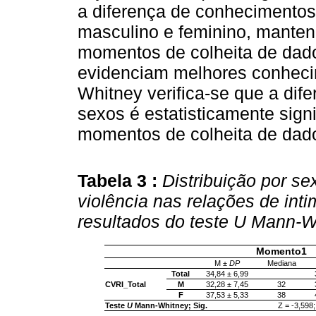
a diferença de conhecimentos
masculino e feminino, mantend
momentos de colheita de dad
evidenciam melhores conheci
Whitney verifica-se que a dif
sexos é estatisticamente signif
momentos de colheita de dad
Tabela 3 :
Distribuição por s
violência nas relações de in
resultados do teste U Mann-W
Momento1
M ±
DP
Mediana
Total
34,84 ± 6,99
CVRI_Total
M
32,28 ± 7,45
32
F
37,53 ± 5,33
38
Teste
U
Mann-Whitney; Sig.
Z = -3,598