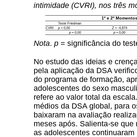
intimidade (CVRI), nos três 
1º e 2º Momento
Teste Friedman
CVRI
p
= 0,00
Z
= -4,874
p
= 0,00
p
= 0,00
Nota
.
p
= significância do tes
No estudo das ideias e crenç
pela aplicação da DSA verific
do programa de formação, apr
adolescentes do sexo masculi
refere ao valor total da escala
médios da DSA global, para 
baixaram na avaliação realiza
meses após. Salienta-se que
as adolescentes continuaram a