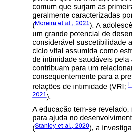
comum que surjam as primeir
geralmente caracterizadas p
Moreira et al., 2021
(
). A adolesc
um grande potencial de dese
considerável suscetibilidade 
ciclo vital assumida como est
de intimidade saudáveis pela
contribuam para um relacionam
consequentemente para a prev
L
relações de intimidade (VRI;
2021
).
A educação tem-se revelado,
para ajuda no desenvolvimen
Stanley et al., 2020
(
), a investig