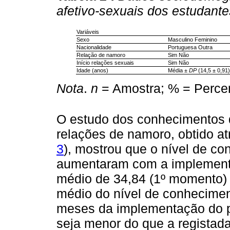
afetivo-sexuais dos estudante
Variáveis
Sexo
Masculino Feminino
Nacionalidade
Portuguesa Outra
Relação de namoro
Sim Não
Início relações sexuais
Sim Não
Idade (anos)
Média ±
DP
(14,5 ± 0,91)
Nota
.
n
= Amostra; % = Perc
O estudo dos conhecimentos d
relações de namoro, obtido at
3
), mostrou que o nível de co
aumentaram com a implement
médio de 34,84 (1º momento) 
médio do nível de conhecime
meses da implementação do p
seja menor do que a registada