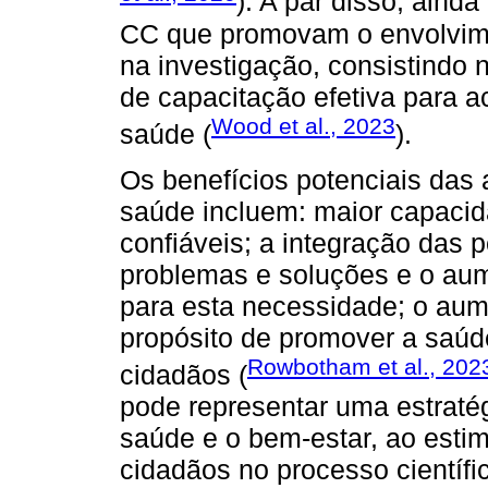
). A par disso, aind
CC que promovam o envolvime
na investigação, consistindo
de capacitação efetiva para 
Wood et al., 2023
saúde (
).
Os benefícios potenciais da
saúde incluem: maior capacid
confiáveis; a integração das
problemas e soluções e o aum
para esta necessidade; o au
propósito de promover a saúd
Rowbotham et al., 202
cidadãos (
pode representar uma estraté
saúde e o bem-estar, ao esti
cidadãos no processo científ