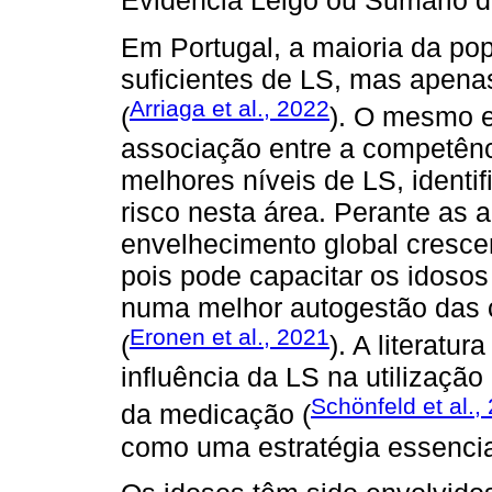
Evidência Leigo ou Sumário d
Em Portugal, a maioria da po
suficientes de LS, mas apena
Arriaga et al., 2022
(
). O mesmo e
associação entre a competên
melhores níveis de LS, ident
risco nesta área. Perante as 
envelhecimento global cresce
pois pode capacitar os idoso
numa melhor autogestão das 
Eronen et al., 2021
(
). A literatu
influência da LS na utilizaçã
Schönfeld et al.,
da medicação (
como uma estratégia essencia