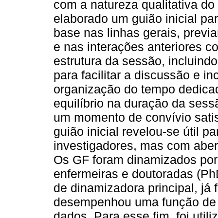
com a natureza qualitativa do
elaborado um guião inicial pa
base nas linhas gerais, previ
e nas interações anteriores c
estrutura da sessão, incluind
para facilitar a discussão e in
organização do tempo dedicad
equilíbrio na duração da sessã
um momento de convívio satisf
guião inicial revelou-se útil p
investigadores, mas com abert
Os GF foram dinamizados por 
enfermeiras e doutoradas (P
de dinamizadora principal, já 
desempenhou uma função de a
dados. Para esse fim, foi util