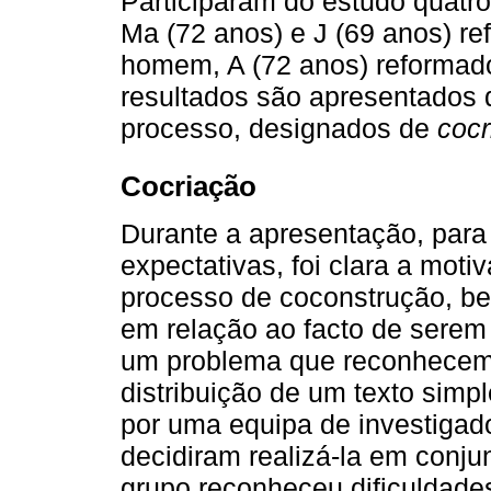
Participaram do estudo quatro
Ma (72 anos) e J (69 anos) r
homem, A (72 anos) reformado
resultados são apresentados
processo, designados de
cocr
Cocriação
Durante a apresentação, para 
expectativas, foi clara a moti
processo de coconstrução, b
em relação ao facto de serem
um problema que reconhecem 
distribuição de um texto simp
por uma equipa de investigado
decidiram realizá-la em conj
grupo reconheceu dificuldade