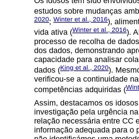
Os idosos têm sido envolvid
estudos sobre mudanças ambien
2020
Winter et al., 2016
;
), alime
Winter et al., 2016
vida ativa (
). 
processo de recolha de dados,
dos dados, demonstrando apr
capacidade para analisar col
King et al., 2020
dados (
). Mesmo
verificou-se a continuidade n
Wint
competências adquiridas (
Assim, destacamos os idosos
investigação pela urgência n
relação necessária entre CC 
informação adequada para o pú
não identificámos uma metodo