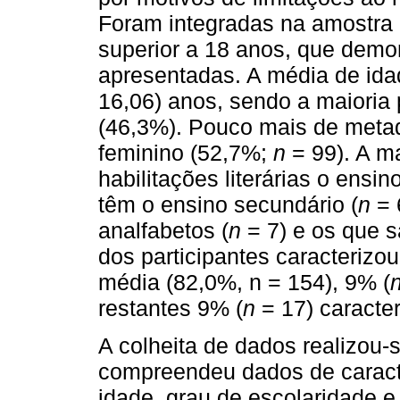
Foram integradas na amostra 1
superior a 18 anos, que dem
apresentadas. A média de idad
16,06) anos, sendo a maiori
(46,3%). Pouco mais de metad
feminino (52,7%;
n
= 99). A m
habilitações literárias o ensin
têm o ensino secundário (
n
= 
analfabetos (
n
= 7) e os que s
dos participantes caracteriz
média (82,0%, n = 154), 9% (
restantes 9% (
n
= 17) caracte
A colheita de dados realizou-
compreendeu dados de caract
idade, grau de escolaridade e