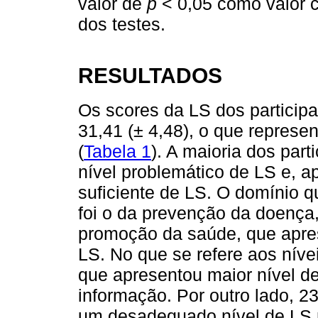
valor de
p
< 0,05 como valor cr
dos testes.
RESULTADOS
Os scores da LS dos particip
31,41 (± 4,48), o que represe
(
Tabela 1
). A maioria dos par
nível problemático de LS e, 
suficiente de LS. O domínio q
foi o da prevenção da doença
promoção da saúde, que apres
LS. No que se refere aos nív
que apresentou maior nível d
informação. Por outro lado, 2
um desadequado nível de LS n