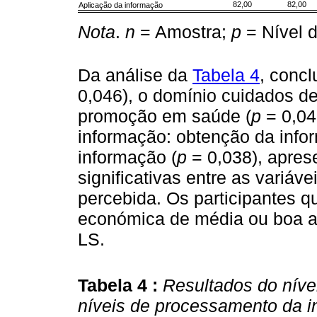
82,00
82,00
Aplicação da informação
Nota
.
n
= Amostra;
p
= Nível d
Da análise da
Tabela 4
, concl
0,046), o domínio cuidados de
promoção em saúde (
p
= 0,04
informação: obtenção da info
informação (
p
= 0,038), apres
significativas entre as variáv
percebida. Os participantes 
económica de média ou boa a
LS.
Tabela 4 :
Resultados do níve
níveis de processamento da 