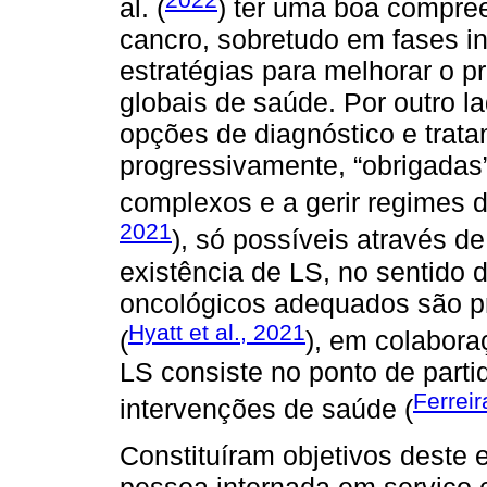
al. (
) ter uma boa compre
cancro, sobretudo em fases in
estratégias para melhorar o p
globais de saúde. Por outro 
opções de diagnóstico e trat
progressivamente, “obrigadas
complexos e a gerir regimes d
2021
), só possíveis através d
existência de LS, no sentido 
oncológicos adequados são p
Hyatt et al., 2021
(
), em colabora
LS consiste no ponto de part
Ferreir
intervenções de saúde (
Constituíram objetivos deste e
pessoa internada em serviço ci