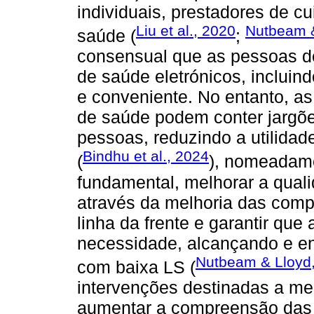
individuais, prestadores de c
Liu et al., 2020
Nutbeam &
saúde (
;
consensual que as pessoas d
de saúde eletrónicos, incluin
e conveniente. No entanto, as
de saúde podem conter jargõe
pessoas, reduzindo a utilidad
Bindhu et al., 2024
(
), nomeadame
fundamental, melhorar a qua
através da melhoria das compe
linha da frente e garantir que 
necessidade, alcançando e e
Nutbeam & Lloyd
com baixa LS (
intervenções destinadas a me
aumentar a compreensão das 