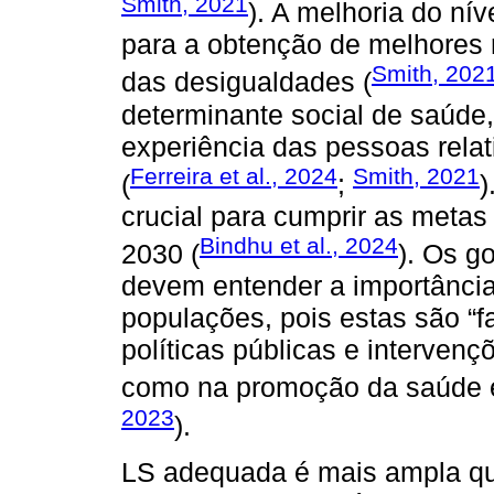
Smith, 2021
). A melhoria do ní
para a obtenção de melhores 
Smith, 202
das desigualdades (
determinante social de saúde
experiência das pessoas rela
Ferreira et al., 2024
Smith, 2021
(
;
)
crucial para cumprir as metas
Bindhu et al., 2024
2030 (
). Os g
devem entender a importância
populações, pois estas são “f
políticas públicas e interven
como na promoção da saúde 
2023
).
LS adequada é mais ampla qu