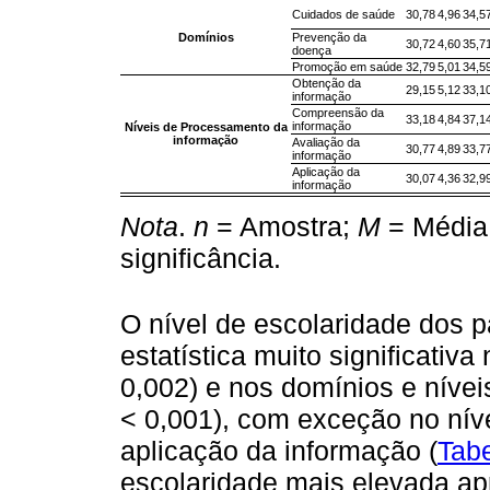
Cuidados de saúde
30,78
4,96
34,5
Domínios
Prevenção da
30,72
4,60
35,7
doença
Promoção em saúde
32,79
5,01
34,5
Obtenção da
29,15
5,12
33,1
informação
Compreensão da
33,18
4,84
37,1
informação
Níveis de Processamento da
informação
Avaliação da
30,77
4,89
33,7
informação
Aplicação da
30,07
4,36
32,9
informação
Nota
.
n
= Amostra;
M
= Média
significância.
O nível de escolaridade dos p
estatística muito significativa 
0,002) e nos domínios e níve
< 0,001), com exceção no nív
aplicação da informação (
Tabe
escolaridade mais elevada ap