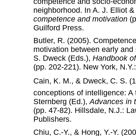
competence and socio­‑economi
neighborhood. In A. J. Elliot 
competence and motivation
(p
Guilford Press.
Butler, R. (2005). Competen
motivation between early and m
S. Dweck (Eds.),
Handbook of
(pp. 202­‑221). New York, N.Y.
Cain, K. M., & Dweck, C. S. (
conceptions of intelligence: A 
Sternberg (Ed.),
Advances in t
(pp. 47­‑82). Hillsdale, N.J.:
Publishers.
Chiu, C.‑Y., & Hong, Y.‑Y. (2