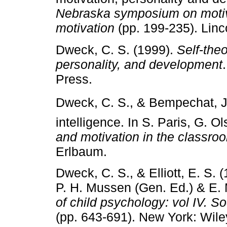
Nebraska symposium on motiva
motivation
(pp. 199­‑235). Lin
Dweck, C. S. (1999).
Self
­‑
theo
personality, and development
Press.
Dweck, C. S., & Bempechat, J. 
intelligence. In S. Paris, G. 
and motivation in the classro
Erlbaum.
Dweck, C. S., & Elliott, E. S.
P. H. Mussen (Gen. Ed.) & E. 
of child psychology: vol IV. S
(pp. 643­‑691). New York: Wile