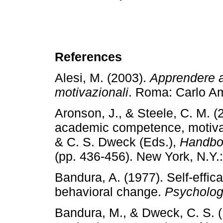
References
Alesi, M. (2003).
Apprendere a 
motivazionali
. Roma: Carlo
Aronson, J., & Steele, C. M. (2
academic competence, motivatio
& C. S. Dweck (Eds.),
Handbo
(pp. 436­‑456). New York, N.Y.
Bandura, A. (1977). Self­‑effic
behavioral change.
Psycholog
Bandura, M., & Dweck, C. S. 