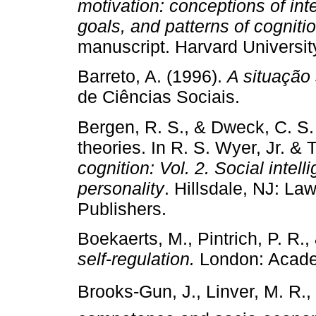
motivation: conceptions of int
goals, and patterns of cogniti
manuscript. Harvard Universi
Barreto, A. (1996).
A situação
de Ciências Sociais.
Bergen, R. S., & Dweck, C. S. 
theories. In R. S. Wyer, Jr. & T
cognition: Vol. 2. Social inte
personality
. Hillsdale, NJ: L
Publishers.
Boekaerts, M., Pintrich, P. R.
self
­‑
regulation.
London: Acade
Brooks­‑Gun, J., Linver, M. R.,