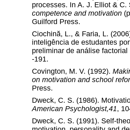
processes. In A. J. Elliot & C
competence and motivation
(p
Guilford Press.
Ciochină, L., & Faria, L. (20
inteligência de estudantes p
preliminar de análise factorial
‑191.
Covington, M. V. (1992).
Makin
on motivation and school refo
Press.
Dweck, C. S. (1986). Motivatio
American Psychologist,41
, 10
Dweck, C. S. (1991). Self­‑theo
motivation, personality and de