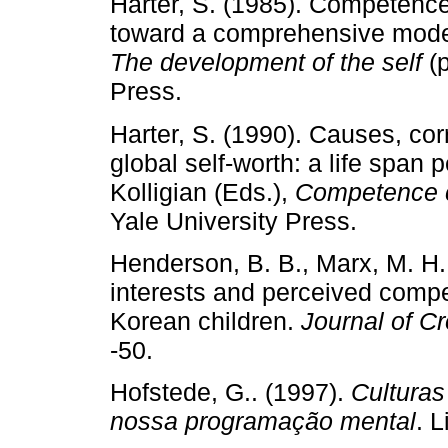
Harter, S. (1985). Competence 
toward a comprehensive model o
The development of the self
(p
Press.
Harter, S. (1990). Causes, corr
global self­‑worth: a life span 
Kolligian (Eds.),
Competence 
Yale University Press.
Henderson, B. B., Marx, M. H.
interests and perceived comp
Korean children.
Journal of C
‑50.
Hofstede, G.. (1997).
Cultura
nossa programação mental
. 