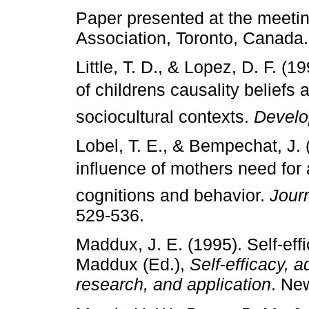
Paper presented at the meeti
Association, Toronto, Canada.
Little, T. D., & Lopez, D. F. (
of childrens causality belief
sociocultural contexts.
Develo
Lobel, T. E., & Bempechat, J. 
influence of mothers need for
cognitions and behavior.
Jour
529­‑536.
Maddux, J. E. (1995). Self­‑eff
Maddux (Ed.),
Self
­‑
efficacy, a
research, and application
. Ne