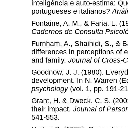
inteligência e auto­‑estima: Q
portugueses e italianos?
Anál
Fontaine, A. M., & Faria, L. (
Cadernos de Consulta Psicoló
Furnham, A., Shaihidi, S., & B
differences in perceptions of e
and family.
Journal of Cross
­‑
C
Goodnow, J. J. (1980). Everyda
development. In N. Warren (E
psychology
(vol. 1, pp. 191­‑
Grant, H. & Dweck, C. S. (200
their impact.
Journal of Perso
541­‑553.