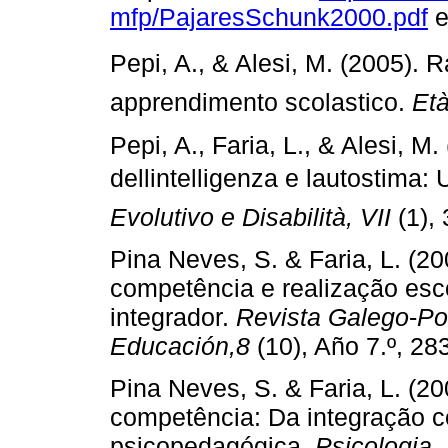
mfp/PajaresSchunk2000.pdf
e
Pepi, A., & Alesi, M. (2005). R
apprendimento scolastico.
Età
Pepi, A., Faria, L., & Alesi, M
dellintelligenza e lautostima
Evolutivo e Disabilità, VII
(1), 
Pina Neves, S. & Faria, L. (
competência e realização es
integrador.
Revista Galego
­‑
Po
Educación,8
(10), Año 7.º, 283
Pina Neves, S. & Faria, L. (
competência: Da integração c
psicopedagógica.
Psicologia,