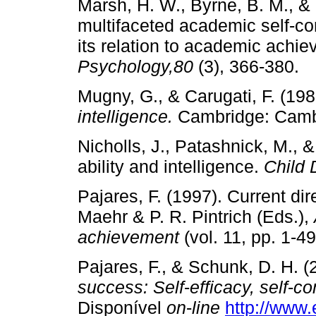
Marsh, H. W., Byrne, B. M., & 
multifaceted academic self­‑con
its relation to academic achi
Psychology,80
(3), 366­‑380.
Mugny, G., & Carugati, F. (19
intelligence.
Cambridge: Cambr
Nicholls, J., Patashnick, M., 
ability and intelligence.
Child 
Pajares, F. (1997). Current dire
Maehr & P. R. Pintrich (Eds.),
achievement
(vol. 11, pp. 1­‑
Pajares, F., & Schunk, D. H. 
success: Self
­‑
efficacy, self
­‑
co
Disponível
on
­‑
line
http://www