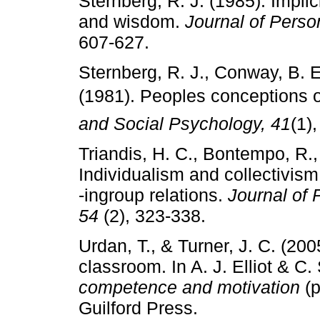
Sternberg, R. J. (1985). Implici
and wisdom.
Journal of Perso
607­‑627.
Sternberg, R. J., Conway, B. E.
(1981). Peoples conceptions o
and Social Psychology, 41
(1),
Triandis, H. C., Bontempo, R., 
Individualism and collectivism:
‑ingroup relations.
Journal of 
54
(2), 323­‑338.
Urdan, T., & Turner, J. C. (20
classroom. In A. J. Elliot & C
competence and motivation
(p
Guilford Press.